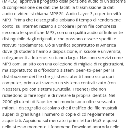
(MPEG), approva il progetto della porzione audio di un sistema
di compressione dei dati che faciliti la trasmissione di dati
audio e video: si chiama MPEG1-Audio Layer 3, o per brevità
MP3. Prima che i discografici abbiano il tempo di rendersene
conto, su Internet iniziano a circolare i primi file compressi
secondo le specifiche MP3, con una qualità audio difficilmente
distinguibile dagli originali, e che possono essere spediti e
ricevuti rapidamente. Ciò si verifica soprattutto in America
dove gli studenti hanno a disposizione, in scuole e università,
collegamenti a Internet su banda larga. Nascono servizi come
MP3.com, un sito con una collezione di migliaia di registrazioni,
ma soprattutto si diffondono sistemi peer-to-peer per la
distribuzione dei file che gli stessi utenti hanno sui propri
computer, prima attraverso un sistema centralizzato (con
Napster), poi con sistemi (Gnutella, Freenet) che non
richiedono di fare login e di rivelare la propria identità. Nel
2000 gli utenti di Napster nel mondo sono oltre sessanta
milioni. I discografici calcolano che il traffico dei file musicali
superi di gran lunga il numero di copie di cd regolarmente
acquistati. Appaiono sul mercato i primi lettori Mp3 e quasi
nello stesso momento il fenomeno Download approda nelle