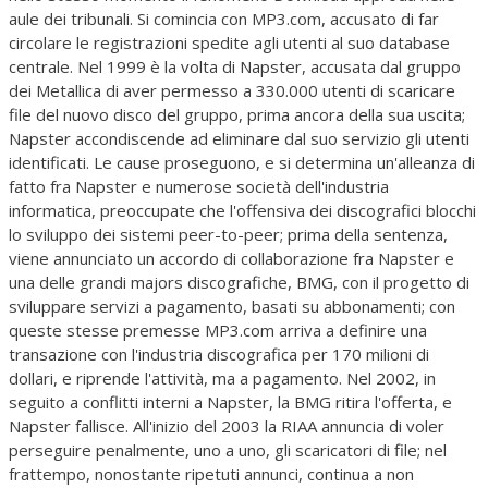
aule dei tribunali. Si comincia con MP3.com, accusato di far
circolare le registrazioni spedite agli utenti al suo database
centrale. Nel 1999 è la volta di Napster, accusata dal gruppo
dei Metallica di aver permesso a 330.000 utenti di scaricare
file del nuovo disco del gruppo, prima ancora della sua uscita;
Napster accondiscende ad eliminare dal suo servizio gli utenti
identificati. Le cause proseguono, e si determina un'alleanza di
fatto fra Napster e numerose società dell'industria
informatica, preoccupate che l'offensiva dei discografici blocchi
lo sviluppo dei sistemi peer-to-peer; prima della sentenza,
viene annunciato un accordo di collaborazione fra Napster e
una delle grandi majors discografiche, BMG, con il progetto di
sviluppare servizi a pagamento, basati su abbonamenti; con
queste stesse premesse MP3.com arriva a definire una
transazione con l'industria discografica per 170 milioni di
dollari, e riprende l'attività, ma a pagamento. Nel 2002, in
seguito a conflitti interni a Napster, la BMG ritira l'offerta, e
Napster fallisce. All'inizio del 2003 la RIAA annuncia di voler
perseguire penalmente, uno a uno, gli scaricatori di file; nel
frattempo, nonostante ripetuti annunci, continua a non