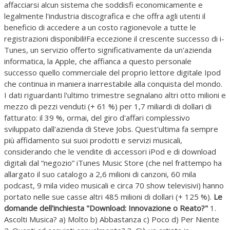
affacciarsi alcun sistema che soddisfi economicamente e
legalmente l'industria discografica e che offra agli utenti il
beneficio di accedere a un costo ragionevole a tutte le
registrazioni disponibili!Fa eccezione il crescente successo di i-
Tunes, un servizio offerto significativamente da un'azienda
informatica, la Apple, che affianca a questo personale
successo quello commerciale del proprio lettore digitale Ipod
che continua in maniera inarrestabile alla conquista del mondo.
I dati riguardanti l'ultimo trimestre segnalano altri otto milioni e
mezzo di pezzi venduti (+ 61 %) per 1,7 miliardi di dollari di
fatturato: il 39 %, ormai, del giro d'affari complessivo
sviluppato dall'azienda di Steve Jobs. Quest'ultima fa sempre
più affidamento sui suoi prodotti e servizi musicali,
considerando che le vendite di accessori iPod e di download
digitali dal “negozio” iTunes Music Store (che nel frattempo ha
allargato il suo catalogo a 2,6 milioni di canzoni, 60 mila
podcast, 9 mila video musicali e circa 70 show televisivi) hanno
portato nelle sue casse altri 485 milioni di dollari (+ 125 %).
Le
domande dell'inchiesta "Download: Innovazione o Reato?"
1.
Ascolti Musica? a) Molto b) Abbastanza c) Poco d) Per Niente