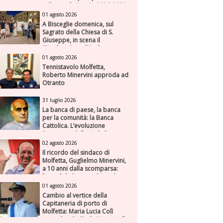
milioni nel triennio 2026-2028
01 agosto 2026
A Bisceglie domenica, sul
Sagrato della Chiesa di S.
Giuseppe, in scena il
“Rigoletto” con l’Orchestra
Sinfonica Federiciana
01 agosto 2026
Tennistavolo Molfetta,
Roberto Minervini approda ad
Otranto
31 luglio 2026
La banca di paese, la banca
per la comunità: la Banca
Cattolica. L’evoluzione
finanziaria della città di
Molfetta (Parte seconda)
02 agosto 2026
Il ricordo del sindaco di
Molfetta, Guglielmo Minervini,
a 10 anni dalla scomparsa:
l'attualità di una politica che
genera futuro
01 agosto 2026
Cambio al vertice della
Capitaneria di porto di
Molfetta: Maria Lucia Colì
succede a Raffaele Muscariello