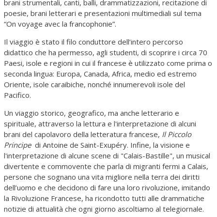
brani strumentali, canti, balli, drammatizzazioni, recitazione di
poesie, brani letterari e presentazioni multimediali sul tema
“On voyage avec la francophonie”.
Il viaggio è stato il filo conduttore dell’intero percorso
didattico che ha permesso, agli studenti, di scoprire i circa 70
Paesi, isole e regioni in cui il francese è utilizzato come prima o
seconda lingua: Europa, Canada, Africa, medio ed estremo
Oriente, isole caraibiche, nonché innumerevoli isole del
Pacifico.
Un viaggio storico, geografico, ma anche letterario e
spirituale, attraverso la lettura e l'interpretazione di alcuni
brani del capolavoro della letteratura francese,
Il Piccolo
Principe
di Antoine de Saint-Exupéry. Infine, la visione e
l'interpretazione di alcune scene di "Calais-Bastille", un musical
divertente e commovente che parla di migranti fermi a Calais,
persone che sognano una vita migliore nella terra dei diritti
dell’uomo e che decidono di fare una loro rivoluzione, imitando
la Rivoluzione Francese, ha ricondotto tutti alle drammatiche
notizie di attualità che ogni giorno ascoltiamo al telegiornale.