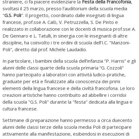
straniere, ci fa piacere evidenziare la
Festa della Francofonia
,
svoltasi il 25 marzo, presso l'auditorium della scuola media
"
G.S. Poli
". Il progetto, coordinato dalle insegnati di lingua
francese, prof.sse A. Calò, V. Petruzzella, S. De Pinto e
realizzato in collaborazione con le docenti di musica prof.sse A.
De Gennaro e L. Tatulli, in sinergia con le insegnanti di altre
discipline, ha coinvolto i tre ordini di scuola dell’I.C. "Manzoni-
Poli", diretto dal prof. Michele Laudadio.
In particolare, i bambini della scuola dell’infanzia “P. Harris” e gli
alunni delle classi quarte della scuola primaria “G. Cozzoli”
hanno partecipato a laboratori con attività ludico-pratiche,
graduate per età e finalizzate alla conoscenza dei primi
elementi della lingua francese e della civiltà francofona. Le loro
creazioni artistiche hanno contribuito ad abbellire i corridoi
della scuola "G.S. Poli" durante la "festa" dedicata alla lingua e
cultura francese.
Settimane di preparazione hanno permesso a circa duecento
alunni delle classi terze della scuola media Poli di partecipare
attivamente alla manifestazione, esibendosi in esecuzioni di