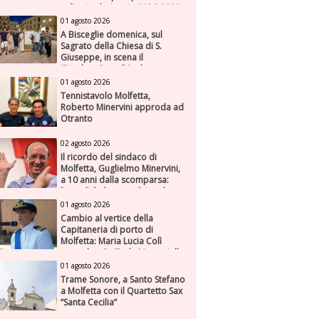
milioni nel triennio 2026-2028
01 agosto 2026
A Bisceglie domenica, sul
Sagrato della Chiesa di S.
Giuseppe, in scena il
“Rigoletto” con l’Orchestra
Sinfonica Federiciana
01 agosto 2026
Tennistavolo Molfetta,
Roberto Minervini approda ad
Otranto
02 agosto 2026
Il ricordo del sindaco di
Molfetta, Guglielmo Minervini,
a 10 anni dalla scomparsa:
l'attualità di una politica che
genera futuro
01 agosto 2026
Cambio al vertice della
Capitaneria di porto di
Molfetta: Maria Lucia Colì
succede a Raffaele Muscariello
01 agosto 2026
Trame Sonore, a Santo Stefano
a Molfetta con il Quartetto Sax
“Santa Cecilia”