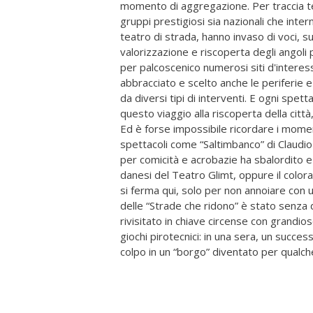
momento di aggregazione. Per traccia te
gruppi prestigiosi sia nazionali che inter
teatro di strada, hanno invaso di voci, suo
valorizzazione e riscoperta degli angoli p
per palcoscenico numerosi siti d'interes
abbracciato e scelto anche le periferie e 
da diversi tipi di interventi. E ogni spet
questo viaggio alla riscoperta della citt
Ed è forse impossibile ricordare i momen
spettacoli come “Saltimbanco” di Claudio
per comicità e acrobazie ha sbalordito e 
danesi del Teatro Glimt, oppure il colora
si ferma qui, solo per non annoiare con una
delle “Strade che ridono” è stato senza
rivisitato in chiave circense con grandios
giochi pirotecnici: in una sera, un succes
colpo in un “borgo” diventato per qualche 