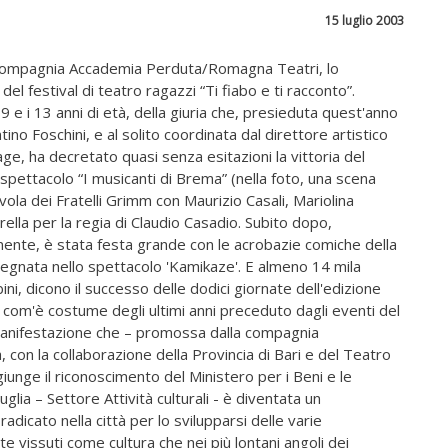
15 luglio 2003
lla compagnia Accademia Perduta/Romagna Teatri, lo
del festival di teatro ragazzi “Ti fiabo e ti racconto”.
 9 e i 13 anni di età, della giuria che, presieduta quest'anno
tino Foschini, e al solito coordinata dal direttore artistico
age, ha decretato quasi senza esitazioni la vittoria del
spettacolo “I musicanti di Brema” (nella foto, una scena
vola dei Fratelli Grimm con Maurizio Casali, Mariolina
ella per la regia di Claudio Casadio. Subito dopo,
nente, è stata festa grande con le acrobazie comiche della
pegnata nello spettacolo 'Kamikaze'. E almeno 14 mila
ni, dicono il successo delle dodici giornate dell'edizione
”, com'è costume degli ultimi anni preceduto dagli eventi del
 manifestazione che – promossa dalla compagnia
con la collaborazione della Provincia di Bari e del Teatro
iunge il riconoscimento del Ministero per i Beni e le
uglia – Settore Attività culturali - è diventata un
icato nella città per lo svilupparsi delle varie
e vissuti come cultura che nei più lontani angoli dei