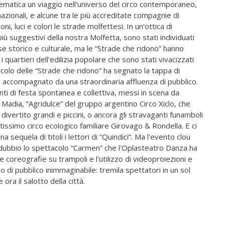
matica un viaggio nell'universo del circo contemporaneo,
nazionali, e alcune tra le più accreditate compagnie di
ni, luci e colori le strade molfettesi. In un'ottica di
iù suggestivi della nostra Molfetta, sono stati individuati
se storico e culturale, ma le “Strade che ridono” hanno
i quartieri dell'edilizia popolare che sono stati vivacizzati
tacolo delle “Strade che ridono” ha segnato la tappa di
à, accompagnato da una straordinaria affluenza di pubblico.
ti di festa spontanea e collettiva, messi in scena da
 Madia, “Agridulce” del gruppo argentino Circo Xiclo, che
divertito grandi e piccini, o ancora gli stravaganti funamboli
tissimo circo ecologico familiare Girovago & Rondella. E ci
 sequela di titoli i lettori di “Quindici”. Ma l'evento clou
 dubbio lo spettacolo “Carmen” che l'Oplasteatro Danza ha
e coreografie su trampoli e l'utilizzo di videoproiezioni e
so di pubblico inimmaginabile: tremila spettatori in un sol
ora il salotto della città.