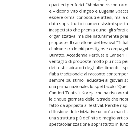
quartieri periferici. “Abbiamo riscontrat
e – dicono Vito d'Ingeo e Eugenia Spac
essere ormai conosciuti e attesi, ma la c
data soprattutto i numerosissimi spetta
inaspettato che premia quindi gli sforzi
organizzativa, ma che naturalmente premi
proposte. Il cartellone del festival “Ti fi
di alcune tra le più prestigiose compagnie
Buratto, Accademia Perduta e Cantieri T
ventaglio di proposte molto più ricco per 
dei testi ispiratori degli allestimenti – sp
fiaba tradizionale al racconto contempor
sempre più stimoli educativi ai giovani sp
una prima nazionale, lo spettacolo “Que
Cantieri Teatrali Koreja che ha riscontra
le cinque giornate delle “Strade che ridon
fatto da apripista al festival. Perché risp
diffusione delle iniziative un po' a macch
una struttura più definita e meglio artico
spettacolarizzazione soprattutto in funzi