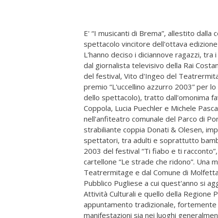
E' “I musicanti di Brema”, allestito da
spettacolo vincitore dell'ottava edizione 
L'hanno deciso i diciannove ragazzi, tra i
dal giornalista televisivo della Rai Costan
del festival, Vito d'Ingeo del Teatrermit
premio “L'uccellino azzurro 2003” per lo 
dello spettacolo), tratto dall'omonima fa
Coppola, Lucia Puechler e Michele Pascar
nell'anfiteatro comunale del Parco di Po
strabiliante coppia Donati & Olesen, im
spettatori, tra adulti e soprattutto bambi
2003 del festival “Ti fiabo e ti racconto
cartellone “Le strade che ridono”. Una
Teatrermitage e dal Comune di Molfetta, 
Pubblico Pugliese a cui quest'anno si agg
Attività Culturali e quello della Regione P
appuntamento tradizionale, fortemente rad
manifestazioni sia nei luoghi generalment