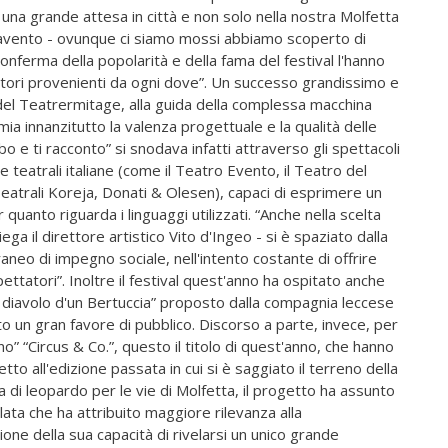
o una grande attesa in città e non solo nella nostra Molfetta
cavento - ovunque ci siamo mossi abbiamo scoperto di
onferma della popolarità e della fama del festival l'hanno
tori provenienti da ogni dove”. Un successo grandissimo e
 del Teatrermitage, alla guida della complessa macchina
a innanzitutto la valenza progettuale e la qualità delle
abo e ti racconto” si snodava infatti attraverso gli spettacoli
 teatrali italiane (come il Teatro Evento, il Teatro del
eatrali Koreja, Donati & Olesen), capaci di esprimere un
quanto riguarda i linguaggi utilizzati. “Anche nella scelta
iega il direttore artistico Vito d'Ingeo - si è spaziato dalla
aneo di impegno sociale, nell'intento costante di offrire
ettatori”. Inoltre il festival quest'anno ha ospitato anche
l diavolo d'un Bertuccia” proposto dalla compagnia leccese
to un gran favore di pubblico. Discorso a parte, invece, per
o” “Circus & Co.”, questo il titolo di quest'anno, che hanno
etto all'edizione passata in cui si è saggiato il terreno della
ia di leopardo per le vie di Molfetta, il progetto ha assunto
lata che ha attribuito maggiore rilevanza alla
one della sua capacità di rivelarsi un unico grande