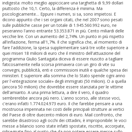
indigesta: molto meglio appiccicare una targhetta di 9,99 dollari
piuttosto che 10,1. Certo, la differenza è minima. Ma
psicologicamente… Eppure i numeri, si sa, sono impietosi. E
dicono appunto che i sei organi citati, che nel 2007 sono pesati
sulle pubbliche casse per un totale di 1.945.560.992 euro, ne
peseranno l'anno entrante 53.353.871 in più. Cento miliardi delle
vecchie lire. Con un aumento del 2,74%. Un punto in più rispetto
all'inflazione, ferma all'1,7%. Il che significa che, al momento di
fare l'addizione, la spesa supplementare sarà tre volte superiore a
quei miseri 18 milioni di euro che il ministro dell'attuazione del
programma Giulio Santagata diceva di essere riuscito a tagliare
faticosamente nella scorsa primavera con un giro di vite su
convegni, pubblicità, enti e commissioni inutili e qualche spesa dei
ministeri. E superiore alla somma che lo Stato spende ogni anno
per l'«integrazione sociale» degli immigrati (50 milioni). O a quella
(ancora 50 milioni) che dovrebbe essere stanziata per le vittime
dell'amianto. A una prima lettura, a dire il vero, il quadro
sembrerebbe ancora più nero. L'anno scorso, alle stesse voci,
c'erano infatti 1.774.024.973 euro. Il che farebbe pensare a una
mostruosa impennata nei costi delle principali strutture ai vertici
del Paese di oltre duecento milioni di euro. Mail confronto, che
sarebbe disastroso agli occhi dei cittadini, è improponibile: le voci
messe a bilancio sono state infatti spostate, riscritte, accorpate,
ridisegnate fino al punto che da non potere essere messe sullo