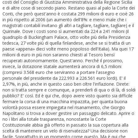
costi del Consiglio di Giustizia Amministrativa della Regione Sicilia
e di altre cose di secondo piano. Restano quasi al palo la Corte dei
Conti, che però quest'anno è costata 299 milioni di euro e cioè 26
in più rispetto al 2006 (un aumento dell'8%: e meno male che i
magistrati contabili invitano gli altri a tagliare, tagliare, tagliare) e il
Quirinale. Dove i costi sono sì aumentati da 224 a 241 milioni (il
quadruplo di Buckingham Palace, otto volte più della Presidenza
tedesca, 27 volte più di quella finlandese, anche se si tratta di un
paese «appena» dieci volte meno popoloso dell'Italia). Ma quei 17
milioni di euro in più non saranno chiesti al Tesoro bensì
recuperati autonomamente. Quest'anno. Perché il prossimo,
invece, la dotazione statale aumenterà ancora di 6,5 milioni
(compresi 3.568 euro che serviranno a portare l'assegno
personale del presidente da 222.993 a 226.561 euro lordi). E' il
2,97%, in più, anche in questo caso ben oltre l'inflazione. Direte:
non si tratta sempre e comunque, a prenderli di qua o di là, di soldi
pubblici? E' così. Ed è qui che, dopo avere visto quanto sia difficile
fermare la corsa di una macchina impazzita, per quanta buona
volontà possa essere impiegata nel risanamento, che Giorgio
Napolitano si trova a dover gestire un passaggio delicato. Aprire o
no i libri alla totale trasparenza, nonostante la Corte
Costituzionale abbia già offerto in passato la sua copertura alla
scelta di mantenere un velo di riservatezza? Una decisione non
facile. Soprattutto in un momento come questo. Ma è qui che