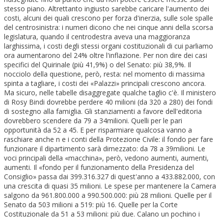
stesso piano. Altrettanto ingiusto sarebbe caricare l'aumento dei
costi, alcuni dei quali crescono per forza d'inerzia, sulle sole spalle
del centrosinistra: i numeri dicono che nei cinque anni della scorsa
legislatura, quando il centrodestra aveva una maggioranza
larghissima, i costi degli stessi organi costituzionali di cui parliamo
ora aumentarono del 24% oltre l'inflazione. Per non dire dei casi
specifici del Quirinale (più 41,9%) o del Senato: più 38,9%. Il
nocciolo della questione, però, resta: nel momento di massima
spinta a tagliare, i costi dei «Palazzi» principali crescono ancora.
Ma sicuro, nelle tabelle disaggregate qualche taglio c'è. Il ministero
di Rosy Bindi dovrebbe perdere 40 milioni (da 320 a 280) dei fondi
di sostegno alla famiglia. Gli stanziamenti a favore dell'editoria
dovrebbero scendere da 79 a 34milioni. Quelli per le pari
opportunità da 52 a 45. E per risparmiare qualcosa vanno a
raschiare anche n e i conti della Protezione Civile: il fondo per fare
funzionare il dipartimento sarà dimezzato: da 78 a 39milioni. Le
voci principali della «macchina», però, vedono aumenti, aumenti,
aumenti. Il «fondo per il funzionamento della Presidenza del
Consiglio» passa dai 399.316.327 di quest'anno a 433.882.000, con
una crescita di quasi 35 milioni. Le spese per mantenere la Camera
salgono da 961.800.000 a 990.500.000: più 28 milioni. Quelle per il
Senato da 503 milioni a 519: più 16. Quelle per la Corte
Costituzionale da 51 a 53 milioni: più due. Calano un pochino i