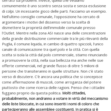
serrato sui problemi. Invece, quella che vediamo
comunemente è uno scontro senza sosta e senza esclusione
di colpi. Un incessante gioco delle parti. Facciamo un esempio.
Nell'ultimo consiglio comunale, l'opposizione ha cercato di
argomentare i motivi del dissenso verso la scelta di
dismettere la proprietà dell'immobile comunale presso
l'Outlet. Mentre nella zona ASI nasce una delle concentrazioni
della grande distribuzione commerciale tra le più rilevanti della
Puglia, il comune liquida, in cambio di quattro spiccioli, l'unico
canale di comunicazione tra quel polo e la città. Con quella
scelta si isola la città dal polo commerciale, stiamo rinunciando
a promuovere la città, nella sua bellezza ma anche nelle sue
offerte commerciali, nel grande flusso di oltre 5 milioni di
persone che transiteranno in quelle strutture. Non c'è stato
verso di discutere. C'è ancora una politica che si concepisce
come affermazione di muscoli, come arroganza del potere
piuttosto che come ricerca delle ragioni. Penso che i cittadini
fuggano proprio da questa politica.
Molti cittadini,
probabilmente, non andranno a votare in virtù del meccanismo
delle liste bloccate, in cui sono inseriti i nomi di coloro che
parteciperanno alle assemblee costituenti. In pratica si è