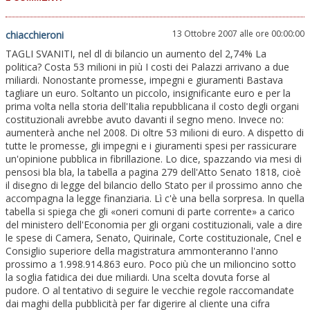
13 Ottobre 2007 alle ore 00:00:00
chiacchieroni
TAGLI SVANITI, nel dl di bilancio un aumento del 2,74% La
politica? Costa 53 milioni in più I costi dei Palazzi arrivano a due
miliardi. Nonostante promesse, impegni e giuramenti Bastava
tagliare un euro. Soltanto un piccolo, insignificante euro e per la
prima volta nella storia dell'Italia repubblicana il costo degli organi
costituzionali avrebbe avuto davanti il segno meno. Invece no:
aumenterà anche nel 2008. Di oltre 53 milioni di euro. A dispetto di
tutte le promesse, gli impegni e i giuramenti spesi per rassicurare
un'opinione pubblica in fibrillazione. Lo dice, spazzando via mesi di
pensosi bla bla, la tabella a pagina 279 dell'Atto Senato 1818, cioè
il disegno di legge del bilancio dello Stato per il prossimo anno che
accompagna la legge finanziaria. Lì c'è una bella sorpresa. In quella
tabella si spiega che gli «oneri comuni di parte corrente» a carico
del ministero dell'Economia per gli organi costituzionali, vale a dire
le spese di Camera, Senato, Quirinale, Corte costituzionale, Cnel e
Consiglio superiore della magistratura ammonteranno l'anno
prossimo a 1.998.914.863 euro. Poco più che un milioncino sotto
la soglia fatidica dei due miliardi. Una scelta dovuta forse al
pudore. O al tentativo di seguire le vecchie regole raccomandate
dai maghi della pubblicità per far digerire al cliente una cifra