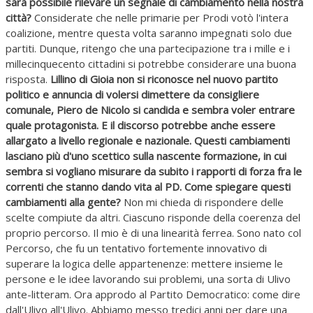
sarà possibile rilevare un segnale di cambiamento nella nostra
città?
Considerate che nelle primarie per Prodi votò l'intera
coalizione, mentre questa volta saranno impegnati solo due
partiti. Dunque, ritengo che una partecipazione tra i mille e i
millecinquecento cittadini si potrebbe considerare una buona
risposta.
Lillino di Gioia non si riconosce nel nuovo partito
politico e annuncia di volersi dimettere da consigliere
comunale, Piero de Nicolo si candida e sembra voler entrare
quale protagonista. E il discorso potrebbe anche essere
allargato a livello regionale e nazionale. Questi cambiamenti
lasciano più d'uno scettico sulla nascente formazione, in cui
sembra si vogliano misurare da subito i rapporti di forza fra le
correnti che stanno dando vita al PD. Come spiegare questi
cambiamenti alla gente?
Non mi chieda di rispondere delle
scelte compiute da altri. Ciascuno risponde della coerenza del
proprio percorso. Il mio è di una linearità ferrea. Sono nato col
Percorso, che fu un tentativo fortemente innovativo di
superare la logica delle appartenenze: mettere insieme le
persone e le idee lavorando sui problemi, una sorta di Ulivo
ante-litteram. Ora approdo al Partito Democratico: come dire
dall'Ulivo all'Ulivo. Abbiamo messo tredici anni per dare una