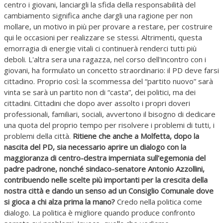
centro i giovani, lanciargli la sfida della responsabilità del
cambiamento significa anche dargli una ragione per non
mollare, un motivo in più per provare a restare, per costruire
qui le occasioni per realizzare se stessi. Altrimenti, questa
emorragia di energie vitali ci continuerà renderci tutti più
deboli. L'altra sera una ragazza, nel corso dell'incontro con i
giovani, ha formulato un concetto straordinario: il PD deve farsi
cittadino. Proprio così: la scommessa del “partito nuovo” sarà
vinta se sarà un partito non di “casta”, dei politici, ma dei
cittadini. Cittadini che dopo aver assolto i propri doveri
professionali, familiari, sociali, avvertono il bisogno di dedicare
una quota del proprio tempo per risolvere i problemi di tutti, i
problemi della città.
Ritiene che anche a Molfetta, dopo la
nascita del PD, sia necessario aprire un dialogo con la
maggioranza di centro-destra imperniata sull'egemonia del
padre padrone, nonché sindaco-senatore Antonio Azzollini,
contribuendo nelle scelte più importanti per la crescita della
nostra città e dando un senso ad un Consiglio Comunale dove
si gioca a chi alza prima la mano?
Credo nella politica come
dialogo. La politica è migliore quando produce confronto