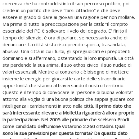
coerenza che ha contraddistinto il suo percorso politico, poi
crede in un partito che deve “farsi cittadino” e che deve
essere in grado di dare ai giovani una ragione per non mollare.
Ma prima di tutto la preoccupazione per la città: “Il compito
essenziale del PD è sollevare il velo del degrado. E' finito il
tempo del silenzio, è ora di parlare, se necessario anche di
denunciare. La città si sta riscoprendo sporca, trasandata,
abusiva. Una città in cui i furbi, gli spregiudicati e i prepotenti
dominano e si affermano, ostentando la loro impunità. La città
sta perdendo la sua anima, il suo ethos civico, il suo nucleo di
valori essenziali. Mentre al contrario c'è bisogno di mettere
insieme le energie per giocarsi le carte delle straordinarie
opportunità che stanno attraversando il nostro territorio.
Questo è il tempo di convocare le “persone di buona volontà”
attorno alla voglia di una buona politica che sappia guidare con
intelligenza i cambiamenti in atto nella città.
Il primo dato che
sarà interessante rilevare a Molfetta riguarderà allora proprio
la partecipazione. Nel 2005 alle primarie che scelsero Prodi
come candidato dell'Unione votarono 2.260 cittadini. Quali
sono le sue previsioni per questa tornata? Da questo dato