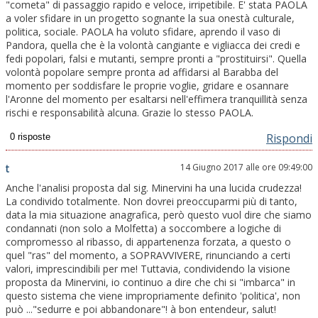
"cometa" di passaggio rapido e veloce, irripetibile. E' stata PAOLA
a voler sfidare in un progetto sognante la sua onestà culturale,
politica, sociale. PAOLA ha voluto sfidare, aprendo il vaso di
Pandora, quella che è la volontà cangiante e vigliacca dei credi e
fedi popolari, falsi e mutanti, sempre pronti a "prostituirsi". Quella
volontà popolare sempre pronta ad affidarsi al Barabba del
momento per soddisfare le proprie voglie, gridare e osannare
l'Aronne del momento per esaltarsi nell'effimera tranquillità senza
rischi e responsabilità alcuna. Grazie lo stesso PAOLA.
Rispondi
14 Giugno 2017 alle ore 09:49:00
t
Anche l'analisi proposta dal sig. Minervini ha una lucida crudezza!
La condivido totalmente. Non dovrei preoccuparmi più di tanto,
data la mia situazione anagrafica, però questo vuol dire che siamo
condannati (non solo a Molfetta) a soccombere a logiche di
compromesso al ribasso, di appartenenza forzata, a questo o
quel "ras" del momento, a SOPRAVVIVERE, rinunciando a certi
valori, imprescindibili per me! Tuttavia, condividendo la visione
proposta da Minervini, io continuo a dire che chi si "imbarca" in
questo sistema che viene impropriamente definito 'politica', non
può ..."sedurre e poi abbandonare"! à bon entendeur, salut!