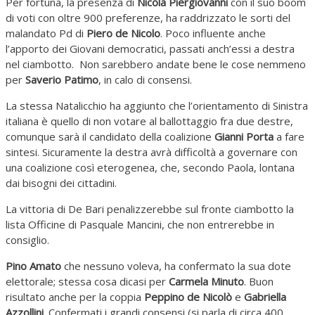
Per fortuna, la presenza di
Nicola Piergiovanni
con il suo boom
di voti con oltre 900 preferenze, ha raddrizzato le sorti del
malandato Pd di
Piero de Nicolo
. Poco influente anche
l’apporto dei Giovani democratici, passati anch’essi a destra
nel ciambotto. Non sarebbero andate bene le cose nemmeno
per
Saverio Patimo
, in calo di consensi.
La stessa Natalicchio ha aggiunto che l’orientamento di Sinistra
italiana è quello di non votare al ballottaggio fra due destre,
comunque sarà il candidato della coalizione
Gianni Porta
a fare
sintesi. Sicuramente la destra avrà difficoltà a governare con
una coalizione così eterogenea, che, secondo Paola, lontana
dai bisogni dei cittadini.
La vittoria di De Bari penalizzerebbe sul fronte ciambotto la
lista Officine di Pasquale Mancini, che non entrerebbe in
consiglio.
Pino Amato
che nessuno voleva, ha confermato la sua dote
elettorale; stessa cosa dicasi per
Carmela Minuto
. Buon
risultato anche per la coppia
Peppino de Nicolò
e
Gabriella
Azzollini
. Confermati i grandi consensi (si parla di circa 400