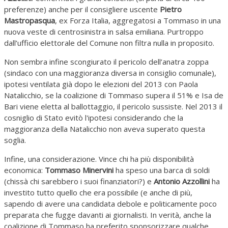
preferenze) anche per il consigliere uscente
Pietro
Mastropasqua
, ex Forza Italia, aggregatosi a Tommaso in una
nuova veste di centrosinistra in salsa emiliana. Purtroppo
dall’ufficio elettorale del Comune non filtra nulla in proposito.
Non sembra infine scongiurato il pericolo dell’anatra zoppa
(sindaco con una maggioranza diversa in consiglio comunale),
ipotesi ventilata già dopo le elezioni del 2013 con Paola
Natalicchio, se la coalizione di Tommaso supera il 51% e Isa de
Bari viene eletta al ballottaggio, il pericolo sussiste. Nel 2013 il
cosniglio di Stato evitò l'ipotesi considerando che la
maggioranza della Natalicchio non aveva superato questa
soglia.
Infine, una considerazione. Vince chi ha più disponibilità
economica:
Tommaso Minervini
ha speso una barca di soldi
(chissà chi sarebbero i suoi finanziatori?) e
Antonio Azzollini
ha
investito tutto quello che era possibile (e anche di più,
sapendo di avere una candidata debole e politicamente poco
preparata che fugge davanti ai giornalisti. In verità, anche la
coalizione di Tommaso ha preferito sponsorizzare qualche