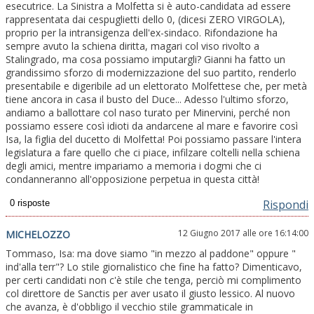
esecutrice. La Sinistra a Molfetta si è auto-candidata ad essere
rappresentata dai cespuglietti dello 0, (dicesi ZERO VIRGOLA),
proprio per la intransigenza dell'ex-sindaco. Rifondazione ha
sempre avuto la schiena diritta, magari col viso rivolto a
Stalingrado, ma cosa possiamo imputargli? Gianni ha fatto un
grandissimo sforzo di modernizzazione del suo partito, renderlo
presentabile e digeribile ad un elettorato Molfettese che, per metà
tiene ancora in casa il busto del Duce... Adesso l'ultimo sforzo,
andiamo a ballottare col naso turato per Minervini, perché non
possiamo essere così idioti da andarcene al mare e favorire così
Isa, la figlia del ducetto di Molfetta! Poi possiamo passare l'intera
legislatura a fare quello che ci piace, infilzare coltelli nella schiena
degli amici, mentre impariamo a memoria i dogmi che ci
condanneranno all'opposizione perpetua in questa città!
Rispondi
12 Giugno 2017 alle ore 16:14:00
MICHELOZZO
Tommaso, Isa: ma dove siamo "in mezzo al paddone" oppure "
ind'alla terr"? Lo stile giornalistico che fine ha fatto? Dimenticavo,
per certi candidati non c'è stile che tenga, perciò mi complimento
col direttore de Sanctis per aver usato il giusto lessico. Al nuovo
che avanza, è d'obbligo il vecchio stile grammaticale in