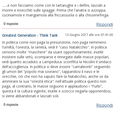
.......e non facciamo come con le tartarughe e i delfini, lasciati a
morire e insecchiti sulle spiagge. Prima che l'anatra si azzoppa,
cuciniamola e mangiamola alla friccassuola o alla chissenefrega.
Rispondi
13 Giugno 2017 alle ore 07:41:00
Greatest Generation - Think Tank
In politica come non paga la presunzione, non paga nemmeno
l'umiltà, l'onestà, la serietà, vedi il "caso Natalicchio". In politica
servono molte "maschere" da usare opportunamente, inutile
insistere sulle virtù, scomparse e rinnegate dalle masse popolari,
vedi quanto accaduto a Lampedusa: sconfitta la Nicolini il sindaco
dell'accoglienza. In politica si deve essere "camaleonti" seguendo
gli umori del "popolo mai sovrano", tappandosi il naso e le
orecchie, ciò che non ha saputo fare la Natalicchio, anche se da
ammirare la sua "onestà etica": nell'attuale politica questo non
paga, al contrario, le masse seguono e applaudono i "Furbi",
questa è la cultura vigente, inutile e sciocco negarla opponendosi,
si viene abbandonati e lasciati soli.
Rispondi