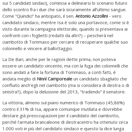
sui 5 candidati sindaci), comincia a delinearsi lo scenario futuro
dello scontro fra i due che sarà sicuramente all’ultimo sangue.
Come “Quindici” ha anticipato, il sen.
Antonio Azzollini
- vero
candidato sindaco, mentre Isa è solo una portavoce, come si è
visto durante la campagna elettorale, quando si presentava ai
confronti con i foglietti (redatti da altri?) – pescherà nel
ciambotto di Tommaso per cercare di recuperare qualche suo
colonnello e vincere al ballottaggio.
La De Bari, anche per le ragioni dette prima, non poteva
essere un candidato vincente, ma con la fuga dei colonnelli che
sono andati a fare la fortuna di Tommaso, a conti fatti, è
andata meglio di
Ninnì Camporeale
un candidato sbagliato che
confluito anch’egli nel ciambotto (ma si considera di destra o di
sinistra?), dopo la delusione del 2013, “tradendo” il senatore.
La vittoria, almeno sul piano numerico di Tommaso (45,86%)
contro il 31% di Isa, appare comunque mutilata e dovrebbe
destare già preoccupazioni per il candidato del ciambotto,
perché l’armata brancaleone di destracentro ha ottenuto circa
1.000 voti in più del candidato sindaco e questo la dice lunga