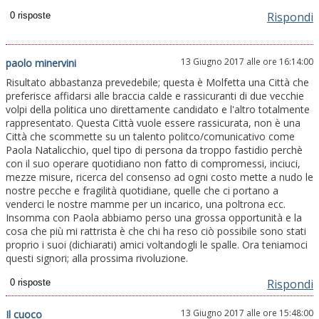
Rispondi
13 Giugno 2017 alle ore 16:14:00
paolo minervini
Risultato abbastanza prevedebile; questa è Molfetta una Città che
preferisce affidarsi alle braccia calde e rassicuranti di due vecchie
volpi della politica uno direttamente candidato e l'altro totalmente
rappresentato. Questa Città vuole essere rassicurata, non è una
Città che scommette su un talento politco/comunicativo come
Paola Natalicchio, quel tipo di persona da troppo fastidio perchè
con il suo operare quotidiano non fatto di compromessi, inciuci,
mezze misure, ricerca del consenso ad ogni costo mette a nudo le
nostre pecche e fragilità quotidiane, quelle che ci portano a
venderci le nostre mamme per un incarico, una poltrona ecc.
Insomma con Paola abbiamo perso una grossa opportunità e la
cosa che più mi rattrista è che chi ha reso ciò possibile sono stati
proprio i suoi (dichiarati) amici voltandogli le spalle. Ora teniamoci
questi signori; alla prossima rivoluzione.
Rispondi
13 Giugno 2017 alle ore 15:48:00
Il cuoco