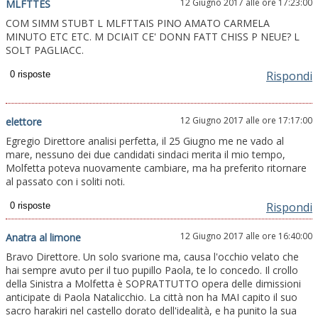
12 Giugno 2017 alle ore 17:23:00
MLFTTES
COM SIMM STUBT L MLFTTAIS PINO AMATO CARMELA
MINUTO ETC ETC. M DCIAIT CE' DONN FATT CHISS P NEUE? L
SOLT PAGLIACC.
Rispondi
12 Giugno 2017 alle ore 17:17:00
elettore
Egregio Direttore analisi perfetta, il 25 Giugno me ne vado al
mare, nessuno dei due candidati sindaci merita il mio tempo,
Molfetta poteva nuovamente cambiare, ma ha preferito ritornare
al passato con i soliti noti.
Rispondi
12 Giugno 2017 alle ore 16:40:00
Anatra al limone
Bravo Direttore. Un solo svarione ma, causa l'occhio velato che
hai sempre avuto per il tuo pupillo Paola, te lo concedo. Il crollo
della Sinistra a Molfetta è SOPRATTUTTO opera delle dimissioni
anticipate di Paola Natalicchio. La città non ha MAI capito il suo
sacro harakiri nel castello dorato dell'idealità, e ha punito la sua