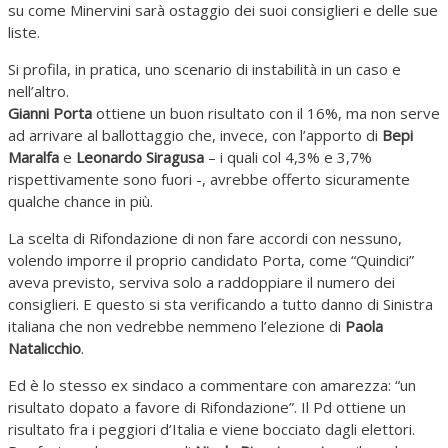
su come Minervini sarà ostaggio dei suoi consiglieri e delle sue
liste.
Si profila, in pratica, uno scenario di instabilità in un caso e
nell’altro.
Gianni Porta
ottiene un buon risultato con il 16%, ma non serve
ad arrivare al ballottaggio che, invece, con l’apporto di
Bepi
Maralfa
e
Leonardo Siragusa
– i quali col 4,3% e 3,7%
rispettivamente sono fuori -, avrebbe offerto sicuramente
qualche chance in più.
La scelta di Rifondazione di non fare accordi con nessuno,
volendo imporre il proprio candidato Porta, come “Quindici”
aveva previsto, serviva solo a raddoppiare il numero dei
consiglieri. E questo si sta verificando a tutto danno di Sinistra
italiana che non vedrebbe nemmeno l’elezione di
Paola
Natalicchio
.
Ed è lo stesso ex sindaco a commentare con amarezza: “un
risultato dopato a favore di Rifondazione”. Il Pd ottiene un
risultato fra i peggiori d’Italia e viene bocciato dagli elettori.