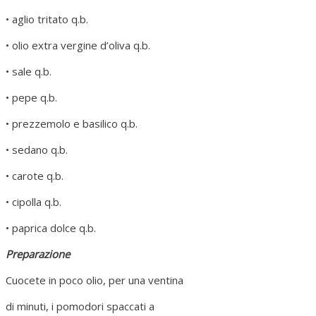
• aglio tritato q.b.
• olio extra vergine d’oliva q.b.
• sale q.b.
• pepe q.b.
• prezzemolo e basilico q.b.
• sedano q.b.
• carote q.b.
• cipolla q.b.
• paprica dolce q.b.
Preparazione
Cuocete in poco olio, per una ventina
di minuti, i pomodori spaccati a