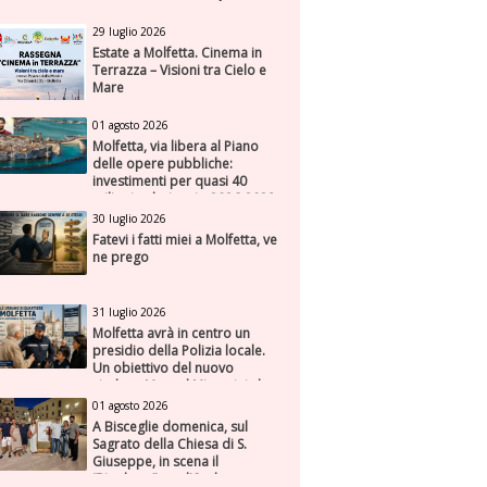
29 luglio 2026
Estate a Molfetta. Cinema in
Terrazza – Visioni tra Cielo e
Mare
01 agosto 2026
Molfetta, via libera al Piano
delle opere pubbliche:
investimenti per quasi 40
milioni nel triennio 2026-2028
30 luglio 2026
Fatevi i fatti miei a Molfetta, ve
ne prego
31 luglio 2026
Molfetta avrà in centro un
presidio della Polizia locale.
Un obiettivo del nuovo
sindaco Manuel Minervini che
diviene realtà, con la speranza
01 agosto 2026
di maggiore efficienza e
A Bisceglie domenica, sul
presenza sul territorio
Sagrato della Chiesa di S.
Giuseppe, in scena il
“Rigoletto” con l’Orchestra