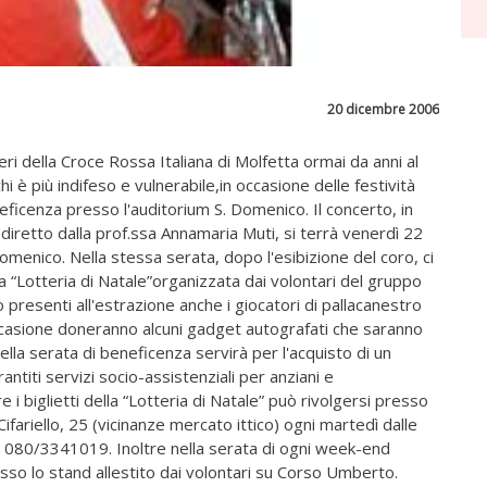
20 dicembre 2006
eri della Croce Rossa Italiana di Molfetta ormai da anni al
hi è più indifeso e vulnerabile,in occasione delle festività
eficenza presso l'auditorium S. Domenico. Il concerto, in
diretto dalla prof.ssa Annamaria Muti, si terrà venerdì 22
omenico. Nella stessa serata, dopo l'esibizione del coro, ci
la “Lotteria di Natale”organizzata dai volontari del gruppo
o presenti all'estrazione anche i giocatori di pallacanestro
occasione doneranno alcuni gadget autografati che saranno
 della serata di beneficenza servirà per l'acquisto di un
ntiti servizi socio-assistenziali per anziani e
 i biglietti della “Lotteria di Natale” può rivolgersi presso
Cifariello, 25 (vicinanze mercato ittico) ogni martedì dalle
 080/3341019. Inoltre nella serata di ogni week-end
esso lo stand allestito dai volontari su Corso Umberto.