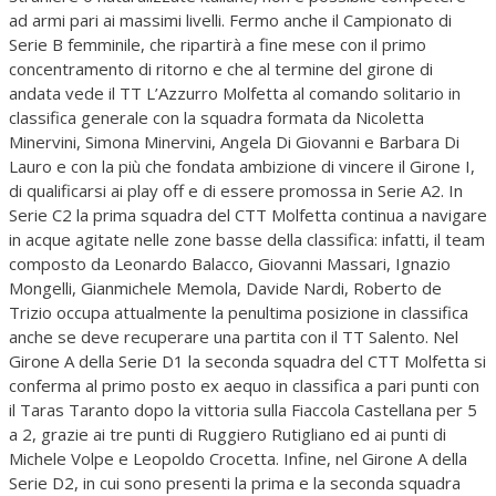
ad armi pari ai massimi livelli. Fermo anche il Campionato di
Serie B femminile, che ripartirà a fine mese con il primo
concentramento di ritorno e che al termine del girone di
andata vede il TT L’Azzurro Molfetta al comando solitario in
classifica generale con la squadra formata da Nicoletta
Minervini, Simona Minervini, Angela Di Giovanni e Barbara Di
Lauro e con la più che fondata ambizione di vincere il Girone I,
di qualificarsi ai play off e di essere promossa in Serie A2. In
Serie C2 la prima squadra del CTT Molfetta continua a navigare
in acque agitate nelle zone basse della classifica: infatti, il team
composto da Leonardo Balacco, Giovanni Massari, Ignazio
Mongelli, Gianmichele Memola, Davide Nardi, Roberto de
Trizio occupa attualmente la penultima posizione in classifica
anche se deve recuperare una partita con il TT Salento. Nel
Girone A della Serie D1 la seconda squadra del CTT Molfetta si
conferma al primo posto ex aequo in classifica a pari punti con
il Taras Taranto dopo la vittoria sulla Fiaccola Castellana per 5
a 2, grazie ai tre punti di Ruggiero Rutigliano ed ai punti di
Michele Volpe e Leopoldo Crocetta. Infine, nel Girone A della
Serie D2, in cui sono presenti la prima e la seconda squadra