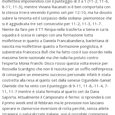
molfettesi imponendosi con il punteggio di 3 a 1 (11-2, 11-6,
8-11, 11-3), mentre Viviana Racanati si è ben comportata con
la stessa Irrera vincendo il primo set per 12-10, ma ha dovuto
subire la rimonta ed il sorpasso della siciliana- piemontese che
si è aggiudicata tre set consecutivi per 11-2, 11-3, 11-7.
Niente da fare per il TT Respa nella trasferta a Siena in cui la
squadra è scesa in campo con una formazione tutta
molfettese in quanto a Daniela Francabandiera, barlettana di
nascita ma molfettese quanto a formazione pongistica, è
subentrata Francesca Bufi che ha fatto così il suo esordio nella
massima Serie nazionale ma che nulla ha potuto contro
l’esperta Monia Franchi. Disco rosso questa volta invece per
Rossella Scardigno che non è riuscita per un soffio nell’impresa
di conseguire un ennesimo successo personale: infatti è stata
costretta alla resa al quinto set dalla senese Ogundele Ganiat
Olamide che ha vinto con il punteggio di 9-11, 11-8,-11-4, 7-
11, 11-7 mentre è stata fermata al quarto set da Dana
Saporta. Attualmente il Campionato è fermo: si riprenderà con
il primo week end di febbraio ma le previsioni non lasciano
sperare in clamorose inversioni di rotta perché, senza atlete
straniere o naturalizzate italiane, non è possibile competere