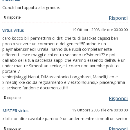
Coach hai toppato alla grande...
Rispondi
19 Ottobre 2008 alle ore 00:00:00
virtus virtus
caro kocco bill permettimi di dirti che tu di bascket capisci ben
poco x scrivere un commento del genere!!!!Parrino è un
playmaker,simeoli un'ala, hanno due ruoili completamente
differenti...esce maggi e chi entra secondo te?simeoli?? e poi
dall'alto della tua saccenza,sappi che Parrino essendo dell'86 è un
under mantre Simeoli un senior,e il coach non avrebbe potuto
portare 7
senior(Maggi,Nanut,DiMarcantonio,Longobardi,Mapelli,Leo e
Simeoli) xkè ciò,da regolamento è vietato!!!!quindi,x piacere,prima
di scrivere fandonie documentati!!!!!
Rispondi
19 Ottobre 2008 alle ore 00:00:00
MISTER virtus
x bill:non dire cavolate parrino è un under mentre simeoli un senior
Rispondi