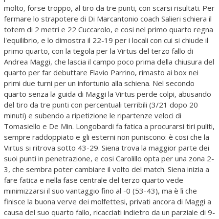
molto, forse troppo, al tiro da tre punti, con scarsi risultati. Per
fermare lo strapotere di Di Marcantonio coach Salieri schiera il
totem di 2 metri e 22 Cuccarolo, e cosi nel primo quarto regna
l'equilibrio, e lo dimostra il 22-19 per i locali con cui si chiude il
primo quarto, con la tegola per la Virtus del terzo fallo di
Andrea Maggi, che lascia il campo poco prima della chiusura del
quarto per far debuttare Flavio Parrino, rimasto ai box nei
primi due turni per un infortunio alla schiena. Nel secondo
quarto senza la guida di Maggi la Virtus perde colpi, abusando
del tiro da tre punti con percentuali terribili (3/21 dopo 20
minuti) e subendo a ripetizione le ripartenze veloci di
Tomasiello e De Min. Longobardi fa fatica a procurarsi tiri puliti,
sempre raddoppiato e gli esterni non puniscono: è cosi che la
Virtus si ritrova sotto 43-29. Siena trova la maggior parte dei
suoi punti in penetrazione, e cosi Carolillo opta per una zona 2-
3, che sembra poter cambiare il volto del match. Siena inizia a
fare fatica e nella fase centrale del terzo quarto vede
minimizzarsi il suo vantaggio fino al -0 (53-43), ma è lì che
finisce la buona verve dei molfettesi, privati ancora di Maggi a
causa del suo quarto fallo, ricacciati indietro da un parziale di 9-