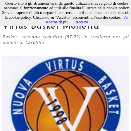
Questo sito o gli strumenti terzi da questo utilizzati si avvalgono di cookie
necessari al funzionamento ed utili alle finalità illustrate nella cookie policy.
Se vuoi saperne di più o negare il consenso a tutti o ad alcuni cookie, consult
Troppo Siena, ko per la
la cookie policy. Cliccando su "Accetto" acconsenti all’uso dei cookie.
Per
saperne di più
Accetto
Virtus Basket Molfetta
Basket: seconda sconfitta (87-72) in trasferta per gli
uomini di Carolillo