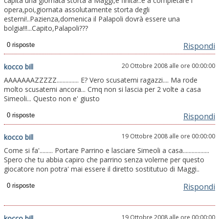
capita una giornata storta a Maggi,è finita!..e a completare l
opera,poi,giornata assolutamente storta degli
esterni!..Pazienza,domenica il Palapoli dovrà essere una
bolgia!!!...Capito,Palapoli???
Rispondi
20 Ottobre 2008 alle ore 00:00:00
kocco bill
AAAAAAAZZZZZ............... E? Vero scusatemi ragazzi.... Ma rode
molto scusatemi ancora... Cmq non si lascia per 2 volte a casa
Simeoli... Questo non e' giusto
Rispondi
19 Ottobre 2008 alle ore 00:00:00
kocco bill
Come si fa'......... Portare Parrino e lasciare Simeoli a casa..................
Spero che tu abbia capiro che parrino senza volerne per questo
giocatore non potra' mai essere il diretto sostitutuo di Maggi..
Rispondi
19 Ottobre 2008 alle ore 00:00:00
kocco bill