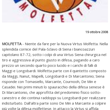
19 ottobre 2008
MOLFETTA
- Niente da fare per la Nuova Virtus Molfetta. Nella
splendida cornice del Pala-Sclavo di Siena i biancoazzuri
capitolano 87-72, sotto i colpi di una Virtus Siena chirurgica nel
tiro e aggressiva al punto giusto in difesa, pagando a caro
prezzo un secondo quarto poco lucido e i carichi di falli di
Maggi e Longobardi. Molfetta parte con il quintetto composto
da Maggi, Nanut, Mapelli, Longobardi e Di Marcantonio; Siena
risponde con Tomasiello, Marcante, Cournooh, De Min e
Casadei. Nei primi minuti lo spauracchio della difesa senese è
Di Marcantonio, che approfitta del predominio fisico sotto-
canestro e dei continui raddoppi su Longobardi per realizzare
indisturbato. Dall'altra parte sono De Min a Marcante a colpire
più volte la difesa molfettese. In attacco la Virtus si affida