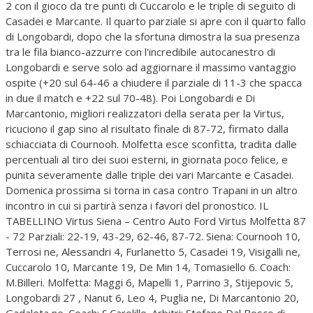
2 con il gioco da tre punti di Cuccarolo e le triple di seguito di
Casadei e Marcante. Il quarto parziale si apre con il quarto fallo
di Longobardi, dopo che la sfortuna dimostra la sua presenza
tra le fila bianco-azzurre con l'incredibile autocanestro di
Longobardi e serve solo ad aggiornare il massimo vantaggio
ospite (+20 sul 64-46 a chiudere il parziale di 11-3 che spacca
in due il match e +22 sul 70-48). Poi Longobardi e Di
Marcantonio, migliori realizzatori della serata per la Virtus,
ricuciono il gap sino al risultato finale di 87-72, firmato dalla
schiacciata di Cournooh. Molfetta esce sconfitta, tradita dalle
percentuali al tiro dei suoi esterni, in giornata poco felice, e
punita severamente dalle triple dei vari Marcante e Casadei.
Domenica prossima si torna in casa contro Trapani in un altro
incontro in cui si partirà senza i favori del pronostico. IL
TABELLINO Virtus Siena – Centro Auto Ford Virtus Molfetta 87
- 72 Parziali: 22-19, 43-29, 62-46, 87-72. Siena: Cournooh 10,
Terrosi ne, Alessandri 4, Furlanetto 5, Casadei 19, Visigalli ne,
Cuccarolo 10, Marcante 19, De Min 14, Tomasiello 6. Coach:
M.Billeri. Molfetta: Maggi 6, Mapelli 1, Parrino 3, Stijepovic 5,
Longobardi 27 , Nanut 6, Leo 4, Puglia ne, Di Marcantonio 20,