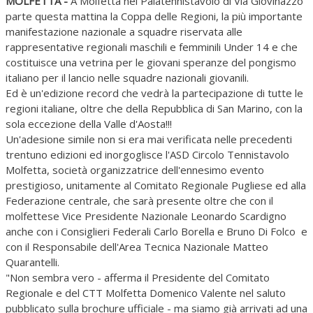
MOLFETTA -
A Molfetta nel Palatennistavolo di Via Giovinazzo
parte questa mattina la Coppa delle Regioni, la più importante
manifestazione nazionale a squadre riservata alle
rappresentative regionali maschili e femminili Under 14 e che
costituisce una vetrina per le giovani speranze del pongismo
italiano per il lancio nelle squadre nazionali giovanili.
Ed è un'edizione record che vedrà la partecipazione di tutte le
regioni italiane, oltre che della Repubblica di San Marino, con la
sola eccezione della Valle d'Aosta!!!
Un'adesione simile non si era mai verificata nelle precedenti
trentuno edizioni ed inorgoglisce l'ASD Circolo Tennistavolo
Molfetta, società organizzatrice dell'ennesimo evento
prestigioso, unitamente al Comitato Regionale Pugliese ed alla
Federazione centrale, che sarà presente oltre che con il
molfettese Vice Presidente Nazionale Leonardo Scardigno
anche con i Consiglieri Federali Carlo Borella e Bruno Di Folco e
con il Responsabile dell'Area Tecnica Nazionale Matteo
Quarantelli.
"Non sembra vero - afferma il Presidente del Comitato
Regionale e del CTT Molfetta Domenico Valente nel saluto
pubblicato sulla brochure ufficiale - ma siamo già arrivati ad una