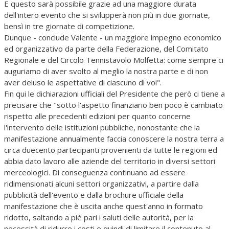
E questo sarà possibile grazie ad una maggiore durata
dell'intero evento che si svilupperà non più in due giornate,
bensì in tre giornate di competizione.
Dunque - conclude Valente - un maggiore impegno economico
ed organizzativo da parte della Federazione, del Comitato
Regionale e del Circolo Tennistavolo Molfetta: come sempre ci
auguriamo di aver svolto al meglio la nostra parte e di non
aver deluso le aspettative di ciascuno di voi".
Fin qui le dichiarazioni ufficiali del Presidente che però ci tiene a
precisare che "sotto l'aspetto finanziario ben poco è cambiato
rispetto alle precedenti edizioni per quanto concerne
l'intervento delle istituzioni pubbliche, nonostante che la
manifestazione annualmente faccia conoscere la nostra terra a
circa duecento partecipanti provenienti da tutte le regioni ed
abbia dato lavoro alle aziende del territorio in diversi settori
merceologici. Di conseguenza continuano ad essere
ridimensionati alcuni settori organizzativi, a partire dalla
pubblicità dell'evento e dalla brochure ufficiale della
manifestazione che è uscita anche quest'anno in formato
ridotto, saltando a piè pari i saluti delle autorità, per la
necessità di ridurre i costi e quindi di limitare il contenuto al