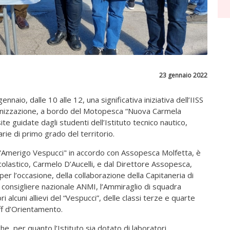
23 gennaio 2022
naio, dalle 10 alle 12, una significativa iniziativa dell’IISS
ganizzazione, a bordo del Motopesca “Nuova Carmela
te guidate dagli studenti dell’Istituto tecnico nautico,
arie di primo grado del territorio.
 "Amerigo Vespucci" in accordo con Assopesca Molfetta, è
olastico, Carmelo D’Aucelli, e dal Direttore Assopesca,
 per l’occasione, della collaborazione della Capitaneria di
l consigliere nazionale ANMI, l’Ammiraglio di squadra
i alcuni allievi del “Vespucci”, delle classi terze e quarte
aff d’Orientamento.
he, per quanto l’Istituto sia dotato di laboratori