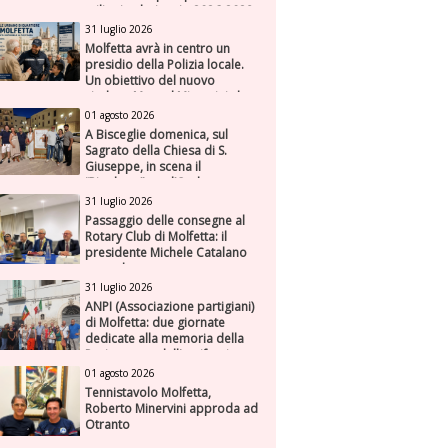
milioni nel triennio 2026-2028
31 luglio 2026
Molfetta avrà in centro un
presidio della Polizia locale.
Un obiettivo del nuovo
sindaco Manuel Minervini che
diviene realtà, con la speranza
01 agosto 2026
di maggiore efficienza e
A Bisceglie domenica, sul
presenza sul territorio
Sagrato della Chiesa di S.
Giuseppe, in scena il
“Rigoletto” con l’Orchestra
Sinfonica Federiciana
31 luglio 2026
Passaggio delle consegne al
Rotary Club di Molfetta: il
presidente Michele Catalano
succede a se stesso
31 luglio 2026
ANPI (Associazione partigiani)
di Molfetta: due giornate
dedicate alla memoria della
Resistenza e dell'antifascismo
01 agosto 2026
Tennistavolo Molfetta,
Roberto Minervini approda ad
Otranto