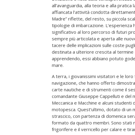
all’avanguardia, alla teoria e alla prat
affiancata l’attività condotta direttam
Madre” riflette, del resto, su piccola s
tipologie di imbarcazione. L’esperienza h
significativo al loro percorso di futuri p
sempre più articolata e aperta alle nuove
tacere delle implicazioni sulle coste pug
destinata a ulteriore crescita al termine
apprendendo, essi abbiano potuto godere 
mare.
A terra, i giovanissimi visitatori e le loro
navigazione, che hanno offerto dimostrazi
carte nautiche e di strumenti come il se
comandante Giuseppe Cappelluti e del mo
Meccanica e Macchine e alcuni studenti d
motopesca. Quest’ultimo, dotato di un
strascico, con partenza di domenica sera
formato da quattro membri. Sono stati most
frigorifere e il verricello per calare e tirar