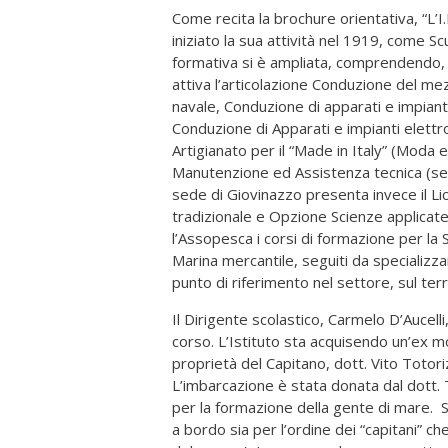
Come recita la brochure orientativa, “L’I.
iniziato la sua attività nel 1919, come Sc
formativa si è ampliata, comprendendo, su
attiva l’articolazione Conduzione del m
navale, Conduzione di apparati e impianti
Conduzione di Apparati e impianti elettron
Artigianato per il “Made in Italy” (Moda 
Manutenzione ed Assistenza tecnica (sett
sede di Giovinazzo presenta invece il Liceo
tradizionale e Opzione Scienze applicate,
l’Assopesca i corsi di formazione per la Si
Marina mercantile, seguiti da specializza
punto di riferimento nel settore, sul terr
Il Dirigente scolastico, Carmelo D’Aucelli
corso. L’Istituto sta acquisendo un’ex m
proprietà del Capitano, dott. Vito Totori
L’imbarcazione è stata donata dal dott. 
per la formazione della gente di mare. Sa
a bordo sia per l’ordine dei “capitani” che 