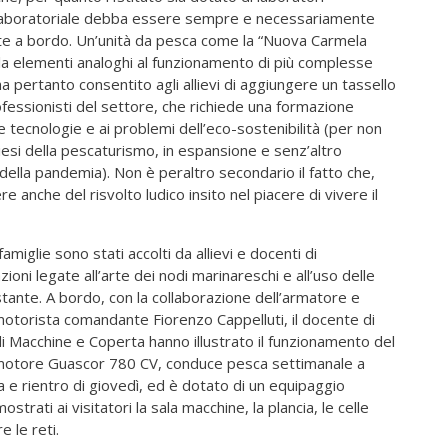
ica laboratoriale debba essere sempre e necessariamente
ente a bordo. Un’unità da pesca come la “Nuova Carmela
cala elementi analoghi al funzionamento di più complesse
a pertanto consentito agli allievi di aggiungere un tassello
rofessionisti del settore, che richiede una formazione
 tecnologie e ai problemi dell’eco-sostenibilità (per non
liesi della pescaturismo, in espansione e senz’altro
 della pandemia). Non è peraltro secondario il fatto che,
anche del risvolto ludico insito nel piacere di vivere il
 famiglie sono stati accolti da allievi e docenti di
oni legate all’arte dei nodi marinareschi e all’uso delle
stante. A bordo, con la collaborazione dell’armatore e
torista comandante Fiorenzo Cappelluti, il docente di
i Macchine e Coperta hanno illustrato il funzionamento del
 motore Guascor 780 CV, conduce pesca settimanale a
 e rientro di giovedì, ed è dotato di un equipaggio
rati ai visitatori la sala macchine, la plancia, le celle
e le reti.