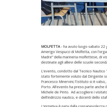
MOLFETTA
- ha avuto luogo sabato 22 gen
Amerigo Vespucci di Molfetta, con l’or
Madre” della marineria molfettese, di visi
destinate agli allievi delle scuole second
L’evento, condotto dal Tecnico Nautico
stato fortemente voluto dal Dirigente sc
Francesco Minervini; l’Istituto si è valso,
Porto. All’evento ha preso parte anche i
Michele de Pinto. Ad accogliere i visitator
dell’indirizzo nautico, e docenti dello st
L’iniziativa è nata dalla consapevolezza c