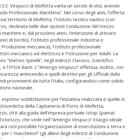
I.S.S. Vespucci di Molfetta vanta un secolo di vita, avendo
uola Professionale Marittima”. Nel corso degli anni, l’offerta
l territorio di Molfetta, l’Istituto tecnico nautico (con
ezzo, declinata nelle due opzioni Conduzione del mezzo
 marittimi e, dal prossimo anno, l’intenzione di attivare
ici di bordo), l’Istituto professionale Industria e
e Produzione meccanica), l’Istituto professionale
ori meccanico ed elettrico) e l’Istruzione per Adulti. La
 “Matteo Spinelli”, negli indirizzi Classico, Scientifico
 e l’IPSIA Banti. L’“Amerigo Vespucci” effettua, inoltre, con
curezza antincendio e quelli direttivi per gli Ufficiali della
ndi provenienti da tutta l’Italia, configurandosi come solido
itorio nazionale.
, esprime soddisfazione per l’iniziativa realizzata e quelle in
otovedetta della Capitaneria di Porto di Molfetta,
zzo, ch’è alla guida dell’impresa portuale Istop Spamat.
Totorizzo, che vede nell’“Amerigo Vespucci” il luogo ideale
rà così possibile l’organizzazione di esercitazioni a terra e
per i “macchinisti” (gli allievi degli indirizzi di Conduzione