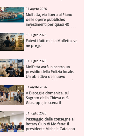
01 agosto 2026
Molfetta, via libera al Piano
delle opere pubbliche:
investimenti per quasi 40
milioni nel triennio 2026-2028
30 luglio 2026
Fatevi i fatti miei a Molfetta, ve
ne prego
31 luglio 2026
Molfetta avrà in centro un
presidio della Polizia locale.
Un obiettivo del nuovo
sindaco Manuel Minervini che
diviene realtà, con la speranza
01 agosto 2026
di maggiore efficienza e
A Bisceglie domenica, sul
presenza sul territorio
Sagrato della Chiesa di S.
Giuseppe, in scena il
“Rigoletto” con l’Orchestra
Sinfonica Federiciana
31 luglio 2026
Passaggio delle consegne al
Rotary Club di Molfetta: il
presidente Michele Catalano
succede a se stesso