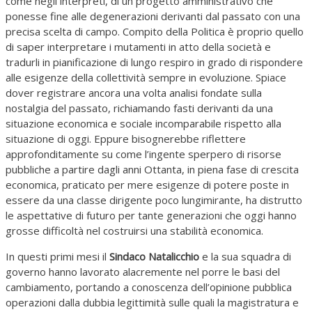
come negli interpreti, di un progetto amministrativo che
ponesse fine alle degenerazioni derivanti dal passato con una
precisa scelta di campo. Compito della Politica è proprio quello
di saper interpretare i mutamenti in atto della società e
tradurli in pianificazione di lungo respiro in grado di rispondere
alle esigenze della collettività sempre in evoluzione. Spiace
dover registrare ancora una volta analisi fondate sulla
nostalgia del passato, richiamando fasti derivanti da una
situazione economica e sociale incomparabile rispetto alla
situazione di oggi. Eppure bisognerebbe riflettere
approfonditamente su come l’ingente sperpero di risorse
pubbliche a partire dagli anni Ottanta, in piena fase di crescita
economica, praticato per mere esigenze di potere poste in
essere da una classe dirigente poco lungimirante, ha distrutto
le aspettative di futuro per tante generazioni che oggi hanno
grosse difficoltà nel costruirsi una stabilità economica.
In questi primi mesi il
Sindaco Natalicchio
e la sua squadra di
governo hanno lavorato alacremente nel porre le basi del
cambiamento, portando a conoscenza dell’opinione pubblica
operazioni dalla dubbia legittimità sulle quali la magistratura e