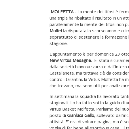
MOLFETTA -
La mente dei tifosi è ferm
una tripla ha ribaltato il risultato in un a
parallelamente la mente dei tifosi non p
Molfetta
disputata lo scorso anno e culmi
soprattutto di sostenere la formazione b
stagione.
L’appuntamento è per domenica 23 ottobre
New Virtus Mesagne
. E’ stata sicurame
dalla società biancoazzurra e dall’intero 
Castallaneta, ma tuttavia c’è da consider
contro i tarantini, la Virtus Molfetta ha 
che trovano, ma sono utili per analizzare
In settimana la squadra ha lavorato tant
stagionali. Lo ha fatto sotto la guida di 
Virtus Basket Molfetta. Parliamo del nu
posto di
Gianluca Gallo
, sollevato dall’in
attività. E’ ora di voltare pagina, ma è so
voglia di far bene all’esordio in casa. 