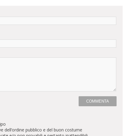
ipo
ve dell’ordine pubblico e del buon costume
te e/o non provabili e pertanto inattendibili