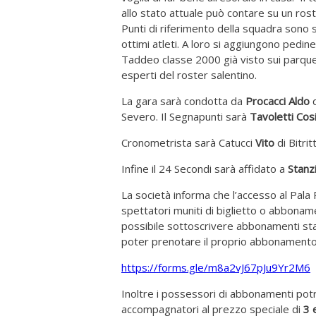
allo stato attuale può contare su un rost
Punti di riferimento della squadra sono s
ottimi atleti. A loro si aggiungono pedin
Taddeo classe 2000 già visto sui parquet 
esperti del roster salentino.
La gara sarà condotta da
Procacci Aldo
Severo. Il Segnapunti sarà
Tavoletti Co
Cronometrista sarà Catucci
Vito
di Bitrit
Infine il 24 Secondi sarà affidato a
Stanz
La società informa che l’accesso al Pala 
spettatori muniti di biglietto o abboname
possibile sottoscrivere abbonamenti stag
poter prenotare il proprio abbonamento 
https://forms.gle/m8a2vJ67pJu9Yr2M6
Inoltre i possessori di abbonamenti pot
accompagnatori al prezzo speciale di
3 