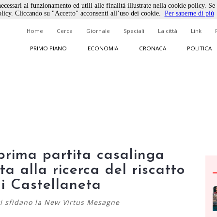
ecessari al funzionamento ed utili alle finalità illustrate nella cookie policy. Se
licy. Cliccando su "Accetto" acconsenti all’uso dei cookie.
Per saperne di più
Home
Cerca
Giornale
Speciali
La città
Link
PRIMO PIANO
ECONOMIA
CRONACA
POLITICA
 prima partita casalinga
ta alla ricerca del riscatto
di Castellaneta
ri sfidano la New Virtus Mesagne