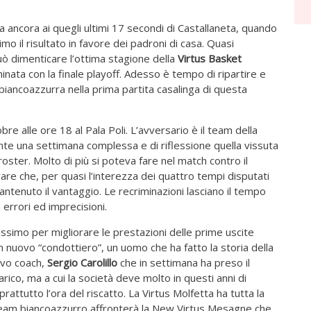
a ancora ai quegli ultimi 17 secondi di Castallaneta, quando
ttimo il risultato in favore dei padroni di casa. Quasi
uò dimenticare l’ottima stagione della
Virtus Basket
nata con la finale playoff. Adesso è tempo di ripartire e
iancoazzurra nella prima partita casalinga di questa
 alle ore 18 al Pala Poli. L’avversario è il team della
nte una settimana complessa e di riflessione quella vissuta
roster. Molto di più si poteva fare nel match contro il
are che, per quasi l’interezza dei quattro tempi disputati
mantenuto il vantaggio. Le recriminazioni lasciano il tempo
 errori ed imprecisioni.
issimo per migliorare le prestazioni delle prime uscite
un nuovo “condottiero”, un uomo che ha fatto la storia della
ovo coach,
Sergio Carolillo
che in settimana ha preso il
carico, ma a cui la società deve molto in questi anni di
prattutto l’ora del riscatto. La Virtus Molfetta ha tutta la
Il team biancoazzurro affronterà la New Virtus Mesagne che