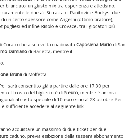
er bilanciato: un giusto mix tra esperienza e atletismo.
icuramente le due ali. Si tratta di Ranitovic e Budrys, due
e di un certo spessore come Angelini (ottimo tiratore),
pugliesi ed infine Risolo e Crovace, tra i giocatori più
di Corato che a sua volta coadiuvata
Caposiena Mario
di San
simo Damiano
di Barletta, mentre il
to.
ione Bruna
di Molfetta.
Poli sarà consentito già a partire dalle ore 17.30 per
nto. Il costo del biglietto è di
5 euro
, mentre è ancora
ionali al costo speciale di 10 euro sino al 23 ottobre Per
è sufficiente accedere al seguente link:
ranno acquistare un massimo di due ticket per due
euro
caduno, previa esibizione della tessera abbonamento