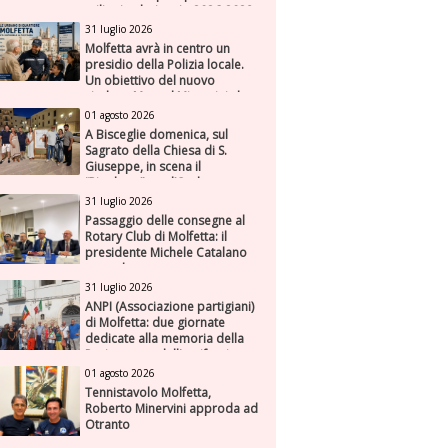
milioni nel triennio 2026-2028
31 luglio 2026
Molfetta avrà in centro un
presidio della Polizia locale.
Un obiettivo del nuovo
sindaco Manuel Minervini che
diviene realtà, con la speranza
01 agosto 2026
di maggiore efficienza e
A Bisceglie domenica, sul
presenza sul territorio
Sagrato della Chiesa di S.
Giuseppe, in scena il
“Rigoletto” con l’Orchestra
Sinfonica Federiciana
31 luglio 2026
Passaggio delle consegne al
Rotary Club di Molfetta: il
presidente Michele Catalano
succede a se stesso
31 luglio 2026
ANPI (Associazione partigiani)
di Molfetta: due giornate
dedicate alla memoria della
Resistenza e dell'antifascismo
01 agosto 2026
Tennistavolo Molfetta,
Roberto Minervini approda ad
Otranto