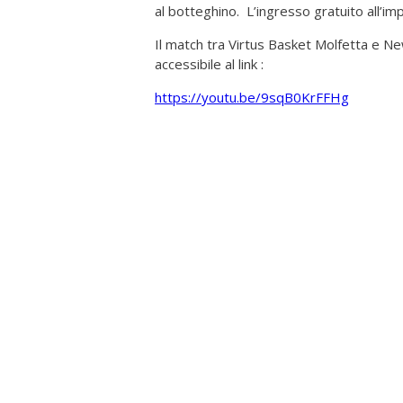
al botteghino. L’ingresso gratuito all’im
Il match tra Virtus Basket Molfetta e N
accessibile al link :
https://youtu.be/9sqB0KrFFHg