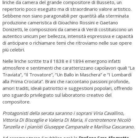
liriche da camera del grande compositore di Busseto, un
repertorio poco eseguito ma di straordinario valore artistico.
Sebbene non siano paragonabili per quantità alla sterminata
produzione cameristica di Gioachino Rossini e Gaetano
Donizetti, le composizioni da camera di Verdi costituiscono un
autentico unicum per bellezza, intensità espressiva e capacità
di anticipare o richiamare temi che ritroviamo nelle sue opere
più celebri.
Nelle liriche scritte tra il 1838 e il 1894 emergono infatti
atmosfere e sentimenti che caratterizzano capolavori quali “La
Traviata”, “Il Trovatore”, “Un Ballo in Maschera” e “I Lombardi
alla Prima Crociata”. Brani che raccontano passioni profonde,
amori traditi, ideali patriottici e suggestioni popolari, offrendo
uno sguardo privilegiato sul laboratorio creativo del
compositore.
Protagonisti della serata saranno i soprani Viria Cavallino,
Vittoria Di Bisceglie e Valeria Di Maria, il controtenore Nicolò
Tanzella e i pianisti Giuseppe Campanale e Marilisa Cascarano.