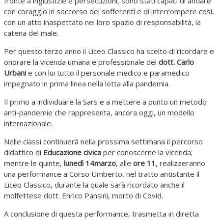
fronte a ingiustizie e persecuzioni, sono stati capaci di andare
con coraggio in soccorso dei sofferenti e di interrompere così,
con un atto inaspettato nel loro spazio di responsabilità, la
catena del male.
Per questo terzo anno il Liceo Classico ha scelto di ricordare e
onorare la vicenda umana e professionale del
dott. Carlo
Urbani
e con lui tutto il personale medico e paramedico
impegnato in prima linea nella lotta alla pandemia.
Il primo a individuare la Sars e a mettere a punto un metodo
anti-pandemie che rappresenta, ancora oggi, un modello
internazionale.
Nelle classi continuerà nella prossima settimana il percorso
didattico di
Educazione civica
per conoscerne la vicenda;
mentre le quinte,
lunedì 14marzo
, alle
ore 11
, realizzeranno
una performance a Corso Umberto, nel tratto antistante il
Liceo Classico, durante la quale sarà ricordato anche il
molfettese dott. Enrico Pansini, morto di Covid.
A conclusione di questa performance, trasmetta in diretta