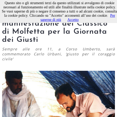
Questo sito o gli strumenti terzi da questo utilizzati si avvalgono di cookie
necessari al funzionamento ed utili alle finalità illustrate nella cookie policy.
Se vuoi saperne di più o negare il consenso a tutti o ad alcuni cookie, consult
Rimandata a lunedì 14 la
la cookie policy. Cliccando su "Accetto" acconsenti all’uso dei cookie.
Per
saperne di più
Accetto
manifestazione del Classico
di Molfetta per la Giornata
dei Giusti
Sempre alle ore 11, a Corso Umberto, sarà
commemorato Carlo Urbani, ‘giusto per il coraggio
civile’