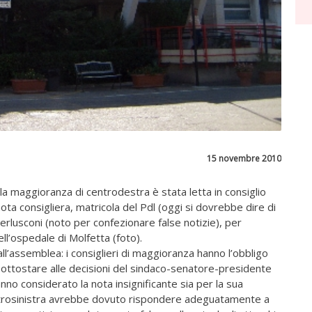
15 novembre 2010
a maggioranza di centrodestra è stata letta in consiglio
nota consigliera, matricola del Pdl (oggi si dovrebbe dire di
 Berlusconi (noto per confezionare false notizie), per
ell’ospedale di Molfetta (foto).
ll’assemblea: i consiglieri di maggioranza hanno l’obbligo
 sottostare alle decisioni del sindaco-senatore-presidente
anno considerato la nota insignificante sia per la sua
entrosinistra avrebbe dovuto rispondere adeguatamente a