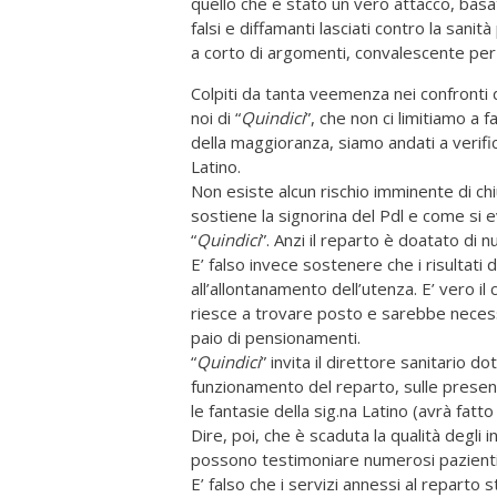
quello che è stato un vero attacco, basat
falsi e diffamanti lasciati contro la sani
a corto di argomenti, convalescente per l
Colpiti da tanta veemenza nei confronti
noi di “
Quindici
”, che non ci limitiamo a
della maggioranza, siamo andati a verific
Latino.
Non esiste alcun rischio imminente di c
sostiene la signorina del Pdl e come si e
“
Quindici
”. Anzi il reparto è doatato di n
E’ falso invece sostenere che i risultati
all’allontanamento dell’utenza. E’ vero il
riesce a trovare posto e sarebbe necessa
paio di pensionamenti.
“
Quindici
” invita il direttore sanitario do
funzionamento del reparto, sulle presenze
le fantasie della sig.na Latino (avrà fatt
Dire, poi, che è scaduta la qualità degli 
possono testimoniare numerosi pazienti
E’ falso che i servizi annessi al reparto 