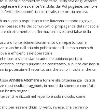
o su notizie completamente false, sulla scia degli attacchi
tà pugliese e il presidente Vendola, dal Pdl pugliese, sempre
a ferita della sconfitta elettorale, che brucia ancora.
 di un reparto ospedaliero che funziona in modo egregio,
 fare i passacarte dei comunicati di propaganda del sindaco e
are direttamente le affermazioni, rivelatesi false della
hiusura o forte ridimensionamento del reparto, come
vince anche dall’articolo pubblicato sull’ultimo numero di
uove e efficienti sale operatorie.
 del reparto siano stati scadenti e abbiano portato
 contrario, come “Quindici” ha constatato, al punto che non si
rio potenziare il reparto, ora che sono in vista anche un
tt.ssa
Annalisa Altomare
a fornire alla cittadinanza i dati di
 e sui risultati raggiunti, in modo da smentire con i fatti
o un brutto sogno?).
interventi realizzati nel reparto è solo ridicolo, come
.
stiano per essere chiusi. E’ vero, invece, che verranno