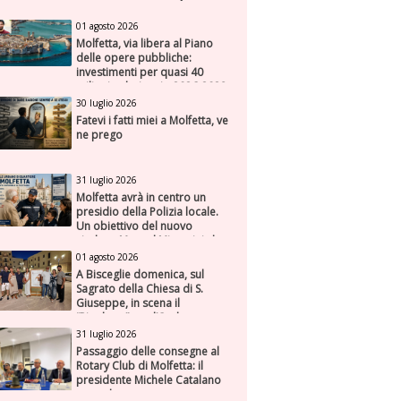
01 agosto 2026
Molfetta, via libera al Piano
delle opere pubbliche:
investimenti per quasi 40
milioni nel triennio 2026-2028
30 luglio 2026
Fatevi i fatti miei a Molfetta, ve
ne prego
31 luglio 2026
Molfetta avrà in centro un
presidio della Polizia locale.
Un obiettivo del nuovo
sindaco Manuel Minervini che
diviene realtà, con la speranza
01 agosto 2026
di maggiore efficienza e
A Bisceglie domenica, sul
presenza sul territorio
Sagrato della Chiesa di S.
Giuseppe, in scena il
“Rigoletto” con l’Orchestra
Sinfonica Federiciana
31 luglio 2026
Passaggio delle consegne al
Rotary Club di Molfetta: il
presidente Michele Catalano
succede a se stesso