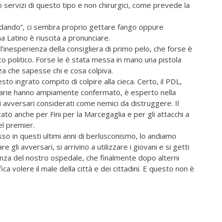
o servizi di questo tipo e non chirurgici, come prevede la
ondando”, ci sembra proprio gettare fango oppure
a Latino è riuscita a pronunciare.
 l’inesperienza della consigliera di primo pelo, che forse è
co politico. Forse le è stata messa in mano una pistola
za che sapesse chi e cosa colpiva.
esto ingrato compito di colpire alla cieca. Certo, il PDL,
ziarie hanno ampiamente confermato, è esperto nella
i avversari considerati come nemici da distruggere. Il
to anche per Fini per la Marcegaglia e per gli attacchi a
el premier.
asso in questi ultimi anni di berlusconismo, lo andiamo
li avversari, si arrivino a utilizzare i giovani e si getti
enza del nostro ospedale, che finalmente dopo alterni
fica volere il male della città e dei cittadini. E questo non è