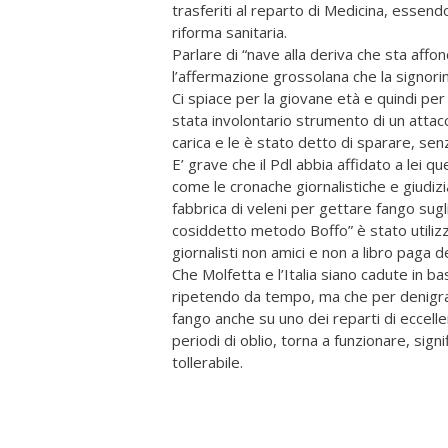
trasferiti al reparto di Medicina, essend
riforma sanitaria.
Parlare di “nave alla deriva che sta aff
l’affermazione grossolana che la signorin
Ci spiace per la giovane età e quindi per
stata involontario strumento di un attac
carica e le è stato detto di sparare, sen
E’ grave che il Pdl abbia affidato a lei qu
come le cronache giornalistiche e giudi
fabbrica di veleni per gettare fango sugl
cosiddetto metodo Boffo” è stato utilizza
giornalisti non amici e non a libro paga d
Che Molfetta e l’Italia siano cadute in b
ripetendo da tempo, ma che per denigrare g
fango anche su uno dei reparti di eccell
periodi di oblio, torna a funzionare, signi
tollerabile.