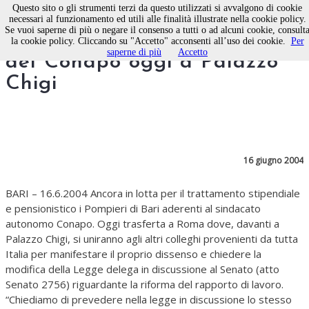
Questo sito o gli strumenti terzi da questo utilizzati si avvalgono di cookie
necessari al funzionamento ed utili alle finalità illustrate nella cookie policy.
Se vuoi saperne di più o negare il consenso a tutti o ad alcuni cookie, consult
Protesta dei pompieri baresi
la cookie policy. Cliccando su "Accetto" acconsenti all’uso dei cookie.
Per
saperne di più
Accetto
del Conapo oggi a Palazzo
Chigi
16 giugno 2004
BARI – 16.6.2004 Ancora in lotta per il trattamento stipendiale
e pensionistico i Pompieri di Bari aderenti al sindacato
autonomo Conapo. Oggi trasferta a Roma dove, davanti a
Palazzo Chigi, si uniranno agli altri colleghi provenienti da tutta
Italia per manifestare il proprio dissenso e chiedere la
modifica della Legge delega in discussione al Senato (atto
Senato 2756) riguardante la riforma del rapporto di lavoro.
“Chiediamo di prevedere nella legge in discussione lo stesso