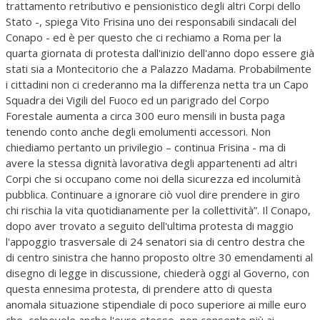
trattamento retributivo e pensionistico degli altri Corpi dello
Stato -, spiega Vito Frisina uno dei responsabili sindacali del
Conapo - ed è per questo che ci rechiamo a Roma per la
quarta giornata di protesta dall'inizio dell'anno dopo essere già
stati sia a Montecitorio che a Palazzo Madama. Probabilmente
i cittadini non ci crederanno ma la differenza netta tra un Capo
Squadra dei Vigili del Fuoco ed un parigrado del Corpo
Forestale aumenta a circa 300 euro mensili in busta paga
tenendo conto anche degli emolumenti accessori. Non
chiediamo pertanto un privilegio – continua Frisina - ma di
avere la stessa dignità lavorativa degli appartenenti ad altri
Corpi che si occupano come noi della sicurezza ed incolumità
pubblica. Continuare a ignorare ciò vuol dire prendere in giro
chi rischia la vita quotidianamente per la collettività”. Il Conapo,
dopo aver trovato a seguito dell'ultima protesta di maggio
l'appoggio trasversale di 24 senatori sia di centro destra che
di centro sinistra che hanno proposto oltre 30 emendamenti al
disegno di legge in discussione, chiederà oggi al Governo, con
questa ennesima protesta, di prendere atto di questa
anomala situazione stipendiale di poco superiore ai mille euro