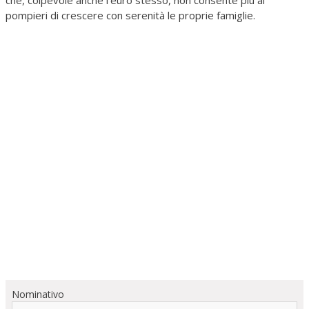
che, colpevole anche l'euro stesso, non consente più ai
pompieri di crescere con serenità le proprie famiglie.
Nominativo