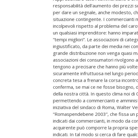
responsabilità dell'aumento dei prezzi sui
per dare un segnale, anche modesto, che 
situazione contingente. I commercianti m
incolpevoli rispetto al problema del car
un qualsiasi imprenditore: hanno impara
“tempi migliori”. Le associazioni di categ
ingiustificato, da parte dei media nei c
grande distribuzione non venga quasi mai
associazioni dei consumatori rivolgono a
tengono a precisare che hanno più volte in
sicuramente infruttuosa nel lungo periodo,
concreta tesa a frenare la corsa incontrol
conferma, se mai ce ne fosse bisogno, del
della nostra città. In questo clima noi 
permettendo a commercianti e amministr
iniziativa del sindaco di Roma, Walter V
“Romaspendebene 2003”, che fissa un pr
indicati dai commercianti, in modo da co
acquirente può comporre la propria spes
indicati. In tal modo si cerca di fare qua