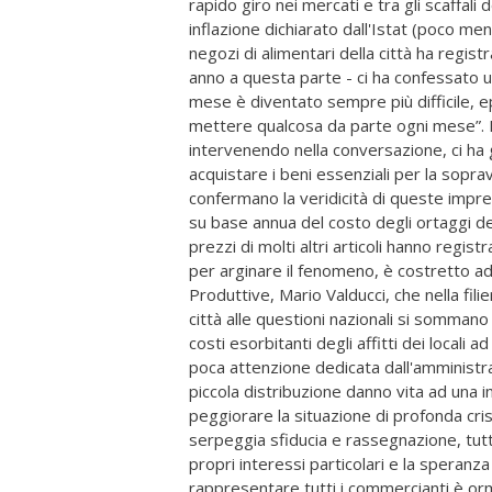
rapido giro nei mercati e tra gli scaffali
inflazione dichiarato dall'Istat (poco me
negozi di alimentari della città ha regist
anno a questa parte - ci ha confessato un
mese è diventato sempre più difficile, 
mettere qualcosa da parte ogni mese”. I
intervenendo nella conversazione, ci h
acquistare i beni essenziali per la soprav
confermano la veridicità di queste impre
su base annua del costo degli ortaggi de
prezzi di molti altri articoli hanno regis
per arginare il fenomeno, è costretto a
Produttive, Mario Valducci, che nella fil
città alle questioni nazionali si somman
costi esorbitanti degli affitti dei locali a
poca attenzione dedicata dall'amministr
piccola distribuzione danno vita ad una i
peggiorare la situazione di profonda cris
serpeggia sfiducia e rassegnazione, tut
propri interessi particolari e la speranza
rappresentare tutti i commercianti è or