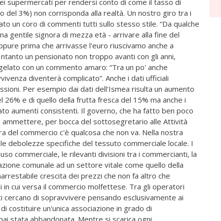
 dei supermercati per rendersi conto di come il tasso di
no del 3%) non corrisponda alla realtà. Un nostro giro tra i
rato un coro di commenti tutti sullo stesso stile. “Da qualche
a gentile signora di mezza età - arrivare alla fine del
eppure prima che arrivasse l'euro riuscivamo anche a
ntanto un pensionato non troppo avanti con gli anni,
a gelato con un commento amaro: “Tra un po' anche
vivenza diventerà complicato”. Anche i dati ufficiali
ssioni. Per esempio dai dati dell'Ismea risulta un aumento
l 26% e di quello della frutta fresca del 15% ma anche i
trato aumenti consistenti. Il governo, che ha fatto ben poco
d ammettere, per bocca del sottosegretario alle Attività
iera del commercio c'è qualcosa che non va. Nella nostra
o le debolezze specifiche del tessuto commerciale locale. I
d uso commerciale, le rilevanti divisioni tra i commercianti, la
azione comunale ad un settore vitale come quello della
narrestabile crescita dei prezzi che non fa altro che
i in cui versa il commercio molfettese. Tra gli operatori
ti cercano di sopravvivere pensando esclusivamente ai
 di costituire un'unica associazione in grado di
mai stata abbandonata. Mentre si scarica ogni