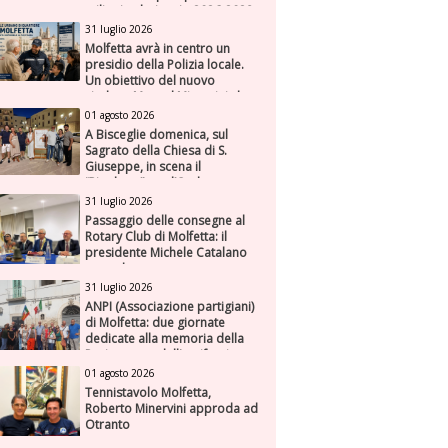
milioni nel triennio 2026-2028
31 luglio 2026
Molfetta avrà in centro un
presidio della Polizia locale.
Un obiettivo del nuovo
sindaco Manuel Minervini che
diviene realtà, con la speranza
01 agosto 2026
di maggiore efficienza e
A Bisceglie domenica, sul
presenza sul territorio
Sagrato della Chiesa di S.
Giuseppe, in scena il
“Rigoletto” con l’Orchestra
Sinfonica Federiciana
31 luglio 2026
Passaggio delle consegne al
Rotary Club di Molfetta: il
presidente Michele Catalano
succede a se stesso
31 luglio 2026
ANPI (Associazione partigiani)
di Molfetta: due giornate
dedicate alla memoria della
Resistenza e dell'antifascismo
01 agosto 2026
Tennistavolo Molfetta,
Roberto Minervini approda ad
Otranto