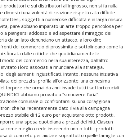
 produttori e sui distributori all'ingrosso, non si fa nulla
dimostri una volontà di reazione rispetto alla difficile
olfettesi, soggetti a numerose difficoltà e in larga misura
ovita, pare abbiano imparato un'arte troppo pericolosa per
to a piangersi addosso e ad aspettare il miraggio dei
oria da un lato denunciano un attacco, a loro dire
onfronti del commercio di prossimità e sottolineano come la
 sfiorata dalle critiche che quotidianamente le
l modo del commercio nella sua interezza, dall'altro
vitato i loro associati a rinunciare alla strategia,
 degli aumenti ingiustificati. Intanto, nessuna iniziativa
lata dei prezzi si profila all'orizzonte: una ennesima
 torpore che ormai da anni invade tutti i settori cruciali
di QUINDICI abbiamo provato a “smuovere l'aria”
azione comunale di confrontarsi su una coraggiosa
eltroni che ha recentemente dato il via alla campagna
ezzo stabile di 12 euro per acquistare otto prodotti,
mporre una spesa quotidiana a prezzi definiti. Ciascun
a come meglio crede inserendo uno o tutti i prodotti
lcosa di concreto per aiutare soprattutto quelle famiglie con