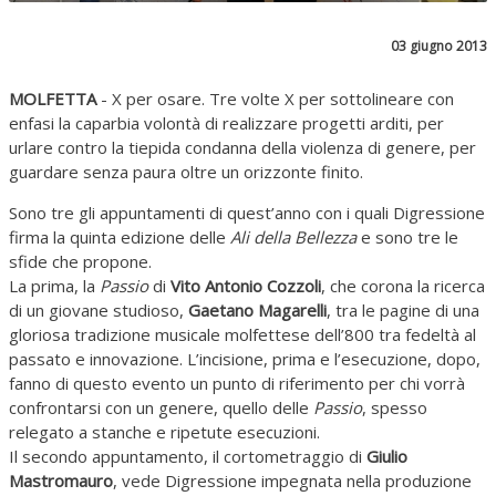
03 giugno 2013
MOLFETTA
- X per osare. Tre volte X per sottolineare con
enfasi la caparbia volontà di realizzare progetti arditi, per
urlare contro la tiepida condanna della violenza di genere, per
guardare senza paura oltre un orizzonte finito.
Sono tre gli appuntamenti di quest’anno con i quali Digressione
firma la quinta edizione delle
Ali della Bellezza
e sono tre le
sfide che propone.
La prima, la
Passio
di
Vito Antonio Cozzoli
, che corona la ricerca
di un giovane studioso,
Gaetano Magarelli
, tra le pagine di una
gloriosa tradizione musicale molfettese dell’800 tra fedeltà al
passato e innovazione. L’incisione, prima e l’esecuzione, dopo,
fanno di questo evento un punto di riferimento per chi vorrà
confrontarsi con un genere, quello delle
Passio
, spesso
relegato a stanche e ripetute esecuzioni.
Il secondo appuntamento, il cortometraggio di
Giulio
Mastromauro
, vede Digressione impegnata nella produzione