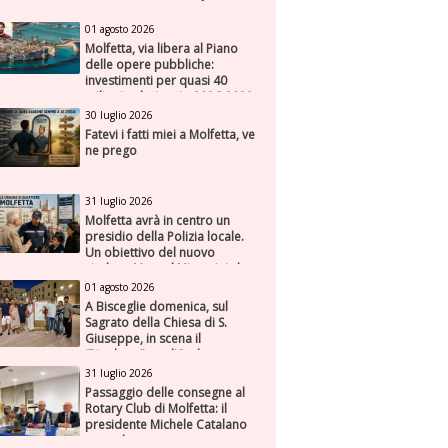
01 agosto 2026
Molfetta, via libera al Piano
delle opere pubbliche:
investimenti per quasi 40
milioni nel triennio 2026-2028
30 luglio 2026
Fatevi i fatti miei a Molfetta, ve
ne prego
31 luglio 2026
Molfetta avrà in centro un
presidio della Polizia locale.
Un obiettivo del nuovo
sindaco Manuel Minervini che
diviene realtà, con la speranza
01 agosto 2026
di maggiore efficienza e
A Bisceglie domenica, sul
presenza sul territorio
Sagrato della Chiesa di S.
Giuseppe, in scena il
“Rigoletto” con l’Orchestra
Sinfonica Federiciana
31 luglio 2026
Passaggio delle consegne al
Rotary Club di Molfetta: il
presidente Michele Catalano
succede a se stesso