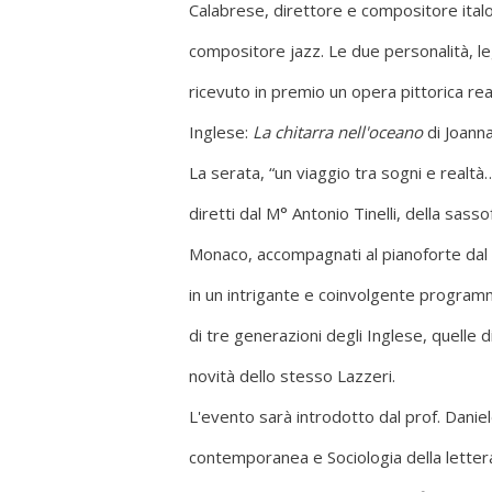
Calabrese, direttore e compositore italo
compositore jazz. Le due personalità, le
ricevuto in premio un opera pittorica real
Inglese:
La chitarra nell'oceano
di Joann
La serata, “un viaggio tra sogni e realt
diretti dal M° Antonio Tinelli, della sas
Monaco, accompagnati al pianoforte dal M°
in un intrigante e coinvolgente programm
di tre generazioni degli Inglese, quelle 
novità dello stesso Lazzeri.
L'evento sarà introdotto dal prof. Danie
contemporanea e Sociologia della letterat