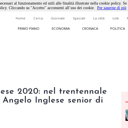
ecessari al funzionamento ed utili alle finalità illustrate nella cookie policy. Se
licy. Cliccando su "Accetto" acconsenti all’uso dei cookie.
Per saperne di più
Home
Cerca
Giornale
Speciali
La città
Link
PRIMO PIANO
ECONOMIA
CRONACA
POLITICA
ese 2020: nel trentennale
 Angelo Inglese senior di