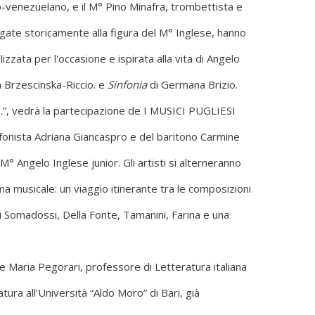
-venezuelano, e il M° Pino Minafra, trombettista e
gate storicamente alla figura del M° Inglese, hanno
izzata per l'occasione e ispirata alla vita di Angelo
a Brzescinska-Riccio. e
Sinfonia
di Germana Brizio.
à…”, vedrà la partecipazione de I MUSICI PUGLIESI
sofonista Adriana Giancaspro e del baritono Carmine
 Angelo Inglese junior. Gli artisti si alterneranno
a musicale: un viaggio itinerante tra le composizioni
di Somadossi, Della Fonte, Tamanini, Farina e una
le Maria Pegorari, professore di Letteratura italiana
ura all’Università “Aldo Moro” di Bari, già