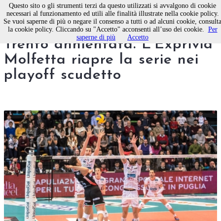
Questo sito o gli strumenti terzi da questo utilizzati si avvalgono di cookie
necessari al funzionamento ed utili alle finalità illustrate nella cookie policy.
Se vuoi saperne di più o negare il consenso a tutti o ad alcuni cookie, consult
Pallavolo maschile, serie A:
la cookie policy. Cliccando su "Accetto" acconsenti all’uso dei cookie.
Per
saperne di più
Accetto
Trento annientata. L'Exprivia
Molfetta riapre la serie nei
playoff scudetto