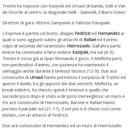
Trento ha risposto con Kaziyski ed Urnaut di banda, Solè e Van
de Voorde al centro, la diagonale Nelli - Giannelli, il libero Colaci.
Direttori di gara: Vittorio Sampaolo e Fabrizio Pasquale.
L'Exprivia è partita col botto, doppio
Fedrizzi
ed
Hernandez
ai
quali si sono aggiunti subito gli attacchi di
Rafael
ed il primo
colpo di seconda del tarantolato
Hierrezuelo
. Dall'altra parte
invece ha cominciato a farsi vedere
Kaziyski
, ma sul (8-5)
Trento è corsa già ai ripari fermando il gioco. Il Molfetta però,
non perdendosi d'animo, con pazienza ha mantenuto il
vantaggio anche durante il timeout tecnico (12-9). Due ace
consecutivi di
Urnaut
hanno permesso il sorpasso di Trento ed
aperto il duello tra gli opposti dei due sestetti. Molfetta, un
break indietro, ha chiesto quindi il timeout e quello che
succede poco dopo è stato a dir poco meraviglioso: un muro e
tre ace consecutivi di Hierrezuelo, Barone e Rafael hanno
portato il parziale sul (21-17). Il set poi si è chiuso così come
iniziato, con un attacco di Fedrizzi.
Due ace consecutivi di Hernandez ed un muro di Hierrezuelo