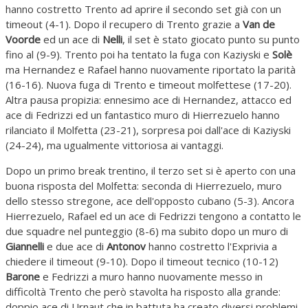
hanno costretto Trento ad aprire il secondo set già con un
timeout (4-1). Dopo il recupero di Trento grazie a
Van de
Voorde
ed un ace di
Nelli
, il set è stato giocato punto su punto
fino al (9-9). Trento poi ha tentato la fuga con Kaziyski e
Solè
ma Hernandez e Rafael hanno nuovamente riportato la parità
(16-16). Nuova fuga di Trento e timeout molfettese (17-20).
Altra pausa propizia: ennesimo ace di Hernandez, attacco ed
ace di Fedrizzi ed un fantastico muro di Hierrezuelo hanno
rilanciato il Molfetta (23-21), sorpresa poi dall'ace di Kaziyski
(24-24), ma ugualmente vittoriosa ai vantaggi.
Dopo un primo break trentino, il terzo set si è aperto con una
buona risposta del Molfetta: seconda di Hierrezuelo, muro
dello stesso stregone, ace dell'opposto cubano (5-3). Ancora
Hierrezuelo, Rafael ed un ace di Fedrizzi tengono a contatto le
due squadre nel punteggio (8-6) ma subito dopo un muro di
Giannelli
e due ace di
Antonov
hanno costretto l'Exprivia a
chiedere il timeout (9-10). Dopo il timeout tecnico (10-12)
Barone
e Fedrizzi a muro hanno nuovamente messo in
difficoltà Trento che però stavolta ha risposto alla grande:
doppio ace di Urnaut che in battuta ha creato diversi problemi,