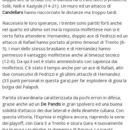
Solè, Nelli e Kaziyski (14-21). Un muro ed un attacco di
Candellaro
hanno riaccorciato le distanze ma troppo tardi.
Riaccesesi le loro speranze, i trentini sono partiti forti anche
nel quarto ed ultimo set ma la risposta molfettese non si è
certo fatta attendere: Hernandez, doppio ace di Fedrizzi ed un
attacco di Rafael hanno portato al primo timeout di Trento (8-
5). I muri dello stesso brasiliano e di Hernandez hanno
permesso il vantaggio molfettese anche al timeout tecnico
(12-6). Da qui il set è stato amministrato con sapienza dai
molfettesi. C'è stato il tempo anche per un ace di Rafael, altri
due consecutivi di Fedrizzi e gli ultimi attacchi di Hernandez
(33 punti personali in questa gara) per far esplodere di gioia la
bolgia del Palapoli.
Partita straordinaria caratterizzata da pochi errori in difesa,
grazie anche ad un
De Pandis
in gran spolvero ed una buona
solidità d'attacco dei due laterali e della dinamite cubana. Con
questa vittoria, l'Exprivia si migliora ancora, riaprendo la serie
dei playoff, con Gara 3 a Trento e sicura Gara 4 nuovamente
tra le mura casalinghe, la domenica di Pasqua. La parola