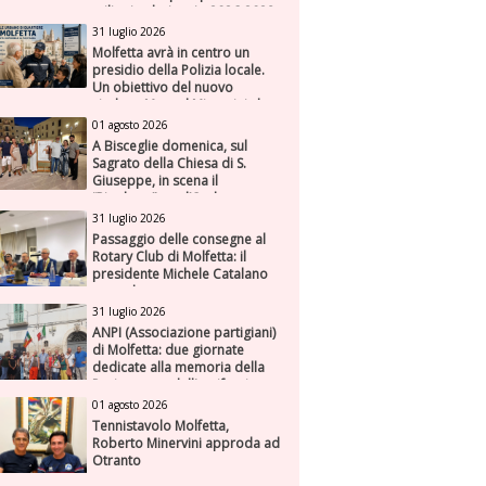
milioni nel triennio 2026-2028
31 luglio 2026
Molfetta avrà in centro un
presidio della Polizia locale.
Un obiettivo del nuovo
sindaco Manuel Minervini che
diviene realtà, con la speranza
01 agosto 2026
di maggiore efficienza e
A Bisceglie domenica, sul
presenza sul territorio
Sagrato della Chiesa di S.
Giuseppe, in scena il
“Rigoletto” con l’Orchestra
Sinfonica Federiciana
31 luglio 2026
Passaggio delle consegne al
Rotary Club di Molfetta: il
presidente Michele Catalano
succede a se stesso
31 luglio 2026
ANPI (Associazione partigiani)
di Molfetta: due giornate
dedicate alla memoria della
Resistenza e dell'antifascismo
01 agosto 2026
Tennistavolo Molfetta,
Roberto Minervini approda ad
Otranto