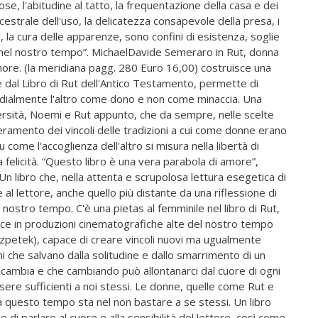
cose, l'abitudine al tatto, la frequentazione della casa e dei
cestrale dell'uso, la delicatezza consapevole della presa, i
 la cura delle apparenze, sono confini di esistenza, soglie
 nel nostro tempo”. MichaelDavide Semeraro in Rut, donna
more. (la meridiana pagg. 280 Euro 16,00) costruisce una
re dal Libro di Rut dell'Antico Testamento, permette di
ordialmente l'altro come dono e non come minaccia. Una
iversità, Noemi e Rut appunto, che da sempre, nelle scelte
peramento dei vincoli delle tradizioni a cui come donne erano
u come l'accoglienza dell'altro si misura nella libertà di
a felicità. “Questo libro è una vera parabola di amore”,
Un libro che, nella attenta e scrupolosa lettura esegetica di
 al lettore, anche quello più distante da una riflessione di
nostro tempo. C'è una pietas al femminile nel libro di Rut,
osce in produzioni cinematografiche alte del nostro tempo
zpetek), capace di creare vincoli nuovi ma ugualmente
ni che salvano dalla solitudine e dallo smarrimento di un
 cambia e che cambiando può allontanarci dal cuore di ogni
sere sufficienti a noi stessi. Le donne, quelle come Rut e
a questo tempo sta nel non bastare a se stessi. Un libro
e di parlare al cuore e alla sensibilità del lettore, così come