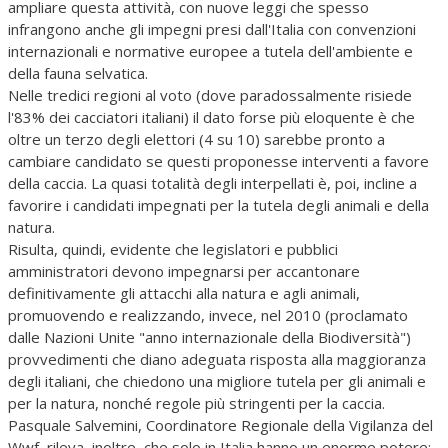
ampliare questa attività, con nuove leggi che spesso
infrangono anche gli impegni presi dall'Italia con convenzioni
internazionali e normative europee a tutela dell'ambiente e
della fauna selvatica.
Nelle tredici regioni al voto (dove paradossalmente risiede
l'83% dei cacciatori italiani) il dato forse più eloquente è che
oltre un terzo degli elettori (4 su 10) sarebbe pronto a
cambiare candidato se questi proponesse interventi a favore
della caccia. La quasi totalità degli interpellati è, poi, incline a
favorire i candidati impegnati per la tutela degli animali e della
natura.
Risulta, quindi, evidente che legislatori e pubblici
amministratori devono impegnarsi per accantonare
definitivamente gli attacchi alla natura e agli animali,
promuovendo e realizzando, invece, nel 2010 (proclamato
dalle Nazioni Unite "anno internazionale della Biodiversità")
provvedimenti che diano adeguata risposta alla maggioranza
degli italiani, che chiedono una migliore tutela per gli animali e
per la natura, nonché regole più stringenti per la caccia.
Pasquale Salvemini, Coordinatore Regionale della Vigilanza del
Wwf, rileva, inoltre, che solo in Italia hanno un enorme potere: