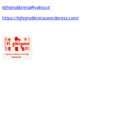
ilghignolibreria@yahoo.it
https://ilghignolibreria.wordpress.com/