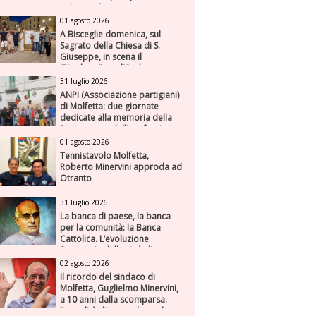
milioni nel triennio 2026-2028
01 agosto 2026
A Bisceglie domenica, sul
Sagrato della Chiesa di S.
Giuseppe, in scena il
“Rigoletto” con l’Orchestra
Sinfonica Federiciana
31 luglio 2026
ANPI (Associazione partigiani)
di Molfetta: due giornate
dedicate alla memoria della
Resistenza e dell'antifascismo
01 agosto 2026
Tennistavolo Molfetta,
Roberto Minervini approda ad
Otranto
31 luglio 2026
La banca di paese, la banca
per la comunità: la Banca
Cattolica. L’evoluzione
finanziaria della città di
Molfetta (Parte seconda)
02 agosto 2026
Il ricordo del sindaco di
Molfetta, Guglielmo Minervini,
a 10 anni dalla scomparsa:
l'attualità di una politica che