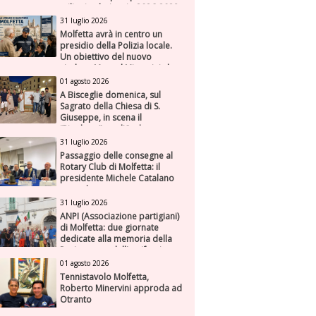
milioni nel triennio 2026-2028
31 luglio 2026
Molfetta avrà in centro un
presidio della Polizia locale.
Un obiettivo del nuovo
sindaco Manuel Minervini che
diviene realtà, con la speranza
01 agosto 2026
di maggiore efficienza e
A Bisceglie domenica, sul
presenza sul territorio
Sagrato della Chiesa di S.
Giuseppe, in scena il
“Rigoletto” con l’Orchestra
Sinfonica Federiciana
31 luglio 2026
Passaggio delle consegne al
Rotary Club di Molfetta: il
presidente Michele Catalano
succede a se stesso
31 luglio 2026
ANPI (Associazione partigiani)
di Molfetta: due giornate
dedicate alla memoria della
Resistenza e dell'antifascismo
01 agosto 2026
Tennistavolo Molfetta,
Roberto Minervini approda ad
Otranto