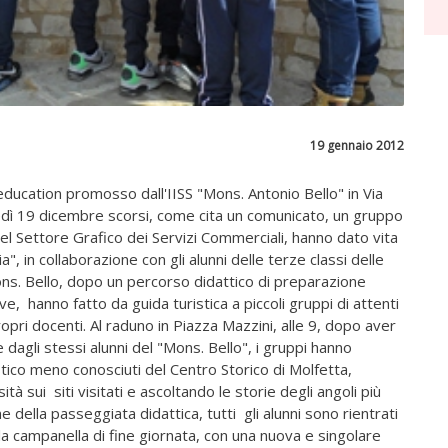
19 gennaio 2012
education promosso dall'IISS "Mons. Antonio Bello" in Via
edì 19 dicembre scorsi, come cita un comunicato, un gruppo
 del Settore Grafico dei Servizi Commerciali, hanno dato vita
, in collaborazione con gli alunni delle terze classi delle
Mons. Bello, dopo un percorso didattico di preparazione
ive, hanno fatto da guida turistica a piccoli gruppi di attenti
pri docenti. Al raduno in Piazza Mazzini, alle 9, dopo aver
dagli stessi alunni del "Mons. Bello", i gruppi hanno
istico meno conosciuti del Centro Storico di Molfetta,
tà sui siti visitati e ascoltando le storie degli angoli più
ine della passeggiata didattica, tutti gli alunni sono rientrati
la campanella di fine giornata, con una nuova e singolare