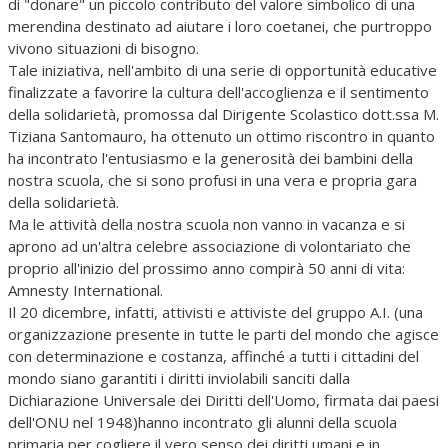
di "donare" un piccolo contributo del valore simbolico di una
merendina destinato ad aiutare i loro coetanei, che purtroppo
vivono situazioni di bisogno.
Tale iniziativa, nell'ambito di una serie di opportunità educative
finalizzate a favorire la cultura dell'accoglienza e il sentimento
della solidarietà, promossa dal Dirigente Scolastico dott.ssa M.
Tiziana Santomauro, ha ottenuto un ottimo riscontro in quanto
ha incontrato l'entusiasmo e la generosità dei bambini della
nostra scuola, che si sono profusi in una vera e propria gara
della solidarietà.
Ma le attività della nostra scuola non vanno in vacanza e si
aprono ad un'altra celebre associazione di volontariato che
proprio all'inizio del prossimo anno compirà 50 anni di vita:
Amnesty International.
Il 20 dicembre, infatti, attivisti e attiviste del gruppo A.I. (una
organizzazione presente in tutte le parti del mondo che agisce
con determinazione e costanza, affinché a tutti i cittadini del
mondo siano garantiti i diritti inviolabili sanciti dalla
Dichiarazione Universale dei Diritti dell'Uomo, firmata dai paesi
dell'ONU nel 1948)hanno incontrato gli alunni della scuola
primaria per cogliere il vero senso dei diritti umani e in