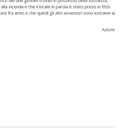
ico dei due giovani trovati in possesso della sostanza,
alla vicenda e che il locale in parola è stato preso in fitto
te fra amici e che quindi gli altri avventori sono estranei ai
Autore: