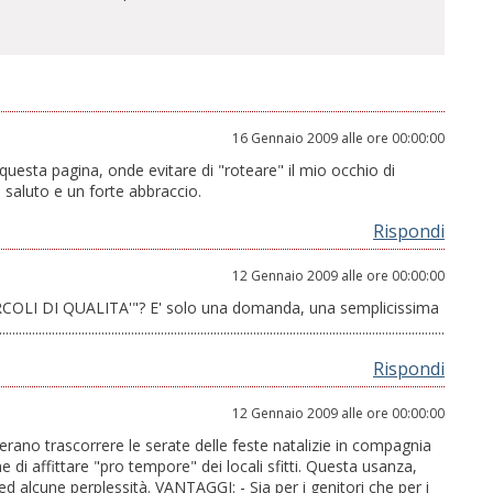
16 Gennaio 2009 alle ore 00:00:00
esta pagina, onde evitare di "roteare" il mio occhio di
n saluto e un forte abbraccio.
Rispondi
12 Gennaio 2009 alle ore 00:00:00
IRCOLI DI QUALITA'"? E' solo una domanda, una semplicissima
......................................................................................................................................
Rispondi
12 Gennaio 2009 alle ore 00:00:00
erano trascorrere le serate delle feste natalizie in compagnia
e di affittare "pro tempore" dei locali sfitti. Questa usanza,
d alcune perplessità. VANTAGGI: - Sia per i genitori che per i