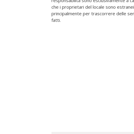
responsabilità sono esclusivamente a car
che i proprietari del locale sono estranei 
principalmente per trascorrere delle sera
fatti.