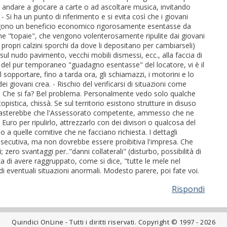
ove andare a giocare a carte o ad ascoltare musica, invitando
- Si ha un punto di riferimento e si evita così che i giovani
traggono un beneficio economico rigorosamente esentasse da
iche "topaie", che vengono volenterosamente ripulite dai giovani
ropri calzini sporchi da dove li depositano per cambiarseli)
sul nudo pavimento, vecchi mobili dismessi, ecc., alla faccia di
 del pur temporaneo "guadagno esentasse" del locatore, vi è il
al sopportare, fino a tarda ora, gli schiamazzi, i motorini e lo
i giovani crea. - Rischio del verificarsi di situazioni come
io. Che si fa? Bel problema. Personalmente vedo solo qualche
stica, chissà. Se sul territorio esistono strutture in disuso
 basterebbe che l'Assessorato competente, ammesso che ne
uro per ripulirlo, attrezzarlo con dei divisori o qualcosa del
a quelle comitive che ne facciano richiesta. I dettagli
secutiva, ma non dovrebbe essere proibitiva l'impresa. Che
; zero svantaggi per.."danni collaterali" (disturbo, possibilità di
zza di avere raggruppato, come si dice, "tutte le mele nel
i eventuali situazioni anormali. Modesto parere, poi fate voi.
Rispondi
Quindici OnLine - Tutti i diritti riservati. Copyright © 1997 - 2026