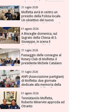
milioni nel triennio 2026-2028
31 luglio 2026
Molfetta avrà in centro un
presidio della Polizia locale.
Un obiettivo del nuovo
sindaco Manuel Minervini che
diviene realtà, con la speranza
01 agosto 2026
di maggiore efficienza e
A Bisceglie domenica, sul
presenza sul territorio
Sagrato della Chiesa di S.
Giuseppe, in scena il
“Rigoletto” con l’Orchestra
Sinfonica Federiciana
31 luglio 2026
Passaggio delle consegne al
Rotary Club di Molfetta: il
presidente Michele Catalano
succede a se stesso
31 luglio 2026
ANPI (Associazione partigiani)
di Molfetta: due giornate
dedicate alla memoria della
Resistenza e dell'antifascismo
01 agosto 2026
Tennistavolo Molfetta,
Roberto Minervini approda ad
Otranto