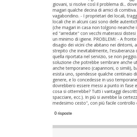
giovani, si risolve così il problema di... d
magari qualche decina di amici di comitiva. 
vagabondino. - I proprietari dei locali, 
locali che in alcuni casi sono delle autent
(che magari in casa non tolgono neanche i p
ed "arredate" con vecchi materassi distesi 
un minimo di igiene. PROBLEMI: - A fronte
disagio dei vicini che abitano nei dintorni, 
strepito che inevitabilmente, l'esuberanza de
quella riportata nel servizio, se non pegg
soluzione che potrebbe sembrare anche utopi
anche temporaneo (capannoni, o simili),
esista uno, spendesse qualche centinaio di E
genere, e lo concedesse in uso temporaneo 
dovrebbero essere messi a punto in fase e
cosa si otterrebbe? Tutti i vantaggi descritti
spacciare, ecc.). In più si avrebbe la certe
medesimo cesto", con più facile controllo d