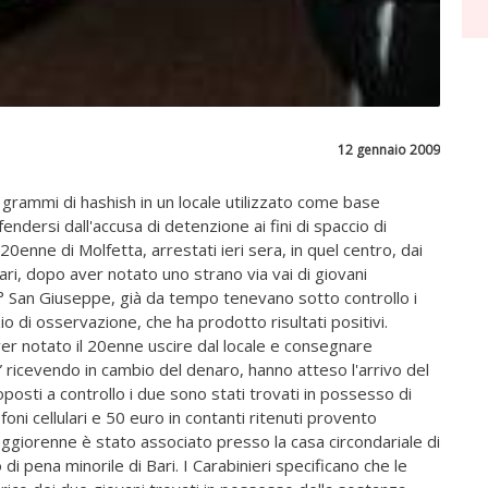
12 gennaio 2009
 grammi di hashish in un locale utilizzato come base
endersi dall'accusa di detenzione ai fini di spaccio di
enne di Molfetta, arrestati ieri sera, in quel centro, dai
tari, dopo aver notato uno strano via vai di giovani
 2° San Giuseppe, già da tempo tenevano sotto controllo i
 di osservazione, che ha prodotto risultati positivi.
o aver notato il 20enne uscire dal locale e consegnare
” ricevendo in cambio del denaro, hanno atteso l'arrivo del
oposti a controllo i due sono stati trovati in possesso di
oni cellulari e 50 euro in contanti ritenuti provento
il maggiorenne è stato associato presso la casa circondariale di
di pena minorile di Bari. I Carabinieri specificano che le