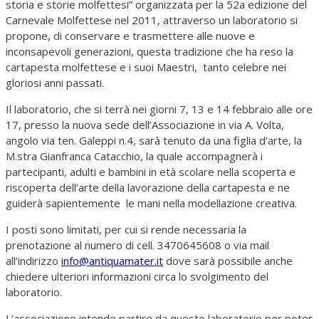
storia e storie molfettesi” organizzata per la 52a edizione del
Carnevale Molfettese nel 2011, attraverso un laboratorio si
propone, di conservare e trasmettere alle nuove e
inconsapevoli generazioni, questa tradizione che ha reso la
cartapesta molfettese e i suoi Maestri, tanto celebre nei
gloriosi anni passati.
Il laboratorio, che si terrà nei giorni 7, 13 e 14 febbraio alle ore
17, presso la nuova sede dell’Associazione in via A. Volta,
angolo via ten. Galeppi n.4, sarà tenuto da una figlia d’arte, la
M.stra Gianfranca Catacchio, la quale accompagnerà i
partecipanti, adulti e bambini in età scolare nella scoperta e
riscoperta dell’arte della lavorazione della cartapesta e ne
guiderà sapientemente le mani nella modellazione creativa.
I posti sono limitati, per cui si rende necessaria la
prenotazione al numero di cell. 3470645608 o via mail
all’indirizzo
info@antiquamater.it
dove sarà possibile anche
chiedere ulteriori informazioni circa lo svolgimento del
laboratorio.
L’associazione intende partire da questo laboratorio per poter