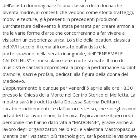
dell’artista di immaginare l’icona classica della donna che
diventa madre, in contesti che vedono come sfondi tratteggi,
motivi e texture, già presenti in precedenti produzioni.
L’architettura dell’evento è stata pensata per creare armonia
tra le varie forme d’arte che concorreranno a far vivere ai
visitatori un’esperienza unica. Lo stile della location, classica
del XVII secolo, il tema affrontato dall’artista e la
partecipazione, nella serata inaugurale, dell’ “ENSEMBLE
CALIXTINUS”, si mescolano senza note stonate. Il trio di
musicisti e cantanti impronterà la propria performance su canti
d’amore, sacri e profani, dedicati alla figura della donna del
Medioevo.
L’appuntamento è dunque per venerdì 5 aprile alle ore 18.30
presso la Chiesa della Morte nel Centro Storico di Molfetta. La
mostra sarà introdotta dalla Dott.ssa Sabrina Delliturri,
curatrice indipendente, e dall’autore stesso, che spiegheranno
ad addetti ai lavori e non, la tecnica, l’ispirazione e il percorso
personale che hanno dato vita a “MADONNE”, grazie anche al
lavoro degli organizzatori Nello Poli e Valentina Mastropasqua.
Mentre per i visitatori più “tecnologici”, sarà possibile visionare