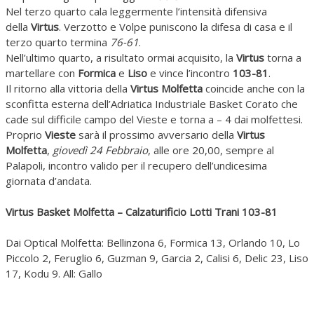
Nel terzo quarto cala leggermente l’intensità difensiva
della
Virtus
. Verzotto e Volpe puniscono la difesa di casa e il
terzo quarto termina
76-61
.
Nell’ultimo quarto, a risultato ormai acquisito, la
Virtus
torna a
martellare con
Formica
e
Liso
e vince l’incontro
103-81
.
Il ritorno alla vittoria della
Virtus Molfetta
coincide anche con la
sconfitta esterna dell’Adriatica Industriale Basket Corato che
cade sul difficile campo del Vieste e torna a – 4 dai molfettesi.
Proprio
Vieste
sarà il prossimo avversario della
Virtus
Molfetta
,
giovedì 24 Febbraio
, alle ore 20,00, sempre al
Palapoli, incontro valido per il recupero dell’undicesima
giornata d’andata.
Virtus Basket Molfetta – Calzaturificio Lotti Trani 103-81
Dai Optical Molfetta: Bellinzona 6, Formica 13, Orlando 10, Lo
Piccolo 2, Feruglio 6, Guzman 9, Garcia 2, Calisi 6, Delic 23, Liso
17, Kodu 9. All: Gallo