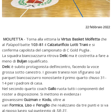
22 febbraio 2022
MOLFETTA
- Torna alla vittoria la
Virtus Basket Molfetta
che
al
Palapoli
batte
103-81
il
Calzaturificio Lotti Trani
e si
conferma capolista del campionato di C Gold Puglia .
La squadra biancoazzurra ritrova
Delic
ma è costretta a fare a
meno di
Buljan
squalificato.
Delic
è subito protagonista dell’incontro, facendo la voce
grossa sotto canestro. I giovani tranesi non sfigurano sul
parquet biancoazzurro nonostante il primo quarto chiuso 31-
14 per i padroni di casa.
Nel secondo quarto coach
Gallo
ruota tutti i componenti del
roster a disposizione. Si mettono in evidenza i
giovanissimi
Guzman
e
Kodu
, oltre ai
vari
Formica
,
Liso
e
Feruglio
che realizzano da tre punti e si va
al riposo lungo sul punteggio di
58-31
.