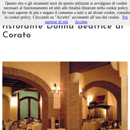
Questo sito o gli strumenti terzi da questo utilizzati si avvalgono di cookie
necessari al funzionamento ed utili alle finalità illustrate nella cookie policy.
Se vuoi saperne di più o negare il consenso a tutti o ad alcuni cookie, consult
La sfida delle “tièdde” al
la cookie policy. Cliccando su "Accetto" acconsenti all’uso dei cookie.
Per
saperne di più
Accetto
ristorante Donna Beatrice di
Corato