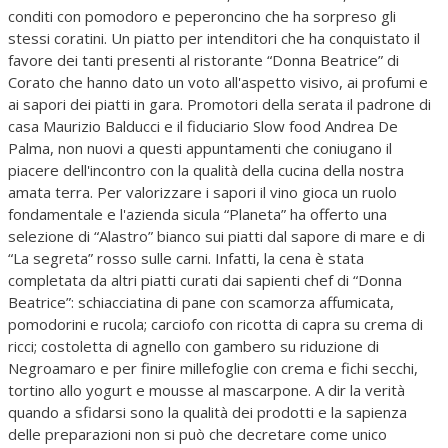
conditi con pomodoro e peperoncino che ha sorpreso gli
stessi coratini. Un piatto per intenditori che ha conquistato il
favore dei tanti presenti al ristorante “Donna Beatrice” di
Corato che hanno dato un voto all'aspetto visivo, ai profumi e
ai sapori dei piatti in gara. Promotori della serata il padrone di
casa Maurizio Balducci e il fiduciario Slow food Andrea De
Palma, non nuovi a questi appuntamenti che coniugano il
piacere dell'incontro con la qualità della cucina della nostra
amata terra. Per valorizzare i sapori il vino gioca un ruolo
fondamentale e l'azienda sicula “Planeta” ha offerto una
selezione di “Alastro” bianco sui piatti dal sapore di mare e di
“La segreta” rosso sulle carni. Infatti, la cena è stata
completata da altri piatti curati dai sapienti chef di “Donna
Beatrice”: schiacciatina di pane con scamorza affumicata,
pomodorini e rucola; carciofo con ricotta di capra su crema di
ricci; costoletta di agnello con gambero su riduzione di
Negroamaro e per finire millefoglie con crema e fichi secchi,
tortino allo yogurt e mousse al mascarpone. A dir la verità
quando a sfidarsi sono la qualità dei prodotti e la sapienza
delle preparazioni non si può che decretare come unico