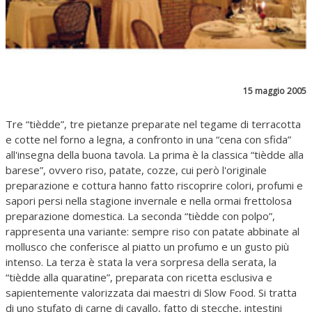
15 maggio 2005
Tre “tièdde”, tre pietanze preparate nel tegame di terracotta
e cotte nel forno a legna, a confronto in una “cena con sfida”
all'insegna della buona tavola. La prima è la classica “tièdde alla
barese”, ovvero riso, patate, cozze, cui però l'originale
preparazione e cottura hanno fatto riscoprire colori, profumi e
sapori persi nella stagione invernale e nella ormai frettolosa
preparazione domestica. La seconda “tièdde con polpo”,
rappresenta una variante: sempre riso con patate abbinate al
mollusco che conferisce al piatto un profumo e un gusto più
intenso. La terza è stata la vera sorpresa della serata, la
“tièdde alla quaratine”, preparata con ricetta esclusiva e
sapientemente valorizzata dai maestri di Slow Food. Si tratta
di uno stufato di carne di cavallo, fatto di stecche, intestini