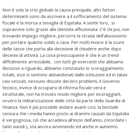
Non è solo la crisi globale la causa principale, altri fattori
determinanti sono da ascrivere a il soffocamento del sistema
fiscale e la morsa a tenaglia di Equitalia. A sentir loro, si
sopravvive solo grazie alla clientela affezionata. C’è chi poi, non
trovando impiego migliore, percorre la strada dell’abusivismo
per portare qualche soldo a casa. Per molti invece è la scure
delle tasse che porta alla decisione di chiudere anche dopo
decenni di attività. La cosa preoccupante è che è un trend
difficilmente arrestabile, con tutti gli esercenti che abbiamo
discusso a riguardo, abbiamo constatato lo scoraggiamento
totale, essi si sentono abbandonati dalle istituzioni ed in taluni
casi vessati, nessuno discute dei loro problemi, il Governo
tecnico, invece di occuparsi di riforma fiscale vera e
strutturale, non ha trovato modo migliore per incoraggiarli,
ovvero la militarizzazione delle città da parte della Guardia di
Finanza. Non è più possibile andare avanti così, la bestiale
censura che i media hanno posto ai drammi causati da Equitalia
è vergognosa, ciò che accadeva all’inizio dell’anno, (ricordate i
tanti suicidi ), sta ancora avvenendo ed anche in aumento.