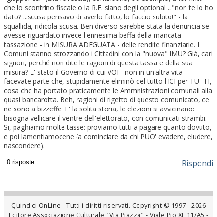
che lo scontrino fiscale o la R.F. siano degli optional ..."non te lo ho
dato? ...scusa pensavo di averlo fatto, lo faccio subito!" - la
squallida, ridicola scusa. Ben diverso sarebbe stata la denuncia se
avesse riguardato invece l'ennesima beffa della mancata
tassazione - in MISURA ADEGUATA - delle rendite finanziarie. I
Comuni stanno strozzando i Cittadini con la "nuova" IMU? Già, cari
signori, perché non dite le ragioni di questa tassa e della sua
misura? E' stato il Governo di cui VOI - non in un'altra vita -
facevate parte che, stupidamente eliminò del tutto l'ICI per TUTTI,
cosa che ha portato praticamente le Ammnistrazioni comunali alla
quasi bancarotta. Beh, ragioni di rigetto di questo comunicato, ce
ne sono a bizzeffe. E' la solita storia, le elezioni si avvicinano:
bisogna vellicare il ventre dell'elettorato, con comunicati strambi.
Si, paghiamo molte tasse: proviamo tutti a pagare quanto dovuto,
e poi lamentiamocene (a cominciare da chi PUO' evadere, eludere,
nascondere).
Rispondi
Quindici OnLine - Tutti i diritti riservati. Copyright © 1997 - 2026
Editore Associazione Culturale "Via Piazza" - Viale Pio XI, 11/A5 -