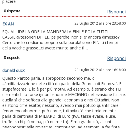
piacere...
Rispondi
23 Luglio 2012 alle ore 23:58:00
EX AN
SQUALLIDI! LA GDF LA MANDERAI A FINI E POI A TUTTI I
CASSIERI/tesorieri DI FLI....ps perche' non si e' ancora dimesso?
Certo che lo crediamo proprio sulla parola! sono FINI ti i tempi
della vacche grasse...ci avete munto anche il.....
Rispondi
23 Luglio 2012 alle ore 16:18:00
donald duck
Questo Partito parla, a sproposito secondo me, di
..."militarizzazione delle città da parte della Guardia di Finanza". E'
stupefacente! E lo è per più motivi. Ad esempio, è strano che FLi
diementichi o forse ignori l'enorme MACIGNO dell'evasione fiscale:
quella sì che soffoca alla grande l'economia e noi Cittadini. Non
esistono cifre esatte; nessuno, avendo mai potuto quantificare il
fenomeno abnorme, può darne, tuttavia c'è che timidamente
parla di centinaia di MILIARDI di Euro (IVA, tasse evase, eluse,
truffe e, chi più ne ha, più ne metta). E malgrado ciò, alcuni
"giapponesi" (alla rovescia), continuano, ad esempio, a far finta