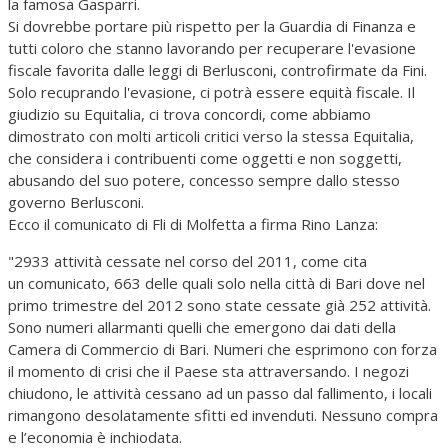
la famosa Gasparri.
Si dovrebbe portare più rispetto per la Guardia di Finanza e
tutti coloro che stanno lavorando per recuperare l'evasione
fiscale favorita dalle leggi di Berlusconi, controfirmate da Fini.
Solo recuprando l'evasione, ci potrà essere equità fiscale. Il
giudizio su Equitalia, ci trova concordi, come abbiamo
dimostrato con molti articoli critici verso la stessa Equitalia,
che considera i contribuenti come oggetti e non soggetti,
abusando del suo potere, concesso sempre dallo stesso
governo Berlusconi.
Ecco il comunicato di Fli di Molfetta a firma Rino Lanza:
"2933 attività cessate nel corso del 2011, come cita
un comunicato, 663 delle quali solo nella città di Bari dove nel
primo trimestre del 2012 sono state cessate già 252 attività.
Sono numeri allarmanti quelli che emergono dai dati della
Camera di Commercio di Bari. Numeri che esprimono con forza
il momento di crisi che il Paese sta attraversando. I negozi
chiudono, le attività cessano ad un passo dal fallimento, i locali
rimangono desolatamente sfitti ed invenduti. Nessuno compra
e l’economia è inchiodata.