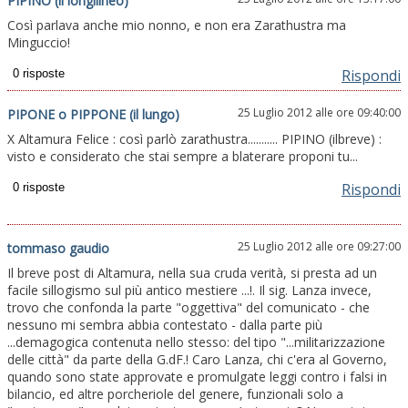
PIPINO (il longilineo)
Così parlava anche mio nonno, e non era Zarathustra ma
Minguccio!
Rispondi
25 Luglio 2012 alle ore 09:40:00
PIPONE o PIPPONE (il lungo)
X Altamura Felice : così parlò zarathustra........... PIPINO (ilbreve) :
visto e considerato che stai sempre a blaterare proponi tu...
Rispondi
25 Luglio 2012 alle ore 09:27:00
tommaso gaudio
Il breve post di Altamura, nella sua cruda verità, si presta ad un
facile sillogismo sul più antico mestiere ...!. Il sig. Lanza invece,
trovo che confonda la parte "oggettiva" del comunicato - che
nessuno mi sembra abbia contestato - dalla parte più
...demagogica contenuta nello stesso: del tipo "...militarizzazione
delle città" da parte della G.dF.! Caro Lanza, chi c'era al Governo,
quando sono state approvate e promulgate leggi contro i falsi in
bilancio, ed altre porcheriole del genere, funzionali solo a