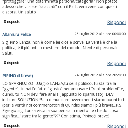
"proteggere" una determinata persona/categoria? Non potete,
adesso che vi siete "scazzati" con il P.dL. venirvene con questi
discorsi. Un saluto
Rispondi
25 Luglio 2012 alle ore 00:00:00
Altamura Felice
Sig. Rino Lanza, non è come lei dice e scrive. La verità è che la
politica, è il più antico mestiere del mondo. Niente di personale.
Saluti.
Rispondi
24 Luglio 2012 alle ore 20:29:00
PIPINO (il breve)
LO SPARNUZZO-...Uagliò LANZA,tu sei il politico, tu stai tra la
"ggente", tu hai l'olfatto "giusto" per annusare i "reali problemi" e,
quindi, tu NON devi fare analisi( appunto lo sparnuzzo), DEVI
indicare SOLUZIONI!!!... a denunciare avvenimenti siamo buoni tutti
(per la verità noi commentatori di Quindici siamo i più bravi!)...P.S.
Egregio sig. Lanza vista la sua perizia in merito Le chiedo: cosa
significa..."stare tra la gente"??? Con stima, Pipino(il breve).
Rispondi