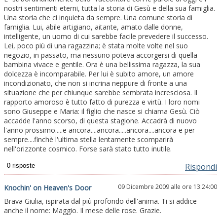
nostri sentimenti eterni, tutta la storia di Gesù e della sua famiglia.
Una storia che ci inquieta da sempre. Una comune storia di
famiglia. Lui, abile artigiano, aitante, amato dalle donne,
intelligente, un uomo di cui sarebbe facile prevedere il successo.
Lei, poco più di una ragazzina; è stata molte volte nel suo
negozio, in passato, ma nessuno poteva accorgersi di quella
bambina vivace e gentile. Ora è una bellissima ragazza, la sua
dolcezza è incomparabile. Per lui è subito amore, un amore
incondizionato, che non si incrina neppure di fronte a una
situazione che per chiunque sarebbe sembrata incresciosa. Il
rapporto amoroso è tutto fatto di purezza e virtù. I loro nomi
sono Giuseppe e Maria: il figlio che nasce si chiama Gesù. Ciò
accadde l'anno scorso, di questa stagione. Accadrà di nuovo
l'anno prossimo.....e ancora....ancora.....ancora....ancora e per
sempre....finchè l'ultima stella lentamente scomparirà
nell'orizzonte cosmico. Forse sarà stato tutto inutile.
Rispondi
09 Dicembre 2009 alle ore 13:24:00
Knochin' on Heaven's Door
Brava Giulia, ispirata dal più profondo dell'anima. Ti si addice
anche il nome: Maggio. Il mese delle rose. Grazie.