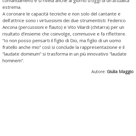
comandamenti e si rivela anche al giorno d’oggi di un’attualità
estrema.
A coronare le capacità tecniche e non solo del cantante e
dell’attrice sono i virtuosismi dei due strumentisti: Federico
Ancona (percussioni e flauto) e Vito Vilardi (chitarra) per un
risultato d’insieme che coinvolge, commuove e fa riflettere.
“Io non posso pensarti il figlio di Dio, ma figlio di un uomo
fratello anche mio” così si conclude la rappresentazione e il
“laudate dominum” si trasforma in un più innovativo “laudate
hominem”.
Autore:
Giulia Maggio