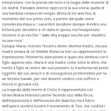
interpretare. Con la poesia dei testi e la magia delle musiche di
De Andrè, Pantaleo Annese ripercorre la sua storia: quella di
una bambina reclusa nel tempio all’età di tre anni fino al
momento del suo primo ciclo, a partire dal quale viene
considerata impura. I sacerdoti decidono dunque di indire una
lotteria per decidere a chi darla in sposa, ma l’inaspettato
vincitore è un vecchio “ dalle dita troppo secche per chiudersi
su una rosa”.
Dunque Maria, ricevuto l’incarico divino diventa madre, ma una
madre umana di cui Matilde Bonaccia ben sa rappresentare la
trepidazione, l’intenerita adorazione e quasi una simbiosi con il
figlio appena nato. Maria è una madre come tutte le altre, che
mette il figlio al centro dei suoi pensieri, lo trasforma nel primo
oggetto del suo amore e di conseguenza preferirebbe per lui
un destino banale, per non doverlo vedere così soffrire e
morire in giovane età.
La tragedia della morte di Cristo è rappresentata con
straordinaria intensità (anche facendo uso della forza,
dell’impetuosità e dell’incisività del dialetto) ma il fulcro
dell’opera sembra essere il testamento di Tito, che confuta i