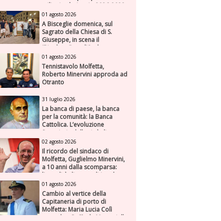
milioni nel triennio 2026-2028
01 agosto 2026
A Bisceglie domenica, sul
Sagrato della Chiesa di S.
Giuseppe, in scena il
“Rigoletto” con l’Orchestra
Sinfonica Federiciana
01 agosto 2026
Tennistavolo Molfetta,
Roberto Minervini approda ad
Otranto
31 luglio 2026
La banca di paese, la banca
per la comunità: la Banca
Cattolica. L’evoluzione
finanziaria della città di
Molfetta (Parte seconda)
02 agosto 2026
Il ricordo del sindaco di
Molfetta, Guglielmo Minervini,
a 10 anni dalla scomparsa:
l'attualità di una politica che
genera futuro
01 agosto 2026
Cambio al vertice della
Capitaneria di porto di
Molfetta: Maria Lucia Colì
succede a Raffaele Muscariello