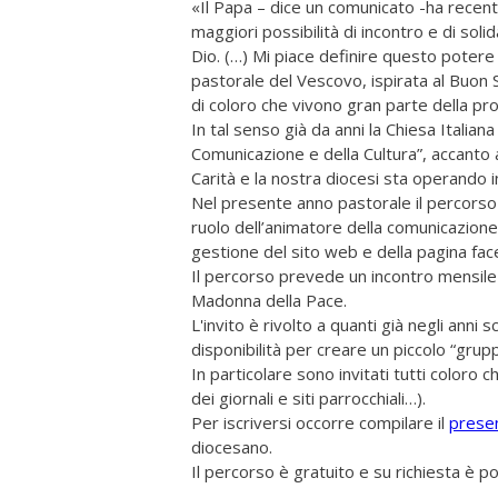
«Il Papa – dice un comunicato -ha recent
maggiori possibilità di incontro e di soli
Dio. (…) Mi piace definire questo potere
pastorale del Vescovo, ispirata al Buon 
di coloro che vivono gran parte della prop
In tal senso già da anni la Chiesa Italian
Comunicazione e della Cultura”, accanto a
Carità e la nostra diocesi sta operando in
Nel presente anno pastorale il percorso l
ruolo dell’animatore della comunicazione 
gestione del sito web e della pagina fac
Il percorso prevede un incontro mensil
Madonna della Pace.
L'invito è rivolto a quanti già negli anni
disponibilità per creare un piccolo “grup
In particolare sono invitati tutti coloro 
dei giornali e siti parrocchiali…).
Per iscriversi occorre compilare il
prese
diocesano.
Il percorso è gratuito e su richiesta è po