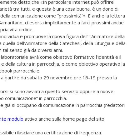
emente detto che «In particolare internet può offrire
darietà tra tutti, e questa è una cosa buona, è un dono di
 della comunicazione come “prossimità”». E anche la lettera
Samaritano, ci esorta implicitamente a farci prossimi anche
ria vita on line.
a individua e promuove la nuova figura dell’ “Animatore della
 quella dell’Animatore della Catechesi, della Liturgia e della
 tal senso già da diversi anni.
aboratoriale avrà come obiettivo formativo l’identità e il
e della cultura in parrocchia, e come obiettivo operativo la
ebook parrocchiale.
e a partire da sabato 29 novembre ore 16-19 presso la
 scorsi si sono avviati a questo servizio oppure a nuove
po comunicazione” in parrocchia.
che già si occupano di comunicazione in parrocchia (redattori
nte modulo
attivo anche sulla home page del sito
ssibile rilasciare una certificazione di frequenza.