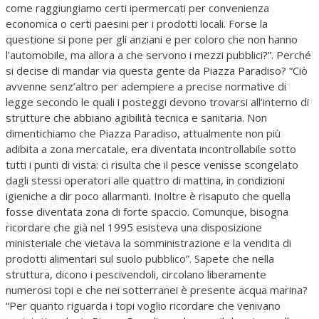
come raggiungiamo certi ipermercati per convenienza
economica o certi paesini per i prodotti locali. Forse la
questione si pone per gli anziani e per coloro che non hanno
l’automobile, ma allora a che servono i mezzi pubblici?”. Perché
si decise di mandar via questa gente da Piazza Paradiso? “Ciò
avvenne senz’altro per adempiere a precise normative di
legge secondo le quali i posteggi devono trovarsi all’interno di
strutture che abbiano agibilità tecnica e sanitaria. Non
dimentichiamo che Piazza Paradiso, attualmente non più
adibita a zona mercatale, era diventata incontrollabile sotto
tutti i punti di vista: ci risulta che il pesce venisse scongelato
dagli stessi operatori alle quattro di mattina, in condizioni
igieniche a dir poco allarmanti. Inoltre è risaputo che quella
fosse diventata zona di forte spaccio. Comunque, bisogna
ricordare che già nel 1995 esisteva una disposizione
ministeriale che vietava la somministrazione e la vendita di
prodotti alimentari sul suolo pubblico”. Sapete che nella
struttura, dicono i pescivendoli, circolano liberamente
numerosi topi e che nei sotterranei è presente acqua marina?
“Per quanto riguarda i topi voglio ricordare che venivano