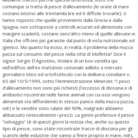
comunque si tratta di pesce d’allevamento (le orate di mare
costano intorno alle trentamila lire ed è difficile trovarle): ci
hanno risposto che quelle provenienti dalla Grecia e dalla
Spagna, non sottoposte a controlli accurati ed alimentate con
mangimi scadenti, costano senz’altro meno di quelle allevate in
Italia che offrono più garanzie dal punto di vista nutrizionale ed
igienico. Ma quanto ha inciso, in realtà, il problema della mucca
pazza sul consumo del pesce nella città di Molfetta? Dice il
signor Sergio D’Agostino, titolare di un box vendita qui
nell’edificio dell’ex mattatoio comunale adibito a mercato
giornaliero ittico ed ortofrutticolo con la delibera consiliare n.
65 del 10/5/1999, sotto l’Amministrazione Minervini :”I pesci
d’allevamento non sono più richiesti (l’eccesso di diossina e di
antibiotici riscontrati nelle farine animali con cui essi vengono
alimentati sta diffondendo lo stesso panico della mucca pazza,
ndr) e le vendite sono calate del 90%, malgrado abbiamo
abbassato notevolmente i prezzi. La gente preferisce il pesce
“selvaggio” (è di questi giorni la notizia che, anche su questo
tipo di pesce, sono state riscontrate tracce di diossina per gli
scarichi delle industrie che vanno a finire proprio in mare, ndr),