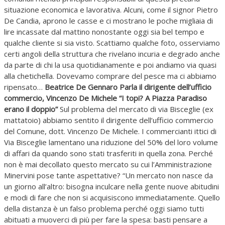
situazione economica e lavorativa. Alcuni, come il signor Pietro
De Candia, aprono le casse e ci mostrano le poche migliaia di
lire incassate dal mattino nonostante oggi sia bel tempo e
qualche cliente si sia visto. Scattiamo qualche foto, osserviamo
certi angoli della struttura che rivelano incuria e degrado anche
da parte di chi la usa quotidianamente e poi andiamo via quasi
alla chetichella. Dovevamo comprare del pesce ma ci abbiamo
ripensato…
Beatrice De Gennaro
Parla il dirigente dell’ufficio
commercio, Vincenzo De Michele “I topi? A Piazza Paradiso
erano il doppio”
Sul problema del mercato di via Bisceglie (ex
mattatoio) abbiamo sentito il dirigente dell’ufficio commercio
del Comune, dott. Vincenzo De Michele. I commercianti ittici di
Via Bisceglie lamentano una riduzione del 50% del loro volume
di affari da quando sono stati trasferiti in quella zona. Perché
non è mai decollato questo mercato su cui l’Amministrazione
Minervini pose tante aspettative? “Un mercato non nasce da
un giorno all’altro: bisogna inculcare nella gente nuove abitudini
e modi di fare che non si acquisiscono immediatamente. Quello
della distanza è un falso problema perché oggi siamo tutti
abituati a muoverci di più per fare la spesa: basti pensare a