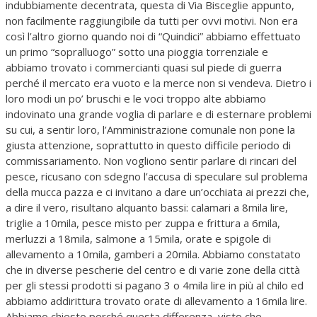
indubbiamente decentrata, questa di Via Bisceglie appunto,
non facilmente raggiungibile da tutti per ovvi motivi. Non era
così l’altro giorno quando noi di “Quindici” abbiamo effettuato
un primo “sopralluogo” sotto una pioggia torrenziale e
abbiamo trovato i commercianti quasi sul piede di guerra
perché il mercato era vuoto e la merce non si vendeva. Dietro i
loro modi un po’ bruschi e le voci troppo alte abbiamo
indovinato una grande voglia di parlare e di esternare problemi
su cui, a sentir loro, l’Amministrazione comunale non pone la
giusta attenzione, soprattutto in questo difficile periodo di
commissariamento. Non vogliono sentir parlare di rincari del
pesce, ricusano con sdegno l’accusa di speculare sul problema
della mucca pazza e ci invitano a dare un’occhiata ai prezzi che,
a dire il vero, risultano alquanto bassi: calamari a 8mila lire,
triglie a 10mila, pesce misto per zuppa e frittura a 6mila,
merluzzi a 18mila, salmone a 15mila, orate e spigole di
allevamento a 10mila, gamberi a 20mila. Abbiamo constatato
che in diverse pescherie del centro e di varie zone della città
per gli stessi prodotti si pagano 3 o 4mila lire in più al chilo ed
abbiamo addirittura trovato orate di allevamento a 16mila lire.
Abbiamo chiesto perché questa differenza, visto che