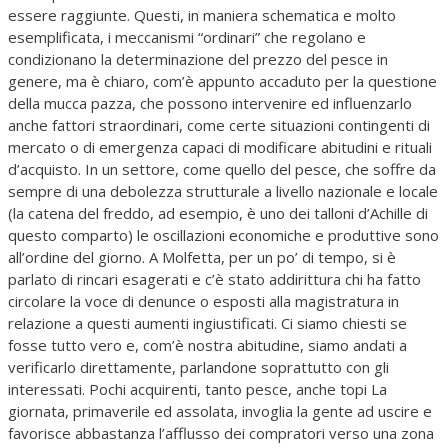
essere raggiunte. Questi, in maniera schematica e molto
esemplificata, i meccanismi “ordinari” che regolano e
condizionano la determinazione del prezzo del pesce in
genere, ma è chiaro, com’è appunto accaduto per la questione
della mucca pazza, che possono intervenire ed influenzarlo
anche fattori straordinari, come certe situazioni contingenti di
mercato o di emergenza capaci di modificare abitudini e rituali
d’acquisto. In un settore, come quello del pesce, che soffre da
sempre di una debolezza strutturale a livello nazionale e locale
(la catena del freddo, ad esempio, è uno dei talloni d’Achille di
questo comparto) le oscillazioni economiche e produttive sono
all’ordine del giorno. A Molfetta, per un po’ di tempo, si è
parlato di rincari esagerati e c’è stato addirittura chi ha fatto
circolare la voce di denunce o esposti alla magistratura in
relazione a questi aumenti ingiustificati. Ci siamo chiesti se
fosse tutto vero e, com’è nostra abitudine, siamo andati a
verificarlo direttamente, parlandone soprattutto con gli
interessati. Pochi acquirenti, tanto pesce, anche topi La
giornata, primaverile ed assolata, invoglia la gente ad uscire e
favorisce abbastanza l’afflusso dei compratori verso una zona