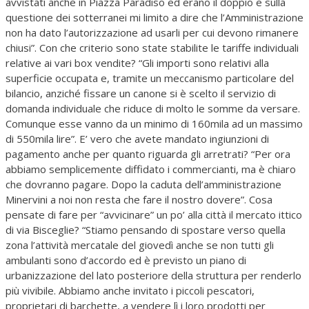
avvistati anche in Piazza Paradiso ed erano il doppio e sulla
questione dei sotterranei mi limito a dire che l’Amministrazione
non ha dato l’autorizzazione ad usarli per cui devono rimanere
chiusi”. Con che criterio sono state stabilite le tariffe individuali
relative ai vari box vendite? “Gli importi sono relativi alla
superficie occupata e, tramite un meccanismo particolare del
bilancio, anziché fissare un canone si è scelto il servizio di
domanda individuale che riduce di molto le somme da versare.
Comunque esse vanno da un minimo di 160mila ad un massimo
di 550mila lire”. E’ vero che avete mandato ingiunzioni di
pagamento anche per quanto riguarda gli arretrati? “Per ora
abbiamo semplicemente diffidato i commercianti, ma è chiaro
che dovranno pagare. Dopo la caduta dell’amministrazione
Minervini a noi non resta che fare il nostro dovere”. Cosa
pensate di fare per “avvicinare” un po’ alla città il mercato ittico
di via Bisceglie? “Stiamo pensando di spostare verso quella
zona l’attività mercatale del giovedì anche se non tutti gli
ambulanti sono d’accordo ed è previsto un piano di
urbanizzazione del lato posteriore della struttura per renderlo
più vivibile. Abbiamo anche invitato i piccoli pescatori,
proprietari di barchette, a vendere lì i loro prodotti per