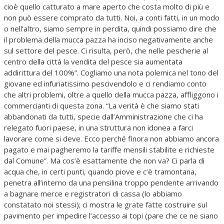
cioè quello catturato a mare aperto che costa molto di più e
non può essere comprato da tutti. Noi, a conti fatti, in un modo
o nell’altro, siamo sempre in perdita, quindi possiamo dire che
il problema della mucca pazza ha inciso negativamente anche
sul settore del pesce. Ci risulta, però, che nelle pescherie al
centro della città la vendita del pesce sia aumentata
addirittura del 100%”. Cogliamo una nota polemica nel tono del
giovane ed infuriatissimo pescivendolo e ci rendiamo conto
che altri problemi, oltre a quello della mucca pazza, affliggono i
commercianti di questa zona. “La verità è che siamo stati
abbandonati da tutti, specie dall’Amministrazione che ci ha
relegato fuori paese, in una struttura non idonea a farci
lavorare come si deve. Ecco perché finora non abbiamo ancora
pagato e mai pagheremo la tariffe mensili stabilite e richieste
dal Comune”. Ma cos’è esattamente che non va? Ci parla di
acqua che, in certi punti, quando piove e c’è tramontana,
penetra all’interno da una pensilina troppo pendente arrivando
a bagnare merce e registratori di cassa (lo abbiamo
constatato noi stessi); ci mostra le grate fatte costruire sul
pavimento per impedire l’accesso ai topi (pare che ce ne siano