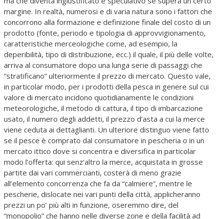
ma che diventa ingiustificato e speculativo se supera un certo
margine. In realtà, numerosi e di varia natura sono i fattori che
concorrono alla formazione e definizione finale del costo di un
prodotto (fonte, periodo e tipologia di approvvigionamento,
caratteristiche merceologiche come, ad esempio, la
deperibilità, tipo di distribuzione, ecc.) il quale, il più delle volte,
arriva al consumatore dopo una lunga serie di passaggi che
“stratificano” ulteriormente il prezzo di mercato. Questo vale,
in particolar modo, per i prodotti della pesca in genere sul cui
valore di mercato incidono quotidianamente le condizioni
meteorologiche, il metodo di cattura, il tipo di imbarcazione
usato, il numero degli addetti, il prezzo d’asta a cui la merce
viene ceduta ai dettaglianti. Un ulteriore distinguo viene fatto
se il pesce è comprato dal consumatore in pescheria o in un
mercato ittico dove si concentra e diversifica in particolar
modo l’offerta: qui senz’altro la merce, acquistata in grosse
partite dai vari commercianti, costerà di meno grazie
all’elemento concorrenza che fa da “calmiere”, mentre le
pescherie, dislocate nei vari punti della città, applicheranno
prezzi un po’ più alti in funzione, oseremmo dire, del
“monopolio” che hanno nelle diverse zone e della facilità ad