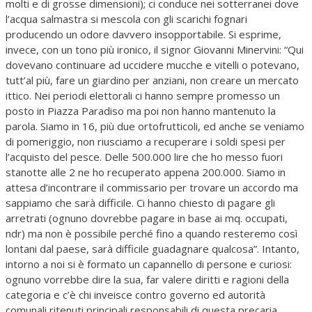
molti e di grosse dimensioni); ci conduce nei sotterranei dove
l’acqua salmastra si mescola con gli scarichi fognari
producendo un odore davvero insopportabile. Si esprime,
invece, con un tono più ironico, il signor Giovanni Minervini: “Qui
dovevano continuare ad uccidere mucche e vitelli o potevano,
tutt’al più, fare un giardino per anziani, non creare un mercato
ittico. Nei periodi elettorali ci hanno sempre promesso un
posto in Piazza Paradiso ma poi non hanno mantenuto la
parola. Siamo in 16, più due ortofrutticoli, ed anche se veniamo
di pomeriggio, non riusciamo a recuperare i soldi spesi per
l’acquisto del pesce. Delle 500.000 lire che ho messo fuori
stanotte alle 2 ne ho recuperato appena 200.000. Siamo in
attesa d’incontrare il commissario per trovare un accordo ma
sappiamo che sarà difficile. Ci hanno chiesto di pagare gli
arretrati (ognuno dovrebbe pagare in base ai mq. occupati,
ndr) ma non è possibile perché fino a quando resteremo così
lontani dal paese, sarà difficile guadagnare qualcosa”. Intanto,
intorno a noi si è formato un capannello di persone e curiosi:
ognuno vorrebbe dire la sua, far valere diritti e ragioni della
categoria e c’è chi inveisce contro governo ed autorità
comunali ritenuti principali responsabili di questa precaria