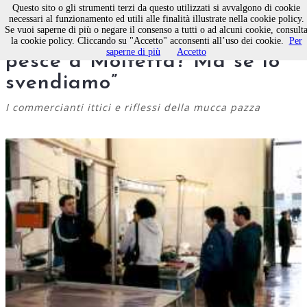
Questo sito o gli strumenti terzi da questo utilizzati si avvalgono di cookie
necessari al funzionamento ed utili alle finalità illustrate nella cookie policy.
Se vuoi saperne di più o negare il consenso a tutti o ad alcuni cookie, consult
INCHIESTA - “Troppo caro il
la cookie policy. Cliccando su "Accetto" acconsenti all’uso dei cookie.
Per
saperne di più
Accetto
pesce a Molfetta? Ma se lo
svendiamo”
I commercianti ittici e riflessi della mucca pazza