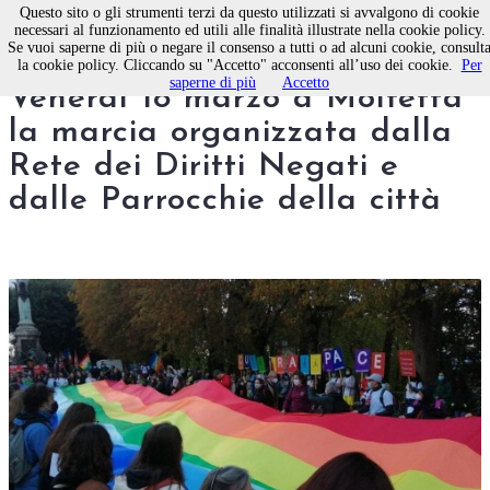
Questo sito o gli strumenti terzi da questo utilizzati si avvalgono di cookie
necessari al funzionamento ed utili alle finalità illustrate nella cookie policy.
Se vuoi saperne di più o negare il consenso a tutti o ad alcuni cookie, consult
"In piedi, artigiani di pace" –
la cookie policy. Cliccando su "Accetto" acconsenti all’uso dei cookie.
Per
saperne di più
Accetto
Venerdì 18 marzo a Molfetta
la marcia organizzata dalla
Rete dei Diritti Negati e
dalle Parrocchie della città