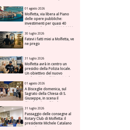
01 agosto 2026
Molfetta, via libera al Piano
delle opere pubbliche:
investimenti per quasi 40
milioni nel triennio 2026-2028
30 luglio 2026
Fatevi i fatti miei a Molfetta, ve
ne prego
31 luglio 2026
Molfetta avrà in centro un
presidio della Polizia locale.
Un obiettivo del nuovo
sindaco Manuel Minervini che
diviene realtà, con la speranza
01 agosto 2026
di maggiore efficienza e
A Bisceglie domenica, sul
presenza sul territorio
Sagrato della Chiesa di S.
Giuseppe, in scena il
“Rigoletto” con l’Orchestra
Sinfonica Federiciana
31 luglio 2026
Passaggio delle consegne al
Rotary Club di Molfetta: il
presidente Michele Catalano
succede a se stesso