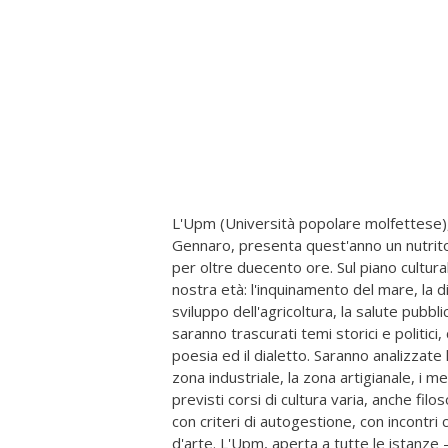
L'Upm (Università popolare molfettese),
Gennaro, presenta quest'anno un nutrito 
per oltre duecento ore. Sul piano cultural
nostra età: l'inquinamento del mare, la dis
sviluppo dell'agricoltura, la salute pubbli
saranno trascurati temi storici e politici,
poesia ed il dialetto. Saranno analizzate l
zona industriale, la zona artigianale, i mer
previsti corsi di cultura varia, anche filos
con criteri di autogestione, con incontri 
d'arte. L'Upm, aperta a tutte le istanze 