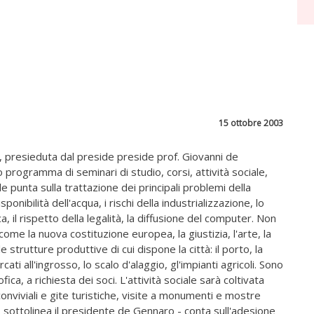
15 ottobre 2003
 presieduta dal preside preside prof. Giovanni de
programma di seminari di studio, corsi, attività sociale,
e punta sulla trattazione dei principali problemi della
ponibilità dell'acqua, i rischi della industrializzazione, lo
ca, il rispetto della legalità, la diffusione del computer. Non
 come la nuova costituzione europea, la giustizia, l'arte, la
e strutture produttive di cui dispone la città: il porto, la
cati all'ingrosso, lo scalo d'alaggio, gl'impianti agricoli. Sono
ofica, a richiesta dei soci. L'attività sociale sarà coltivata
conviviali e gite turistiche, visite a monumenti e mostre
- sottolinea il presidente de Gennaro - conta sull'adesione