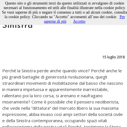
Questo sito o gli strumenti terzi da questo utilizzati si avvalgono di cookie
necessari al funzionamento ed utili alle finalità illustrate nella cookie policy.
Se vuoi saperne di più o negare il consenso a tutti o ad alcuni cookie, consult
I “Buchi nell’acqua” della
la cookie policy. Cliccando su "Accetto" acconsenti all’uso dei cookie.
Per
saperne di più
Accetto
Sinistra
15 luglio 2018
Perché la Sinistra perde anche quando vince? Perché anche le
più grandi battaglie di generosità rivoluzionaria, quegli
straordinari movimenti di mobilitazione dal basso che nascono
in maniera impetuosa e apparentemente inarrestabile,
rallentano poi la loro corsa, si arenano e naufragano
miseramente? Come è possibile che il pensiero neoliberista,
che vede nella “dittatura” del mercato libero la sua massima
espressione, abbia invaso così ampi settori della società civile
e della Sinistra contemporanea, occupando spazi vitali
nell’ecosistema della nostra vita? Perché, testimone la Storia