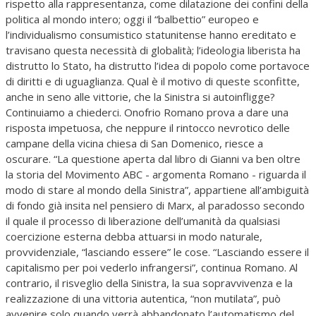
rispetto alla rappresentanza, come dilatazione dei confini della
politica al mondo intero; oggi il “balbettio” europeo e
l’individualismo consumistico statunitense hanno ereditato e
travisano questa necessità di globalità; l’ideologia liberista ha
distrutto lo Stato, ha distrutto l’idea di popolo come portavoce
di diritti e di uguaglianza. Qual è il motivo di queste sconfitte,
anche in seno alle vittorie, che la Sinistra si autoinfligge?
Continuiamo a chiederci. Onofrio Romano prova a dare una
risposta impetuosa, che neppure il rintocco nevrotico delle
campane della vicina chiesa di San Domenico, riesce a
oscurare. “La questione aperta dal libro di Gianni va ben oltre
la storia del Movimento ABC - argomenta Romano - riguarda il
modo di stare al mondo della Sinistra”, appartiene all’ambiguità
di fondo già insita nel pensiero di Marx, al paradosso secondo
il quale il processo di liberazione dell’umanità da qualsiasi
coercizione esterna debba attuarsi in modo naturale,
provvidenziale, “lasciando essere” le cose. “Lasciando essere il
capitalismo per poi vederlo infrangersi”, continua Romano. Al
contrario, il risveglio della Sinistra, la sua sopravvivenza e la
realizzazione di una vittoria autentica, “non mutilata”, può
avvenire solo quando verrà abbandonato l’automatismo del