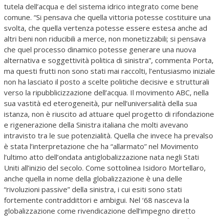
tutela dell’acqua e del sistema idrico integrato come bene
comune. “Si pensava che quella vittoria potesse costituire una
svolta, che quella vertenza potesse essere estesa anche ad
altri beni non riducibili a merce, non monetizzabili; si pensava
che quel processo dinamico potesse generare una nuova
alternativa e soggettività politica di sinistra”, commenta Porta,
ma questi frutti non sono stati mai raccolti, l’entusiasmo iniziale
non ha lasciato il posto a scelte politiche decisive e strutturali
verso la ripubblicizzazione dell’acqua. Il movimento ABC, nella
sua vastità ed eterogeneità, pur nell’universalità della sua
istanza, non è riuscito ad attuare quel progetto di rifondazione
e rigenerazione della Sinistra italiana che molti avevano
intravisto tra le sue potenzialità. Quella che invece ha prevalso
è stata l’interpretazione che ha “allarmato” nel Movimento
l’ultimo atto dell’ondata antiglobalizzazione nata negli Stati
Uniti all’inizio del secolo. Come sottolinea Isidoro Mortellaro,
anche quella in nome della globalizzazione è una delle
“rivoluzioni passive” della sinistra, i cui esiti sono stati
fortemente contraddittori e ambigui. Nel ‘68 nasceva la
globalizzazione come rivendicazione dell’impegno diretto