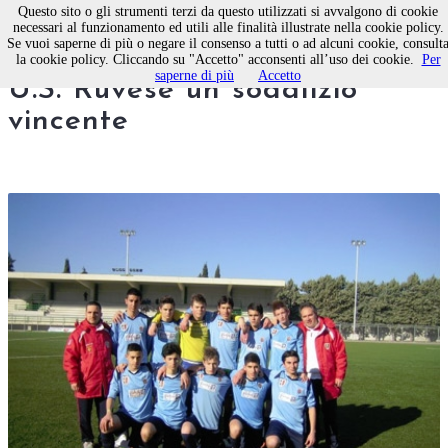
Questo sito o gli strumenti terzi da questo utilizzati si avvalgono di cookie
necessari al funzionamento ed utili alle finalità illustrate nella cookie policy.
Se vuoi saperne di più o negare il consenso a tutti o ad alcuni cookie, consult
Gioventù Calcio Molfetta e
la cookie policy. Cliccando su "Accetto" acconsenti all’uso dei cookie.
Per
saperne di più
Accetto
U.S. Ruvese un sodalizio
vincente