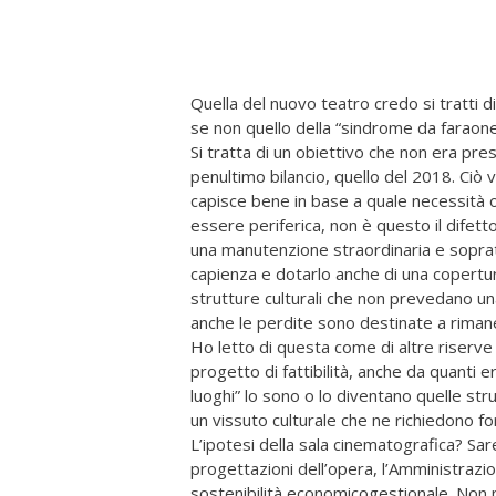
Quella del nuovo teatro credo si tratti 
se non quello della “sindrome da faraone”
Si tratta di un obiettivo che non era pr
penultimo bilancio, quello del 2018. Ciò vu
capisce bene in base a quale necessità 
essere periferica, non è questo il difet
una manutenzione straordinaria e soprat
capienza e dotarlo anche di una copertur
strutture culturali che non prevedano una 
anche le perdite sono destinate a rima
Ho letto di questa come di altre riserve
progetto di fattibilità, anche da quanti e
luoghi” lo sono o lo diventano quelle st
un vissuto culturale che ne richiedono fo
L’ipotesi della sala cinematografica? Sareb
progettazioni dell’opera, l’Amministrazio
sostenibilità economicogestionale. Non p