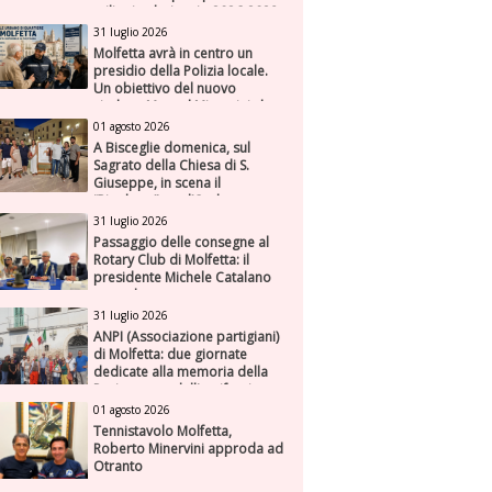
milioni nel triennio 2026-2028
31 luglio 2026
Molfetta avrà in centro un
presidio della Polizia locale.
Un obiettivo del nuovo
sindaco Manuel Minervini che
diviene realtà, con la speranza
01 agosto 2026
di maggiore efficienza e
A Bisceglie domenica, sul
presenza sul territorio
Sagrato della Chiesa di S.
Giuseppe, in scena il
“Rigoletto” con l’Orchestra
Sinfonica Federiciana
31 luglio 2026
Passaggio delle consegne al
Rotary Club di Molfetta: il
presidente Michele Catalano
succede a se stesso
31 luglio 2026
ANPI (Associazione partigiani)
di Molfetta: due giornate
dedicate alla memoria della
Resistenza e dell'antifascismo
01 agosto 2026
Tennistavolo Molfetta,
Roberto Minervini approda ad
Otranto