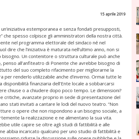
15 aprile 2019
di un’iniziativa estemporanea e senza fondati presupposti,
 che spesso colpisce gli amministratori della nostra città.
esente nel programma elettorale del sindaco né nel
ol dire che l’iniziativa è maturata nell’ultimo anno, non si
o bisogno. Un contenitore o struttura culturale può anche
to, penso all’anfiteatro di Ponente che avrebbe bisogno di
tutto del suo completo rifacimento per migliorarne la
a per renderlo utilizzabile anche d’inverno. Ormai tutte le
disponibilità finanziaria dell’Ente locale a sobbarcarsi
nere chiuse o a chiudere dopo poco tempo. Le dimensioni?
 e critiche, avanzate proprio in sede di presentazione del
rano stati invitati a cantare le lodi del nuovo teatro. “Non
rutture o opere che non rispondono a un bisogno sociale, a
rtemente la realizzazione e ne alimentano la sua vita.
be utile capire se oltre agli studi di fattibilità e alle
ne abbia incaricato qualcuno per uno studio di fattibilità e
ossiamo ridurre la discussione sulle opere pubbliche e la