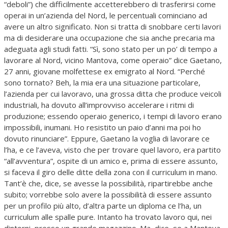
“deboli”) che difficilmente accetterebbero di trasferirsi come
operai in un’azienda del Nord, le percentuali cominciano ad
avere un altro significato. Non si tratta di snobbare certi lavori
ma di desiderare una occupazione che sia anche precaria ma
adeguata agli studi fatti. “Sì, sono stato per un po’ di tempo a
lavorare al Nord, vicino Mantova, come operaio” dice Gaetano,
27 anni, giovane molfettese ex emigrato al Nord. “Perché
sono tornato? Beh, la mia era una situazione particolare,
l’azienda per cui lavoravo, una grossa ditta che produce veicoli
industriali, ha dovuto all’improvviso accelerare i ritmi di
produzione; essendo operaio generico, i tempi di lavoro erano
impossibili, inumani. Ho resistito un paio d’anni ma poi ho
dovuto rinunciare”. Eppure, Gaetano la voglia di lavorare ce
l’ha, e ce l’aveva, visto che per trovare quel lavoro, era partito
“all’avventura”, ospite di un amico e, prima di essere assunto,
si faceva il giro delle ditte della zona con il curriculum in mano.
Tant’è che, dice, se avesse la possibilità, ripartirebbe anche
subito; vorrebbe solo avere la possibilità di essere assunto
per un profilo più alto, d’altra parte un diploma ce l’ha, un
curriculum alle spalle pure. Intanto ha trovato lavoro qui, nei
dintorni, presso un grande magazzino. Ma, dice, se a Mantova