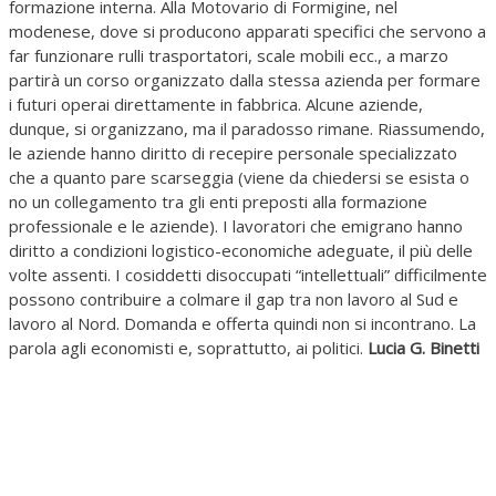
formazione interna. Alla Motovario di Formigine, nel
modenese, dove si producono apparati specifici che servono a
far funzionare rulli trasportatori, scale mobili ecc., a marzo
partirà un corso organizzato dalla stessa azienda per formare
i futuri operai direttamente in fabbrica. Alcune aziende,
dunque, si organizzano, ma il paradosso rimane. Riassumendo,
le aziende hanno diritto di recepire personale specializzato
che a quanto pare scarseggia (viene da chiedersi se esista o
no un collegamento tra gli enti preposti alla formazione
professionale e le aziende). I lavoratori che emigrano hanno
diritto a condizioni logistico-economiche adeguate, il più delle
volte assenti. I cosiddetti disoccupati “intellettuali” difficilmente
possono contribuire a colmare il gap tra non lavoro al Sud e
lavoro al Nord. Domanda e offerta quindi non si incontrano. La
parola agli economisti e, soprattutto, ai politici.
Lucia G. Binetti