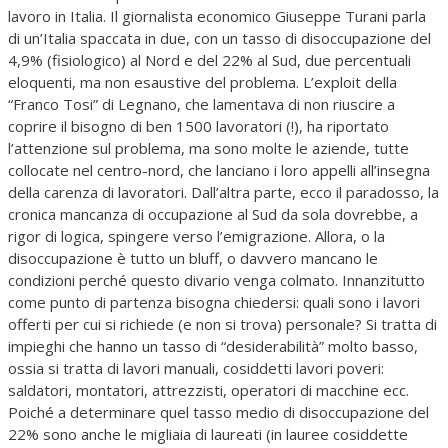
lavoro in Italia. Il giornalista economico Giuseppe Turani parla
di un’Italia spaccata in due, con un tasso di disoccupazione del
4,9% (fisiologico) al Nord e del 22% al Sud, due percentuali
eloquenti, ma non esaustive del problema. L’exploit della
“Franco Tosi” di Legnano, che lamentava di non riuscire a
coprire il bisogno di ben 1500 lavoratori (!), ha riportato
l’attenzione sul problema, ma sono molte le aziende, tutte
collocate nel centro-nord, che lanciano i loro appelli all’insegna
della carenza di lavoratori. Dall’altra parte, ecco il paradosso, la
cronica mancanza di occupazione al Sud da sola dovrebbe, a
rigor di logica, spingere verso l’emigrazione. Allora, o la
disoccupazione è tutto un bluff, o davvero mancano le
condizioni perché questo divario venga colmato. Innanzitutto
come punto di partenza bisogna chiedersi: quali sono i lavori
offerti per cui si richiede (e non si trova) personale? Si tratta di
impieghi che hanno un tasso di “desiderabilità” molto basso,
ossia si tratta di lavori manuali, cosiddetti lavori poveri:
saldatori, montatori, attrezzisti, operatori di macchine ecc.
Poiché a determinare quel tasso medio di disoccupazione del
22% sono anche le migliaia di laureati (in lauree cosiddette