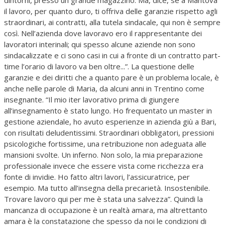
il lavoro, per quanto duro, ti offriva delle garanzie rispetto agli
straordinari, ai contratti, alla tutela sindacale, qui non è sempre
così. Nell’azienda dove lavoravo ero il rappresentante dei
lavoratori interinali; qui spesso alcune aziende non sono
sindacalizzate e ci sono casi in cui a fronte di un contratto part-
time l’orario di lavoro va ben oltre...”. La questione delle
garanzie e dei diritti che a quanto pare è un problema locale, è
anche nelle parole di Maria, da alcuni anni in Trentino come
insegnante. “Il mio iter lavorativo prima di giungere
all’insegnamento è stato lungo. Ho frequentato un master in
gestione aziendale, ho avuto esperienze in azienda giù a Bari,
con risultati deludentissimi. Straordinari obbligatori, pressioni
psicologiche fortissime, una retribuzione non adeguata alle
mansioni svolte. Un inferno. Non solo, la mia preparazione
professionale invece che essere vista come ricchezza era
fonte di invidie. Ho fatto altri lavori, l’assicuratrice, per
esempio. Ma tutto all’insegna della precarietà. Insostenibile.
Trovare lavoro qui per me è stata una salvezza”. Quindi la
mancanza di occupazione è un realtà amara, ma altrettanto
amara è la constatazione che spesso da noi le condizioni di