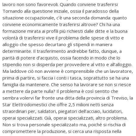
lavoro non sono favorevoli. Quando conviene trasferirsi
Tornando alla questione iniziale, ossia il paradosso della
situazione occupazionale, c’è una seconda domanda: quanto
conviene economicamente trasferirsi altrove? Chi ha una
formazione mirata ai profili più richiesti dalle ditte e la buona
volontà di trasferirsi vive il problema delle spese di vitto e
alloggio che spesso decurtano gli stipendi in maniera
determinante. Il trasferimento andrebbe fatto, dunque, a
parità di potere d’acquisto, ossia facendo in modo che lo
stipendio non si disperda per provvedere al vitto e all’alloggio.
Ma laddove ciò non avviene è comprensibile che un lavoratore,
prima di partire, si faccia i conti i tasca, soprattutto se ha una
famiglia da mantenere. Che senso ha lavorare se non si riesce
a mettere da parte nulla? Il problema è così sentito che
sembra volervi far fronte una ditta della provincia di Treviso, la
Star Elettrodomestici che offre 2,5 milioni netti senza
straordinari per, saldatori, piegatori dell’acciaio, lucidatori,
operai specializzati. Già, operai specializzati, altro problema.
Non si trova personale specializzato ma, poiché si rischia di
compromettere la produzione, si cerca una risposta nella