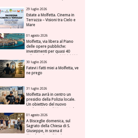
29 luglio 2026
Estate a Molfetta. Cinema in
Terrazza – Visioni tra Cielo e
Mare
01 agosto 2026
Molfetta, via libera al Piano
delle opere pubbliche:
investimenti per quasi 40
milioni nel triennio 2026-2028
30 luglio 2026
Fatevi i fatti miei a Molfetta, ve
ne prego
31 luglio 2026
Molfetta avrà in centro un
presidio della Polizia locale.
Un obiettivo del nuovo
sindaco Manuel Minervini che
diviene realtà, con la speranza
01 agosto 2026
di maggiore efficienza e
A Bisceglie domenica, sul
presenza sul territorio
Sagrato della Chiesa di S.
Giuseppe, in scena il
“Rigoletto” con l’Orchestra