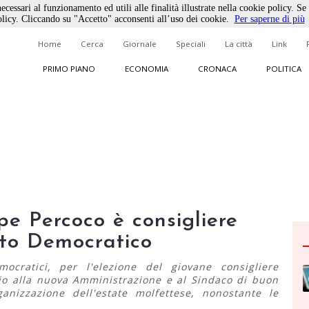
ecessari al funzionamento ed utili alle finalità illustrate nella cookie policy. Se
licy. Cliccando su "Accetto" acconsenti all’uso dei cookie.
Per saperne di più
Home
Cerca
Giornale
Speciali
La città
Link
PRIMO PIANO
ECONOMIA
CRONACA
POLITICA
ppe Percoco è consigliere
ito Democratico
ocratici, per l'elezione del giovane consigliere
urio alla nuova Amministrazione e al Sindaco di buon
ganizzazione dell'estate molfettese, nonostante le