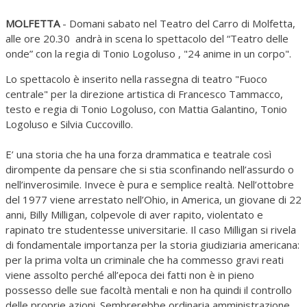
MOLFETTA
- Domani sabato nel Teatro del Carro di Molfetta,
alle ore 20.30 andrà in scena lo spettacolo del “Teatro delle
onde” con la regia di Tonio Logoluso , "24 anime in un corpo".
Lo spettacolo è inserito nella rassegna di teatro "Fuoco
centrale" per la direzione artistica di Francesco Tammacco,
testo e regia di Tonio Logoluso, con Mattia Galantino, Tonio
Logoluso e Silvia Cuccovillo.
E’ una storia che ha una forza drammatica e teatrale così
dirompente da pensare che si stia sconfinando nell’assurdo o
nell’inverosimile. Invece è pura e semplice realtà. Nell’ottobre
del 1977 viene arrestato nell’Ohio, in America, un giovane di 22
anni, Billy Milligan, colpevole di aver rapito, violentato e
rapinato tre studentesse universitarie. Il caso Milligan si rivela
di fondamentale importanza per la storia giudiziaria americana:
per la prima volta un criminale che ha commesso gravi reati
viene assolto perché all’epoca dei fatti non è in pieno
possesso delle sue facoltà mentali e non ha quindi il controllo
delle proprie azioni. Sembrerebbe ordinaria amministrazione