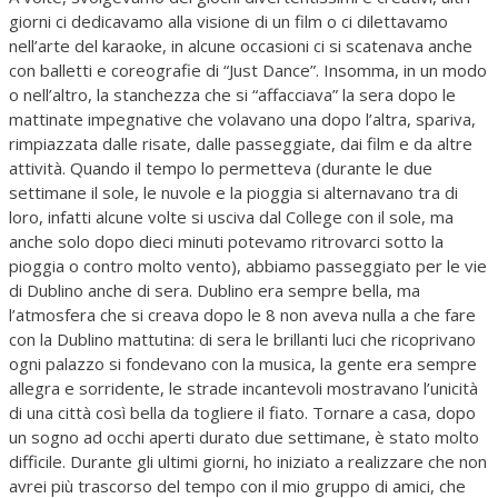
giorni ci dedicavamo alla visione di un film o ci dilettavamo
nell’arte del karaoke, in alcune occasioni ci si scatenava anche
con balletti e coreografie di “Just Dance”. Insomma, in un modo
o nell’altro, la stanchezza che si “affacciava” la sera dopo le
mattinate impegnative che volavano una dopo l’altra, spariva,
rimpiazzata dalle risate, dalle passeggiate, dai film e da altre
attività. Quando il tempo lo permetteva (durante le due
settimane il sole, le nuvole e la pioggia si alternavano tra di
loro, infatti alcune volte si usciva dal College con il sole, ma
anche solo dopo dieci minuti potevamo ritrovarci sotto la
pioggia o contro molto vento), abbiamo passeggiato per le vie
di Dublino anche di sera. Dublino era sempre bella, ma
l’atmosfera che si creava dopo le 8 non aveva nulla a che fare
con la Dublino mattutina: di sera le brillanti luci che ricoprivano
ogni palazzo si fondevano con la musica, la gente era sempre
allegra e sorridente, le strade incantevoli mostravano l’unicità
di una città così bella da togliere il fiato. Tornare a casa, dopo
un sogno ad occhi aperti durato due settimane, è stato molto
difficile. Durante gli ultimi giorni, ho iniziato a realizzare che non
avrei più trascorso del tempo con il mio gruppo di amici, che