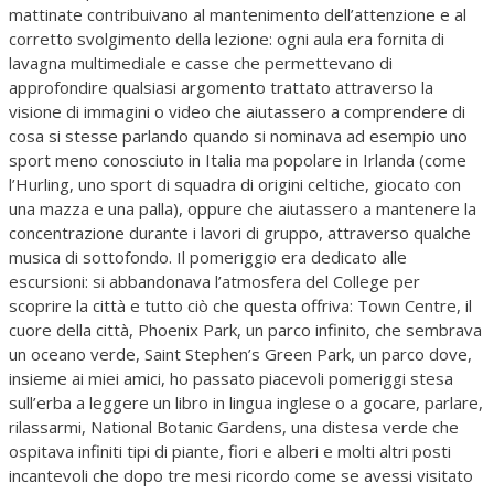
mattinate contribuivano al mantenimento dell’attenzione e al
corretto svolgimento della lezione: ogni aula era fornita di
lavagna multimediale e casse che permettevano di
approfondire qualsiasi argomento trattato attraverso la
visione di immagini o video che aiutassero a comprendere di
cosa si stesse parlando quando si nominava ad esempio uno
sport meno conosciuto in Italia ma popolare in Irlanda (come
l’Hurling, uno sport di squadra di origini celtiche, giocato con
una mazza e una palla), oppure che aiutassero a mantenere la
concentrazione durante i lavori di gruppo, attraverso qualche
musica di sottofondo. Il pomeriggio era dedicato alle
escursioni: si abbandonava l’atmosfera del College per
scoprire la città e tutto ciò che questa offriva: Town Centre, il
cuore della città, Phoenix Park, un parco infinito, che sembrava
un oceano verde, Saint Stephen’s Green Park, un parco dove,
insieme ai miei amici, ho passato piacevoli pomeriggi stesa
sull’erba a leggere un libro in lingua inglese o a gocare, parlare,
rilassarmi, National Botanic Gardens, una distesa verde che
ospitava infiniti tipi di piante, fiori e alberi e molti altri posti
incantevoli che dopo tre mesi ricordo come se avessi visitato