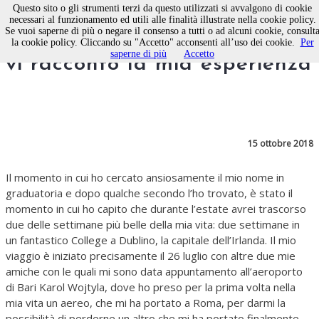
Questo sito o gli strumenti terzi da questo utilizzati si avvalgono di cookie
necessari al funzionamento ed utili alle finalità illustrate nella cookie policy.
Se vuoi saperne di più o negare il consenso a tutti o ad alcuni cookie, consult
Con l’Inps si vola a Dublino:
la cookie policy. Cliccando su "Accetto" acconsenti all’uso dei cookie.
Per
saperne di più
Accetto
vi racconto la mia esperienza
15 ottobre 2018
Il momento in cui ho cercato ansiosamente il mio nome in
graduatoria e dopo qualche secondo l’ho trovato, è stato il
momento in cui ho capito che durante l’estate avrei trascorso
due delle settimane più belle della mia vita: due settimane in
un fantastico College a Dublino, la capitale dell’Irlanda. Il mio
viaggio è iniziato precisamente il 26 luglio con altre due mie
amiche con le quali mi sono data appuntamento all’aeroporto
di Bari Karol Wojtyla, dove ho preso per la prima volta nella
mia vita un aereo, che mi ha portato a Roma, per darmi la
possibilità di perderne un altro che mi ha portato finalmente