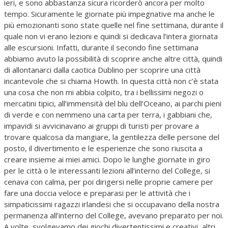
ieri, e sono abbastanza sicura ricorderò ancora per molto
tempo. Sicuramente le giornate più impegnative ma anche le
più emozionanti sono state quelle nel fine settimana, durante il
quale non vi erano lezioni e quindi si dedicava l’intera giornata
alle escursioni. Infatti, durante il secondo fine settimana
abbiamo avuto la possibilità di scoprire anche altre città, quindi
di allontanarci dalla caotica Dublino per scoprire una città
incantevole che si chiama Howth. In questa città non c’è stata
una cosa che non mi abbia colpito, tra i bellissimi negozi o
mercatini tipici, all’immensità del blu dell’Oceano, ai parchi pieni
di verde e con nemmeno una carta per terra, i gabbiani che,
impavidi si avvicinavano ai gruppi di turisti per provare a
trovare qualcosa da mangiare, la gentilezza delle persone del
posto, il divertimento e le esperienze che sono riuscita a
creare insieme ai miei amici. Dopo le lunghe giornate in giro
per le città o le interessanti lezioni all’interno del College, si
cenava con calma, per poi dirigersi nelle proprie camere per
fare una doccia veloce e preparasi per le attività che i
simpaticissimi ragazzi irlandesi che si occupavano della nostra
permanenza all’interno del College, avevano preparato per noi.
A volte, svolgevamo dei giochi divertentissimi e creativi, altri