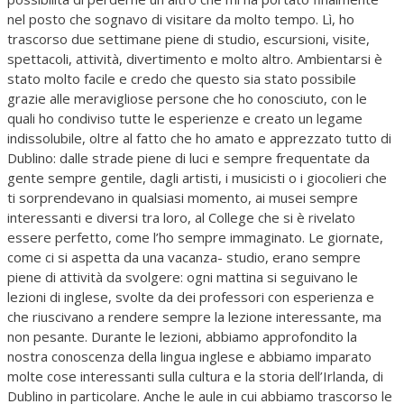
nel posto che sognavo di visitare da molto tempo. Lì, ho
trascorso due settimane piene di studio, escursioni, visite,
spettacoli, attività, divertimento e molto altro. Ambientarsi è
stato molto facile e credo che questo sia stato possibile
grazie alle meravigliose persone che ho conosciuto, con le
quali ho condiviso tutte le esperienze e creato un legame
indissolubile, oltre al fatto che ho amato e apprezzato tutto di
Dublino: dalle strade piene di luci e sempre frequentate da
gente sempre gentile, dagli artisti, i musicisti o i giocolieri che
ti sorprendevano in qualsiasi momento, ai musei sempre
interessanti e diversi tra loro, al College che si è rivelato
essere perfetto, come l’ho sempre immaginato. Le giornate,
come ci si aspetta da una vacanza- studio, erano sempre
piene di attività da svolgere: ogni mattina si seguivano le
lezioni di inglese, svolte da dei professori con esperienza e
che riuscivano a rendere sempre la lezione interessante, ma
non pesante. Durante le lezioni, abbiamo approfondito la
nostra conoscenza della lingua inglese e abbiamo imparato
molte cose interessanti sulla cultura e la storia dell’Irlanda, di
Dublino in particolare. Anche le aule in cui abbiamo trascorso le