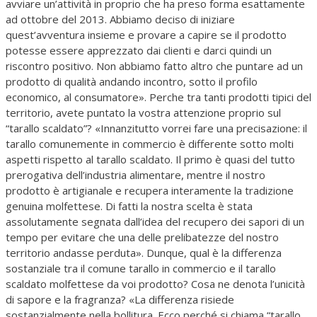
avviare un’attività in proprio che ha preso forma esattamente
ad ottobre del 2013. Abbiamo deciso di iniziare
quest’avventura insieme e provare a capire se il prodotto
potesse essere apprezzato dai clienti e darci quindi un
riscontro positivo. Non abbiamo fatto altro che puntare ad un
prodotto di qualità andando incontro, sotto il profilo
economico, al consumatore». Perche tra tanti prodotti tipici del
territorio, avete puntato la vostra attenzione proprio sul
“tarallo scaldato”? «Innanzitutto vorrei fare una precisazione: il
tarallo comunemente in commercio è differente sotto molti
aspetti rispetto al tarallo scaldato. Il primo è quasi del tutto
prerogativa dell’industria alimentare, mentre il nostro
prodotto è artigianale e recupera interamente la tradizione
genuina molfettese. Di fatti la nostra scelta è stata
assolutamente segnata dall’idea del recupero dei sapori di un
tempo per evitare che una delle prelibatezze del nostro
territorio andasse perduta». Dunque, qual è la differenza
sostanziale tra il comune tarallo in commercio e il tarallo
scaldato molfettese da voi prodotto? Cosa ne denota l’unicità
di sapore e la fragranza? «La differenza risiede
sostanzialmente nella bollitura. Ecco perché si chiama “tarallo