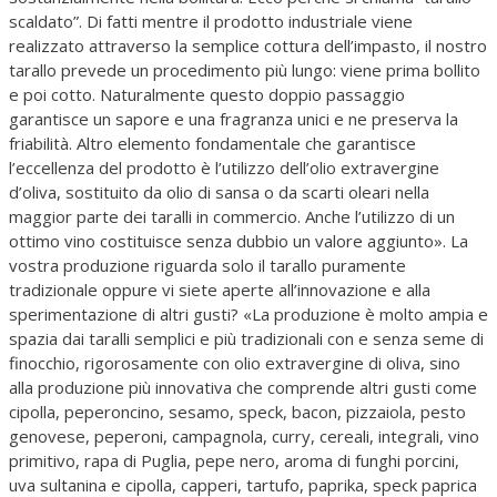
scaldato”. Di fatti mentre il prodotto industriale viene
realizzato attraverso la semplice cottura dell’impasto, il nostro
tarallo prevede un procedimento più lungo: viene prima bollito
e poi cotto. Naturalmente questo doppio passaggio
garantisce un sapore e una fragranza unici e ne preserva la
friabilità. Altro elemento fondamentale che garantisce
l’eccellenza del prodotto è l’utilizzo dell’olio extravergine
d’oliva, sostituito da olio di sansa o da scarti oleari nella
maggior parte dei taralli in commercio. Anche l’utilizzo di un
ottimo vino costituisce senza dubbio un valore aggiunto». La
vostra produzione riguarda solo il tarallo puramente
tradizionale oppure vi siete aperte all’innovazione e alla
sperimentazione di altri gusti? «La produzione è molto ampia e
spazia dai taralli semplici e più tradizionali con e senza seme di
finocchio, rigorosamente con olio extravergine di oliva, sino
alla produzione più innovativa che comprende altri gusti come
cipolla, peperoncino, sesamo, speck, bacon, pizzaiola, pesto
genovese, peperoni, campagnola, curry, cereali, integrali, vino
primitivo, rapa di Puglia, pepe nero, aroma di funghi porcini,
uva sultanina e cipolla, capperi, tartufo, paprika, speck paprica