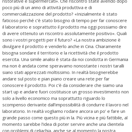
ristorative e supermercati». Che riscontro state avendo dopo
poco più di un anno di attività produttiva e di
commercializzazione del prodotto? «Inizialmente è stato
faticoso perché c’è stato bisogno di tempo per far conoscere
il laboratorio e soprattutto il prodotto ma oggi possiamo dire
di avere ottenuto un riscontro assolutamente positivo». Quali
sono i vostri progetti per il futuro? «La nostra ambizione è
divulgare il prodotto e venderlo anche in Cina. Chiaramente
bisogna sondare il territorio e la ricettività che il prodotto
esercita. Una simile analisi è stata da noi condotta in Germania
ma non è andata come speravamo nonostante i nostri taralli
siano stati apprezzati moltissimo. In realtà bisognerebbe
andare sul posto e pian piano creare una rete per far
conoscere il prodotto. Poi c’è da considerare che siamo una
start up e andare fuori costituisce un grosso investimento non
solo a livello economico ma soprattutto riguardo lo
scompenso derivante dall’impossibilità di condurre il lavoro nel
laboratorio. In realtà vogliamo rodare ancora un po’ e fare un
grande passo come questo più in la. Più vicina e più fattibile, al
momento sarebbe l’idea di poter servire anche una clientela
con problemi di celiachia, anche se al momento la nostra