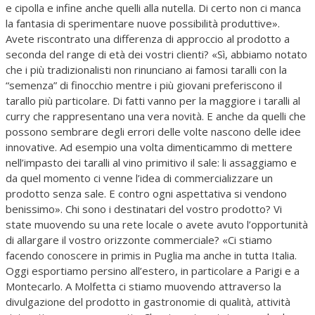
e cipolla e infine anche quelli alla nutella. Di certo non ci manca
la fantasia di sperimentare nuove possibilità produttive».
Avete riscontrato una differenza di approccio al prodotto a
seconda del range di età dei vostri clienti? «Sì, abbiamo notato
che i più tradizionalisti non rinunciano ai famosi taralli con la
“semenza” di finocchio mentre i più giovani preferiscono il
tarallo più particolare. Di fatti vanno per la maggiore i taralli al
curry che rappresentano una vera novità. E anche da quelli che
possono sembrare degli errori delle volte nascono delle idee
innovative. Ad esempio una volta dimenticammo di mettere
nell’impasto dei taralli al vino primitivo il sale: li assaggiamo e
da quel momento ci venne l’idea di commercializzare un
prodotto senza sale. E contro ogni aspettativa si vendono
benissimo». Chi sono i destinatari del vostro prodotto? Vi
state muovendo su una rete locale o avete avuto l’opportunità
di allargare il vostro orizzonte commerciale? «Ci stiamo
facendo conoscere in primis in Puglia ma anche in tutta Italia.
Oggi esportiamo persino all’estero, in particolare a Parigi e a
Montecarlo. A Molfetta ci stiamo muovendo attraverso la
divulgazione del prodotto in gastronomie di qualità, attività