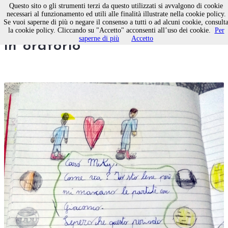
Questo sito o gli strumenti terzi da questo utilizzati si avvalgono di cookie
necessari al funzionamento ed utili alle finalità illustrate nella cookie policy.
Se vuoi saperne di più o negare il consenso a tutti o ad alcuni cookie, consult
Caro Micky, spero di tornare
la cookie policy. Cliccando su "Accetto" acconsenti all’uso dei cookie.
Per
saperne di più
Accetto
in oratorio