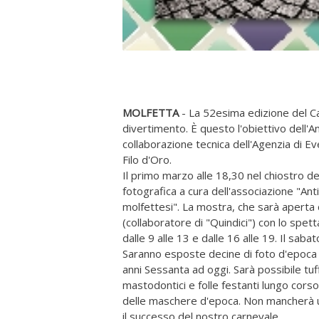
MOLFETTA
- La 52esima edizione del Ca
divertimento. È questo l'obiettivo dell
collaborazione tecnica dell'Agenzia di E
Filo d'Oro.
Il primo marzo alle 18,30 nel chiostro d
fotografica a cura dell'associazione "Anti
molfettesi". La mostra, che sarà aperta
(collaboratore di "Quindici") con lo spett
dalle 9 alle 13 e dalle 16 alle 19. Il saba
Saranno esposte decine di foto d'epoca 
anni Sessanta ad oggi. Sarà possibile tuff
mastodontici e folle festanti lungo cors
delle maschere d'epoca. Non mancherà un
il successo del nostro carnevale.