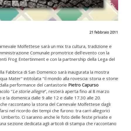
21 febbraio 2011
rnevale Molfettese sarà un mix tra cultura, tradizione e
'Amministrazione Comunale promotrice dell'evento con la
venti Frog Entertinment e con la partnership della Lega del
ella Fabbrica di San Domenico sarà inaugurata la mostra
qua Mater" intitolata "Il mondo alla rovescia: storia e storie
 dalla performance del cantastorie
Pietro Capurso
acolo "
Le storie allegre
", resterà aperta fino al 8 marzo
to e la domenica dalle 9 alle 12 e dalle 17.30 alle 20.
che raccontano la storia del Carnevale Molfettese dagli
arsi nel ricordo dei tempi che furono: tra carri allegorici
o Umberto. Ci saranno anche le foto delle feste private e
a sezione dedicata agli articoli di stampa che raccontano