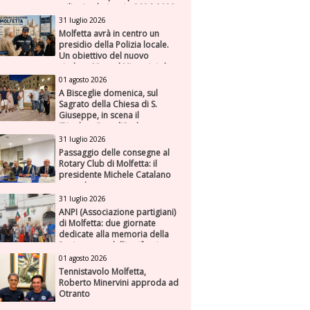
milioni nel triennio 2026-2028
31 luglio 2026
Molfetta avrà in centro un
presidio della Polizia locale.
Un obiettivo del nuovo
sindaco Manuel Minervini che
diviene realtà, con la speranza
01 agosto 2026
di maggiore efficienza e
A Bisceglie domenica, sul
presenza sul territorio
Sagrato della Chiesa di S.
Giuseppe, in scena il
“Rigoletto” con l’Orchestra
Sinfonica Federiciana
31 luglio 2026
Passaggio delle consegne al
Rotary Club di Molfetta: il
presidente Michele Catalano
succede a se stesso
31 luglio 2026
ANPI (Associazione partigiani)
di Molfetta: due giornate
dedicate alla memoria della
Resistenza e dell'antifascismo
01 agosto 2026
Tennistavolo Molfetta,
Roberto Minervini approda ad
Otranto